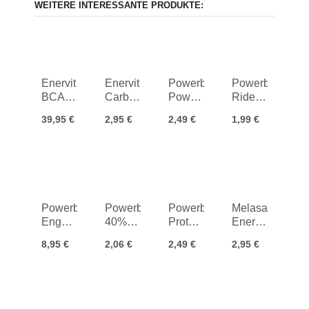
WEITERE INTERESSANTE PRODUKTE:
Enervit
Enervit
Powerbar
Powerbar
BCAA
Carbo
PowerGel
Ride
Instant
Bar No
Shots
Energy
39,95 €
2,95 €
2,49 €
1,99 €
Drink
Flavor
280g
45g
Powerbar
Powerbar
Powerbar
Melasan
Engergize
40%
Protein
Energie
Original
Protein
Plus
Block
8,95 €
2,06 €
2,49 €
2,95 €
Multiflavour
+ Crisp
30%
Schoko
3+1
Mandel