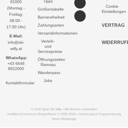
Tipps
81000
Cookie
(Montag -
Größentabelle
Einstellungen
Freitag:
Barrierefreiheit
08:00 -
Zahlungsarten
VERTRAG
17:00 Uhr)
Versandinformationen
E-Mail:
Verleih-
info@ski-
WIDERRUF
und
willy.at
Servicepreise
WhatsApp:
Öffnungszeiten
+43 6648
Ramsau
8822000
Wanderpass
Jobs
Kontaktformular
© 2026 Sport Ski Willy • Alle Rechte vorbehalten
modified eCommerce Shopsoftware © 2009-2026 • Umsetzung & Programmierung
Rehm Webdesign