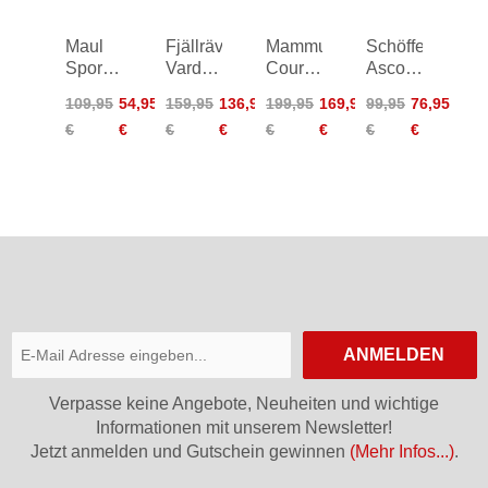
Maul
Fjällräven
Mammut
Schöffel
Sport
Vardag
Courmayeur
Ascona
Etzel
Relaxed
SO
Pants
109,95
54,95
159,95
136,95
199,95
169,95
99,95
76,95
2XT
Trousers
Pants
Women
€
€
€
€
€
€
€
€
Pants
Women
ANMELDEN
Verpasse keine Angebote, Neuheiten und wichtige
Informationen mit unserem Newsletter!
Jetzt anmelden und Gutschein gewinnen
(Mehr Infos...)
.