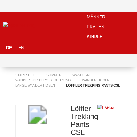
MÄNNER
FRAUEN
KINDER
DE
EN
STARTSEITE
SOMMER
WANDERN
WANDER UND BERG BEKLEIDUNG
WANDER HOSEN
LANGE WANDER HOSEN
LÖFFLER TREKKING PANTS CSL
Löffler
Trekking
Pants
CSL