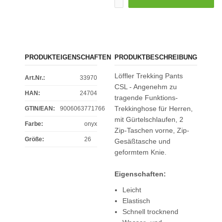
PRODUKTEIGENSCHAFTEN
PRODUKTBESCHREIBUNG
Löffler Trekking Pants
Art.Nr.:
33970
CSL - Angenehm zu
HAN:
24704
tragende Funktions-
Trekkinghose für Herren,
GTIN/EAN:
9006063771766
mit Gürtelschlaufen, 2
Farbe
:
onyx
Zip-Taschen vorne, Zip-
Größe
:
26
Gesäßtasche und
geformtem Knie.
Eigenschaften:
Leicht
Elastisch
Schnell trocknend