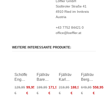
Löffler GmbH
Südtiroler Straße 41
4910 Ried im Innkreis
Austria
+43 7752 84421 0
office@loeffler.at
WEITERE INTERESSANTE PRODUKTE:
Schöffel
Fjällräven
Fjällräven
Fjällräven
Engadin1
Barents
Karl
Bergtagen
Warm
Pro
Pro
GTX
129,95
99,95
199,95
171,95
219,95
188,95
649,95
558,95
Pants
Trousers
Hydratic
Touring
€
€
€
€
€
€
€
€
Women
Trousers
Bibs