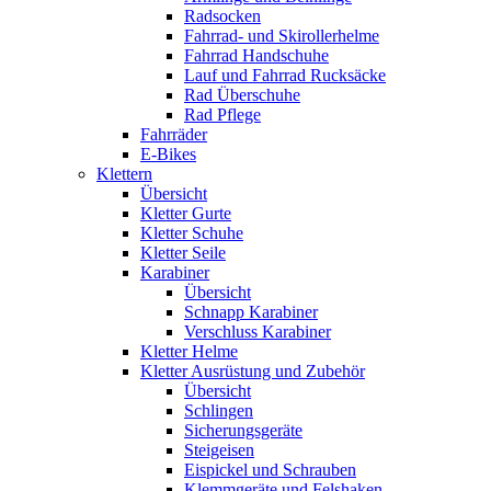
Radsocken
Fahrrad- und Skirollerhelme
Fahrrad Handschuhe
Lauf und Fahrrad Rucksäcke
Rad Überschuhe
Rad Pflege
Fahrräder
E-Bikes
Klettern
Übersicht
Kletter Gurte
Kletter Schuhe
Kletter Seile
Karabiner
Übersicht
Schnapp Karabiner
Verschluss Karabiner
Kletter Helme
Kletter Ausrüstung und Zubehör
Übersicht
Schlingen
Sicherungsgeräte
Steigeisen
Eispickel und Schrauben
Klemmgeräte und Felshaken