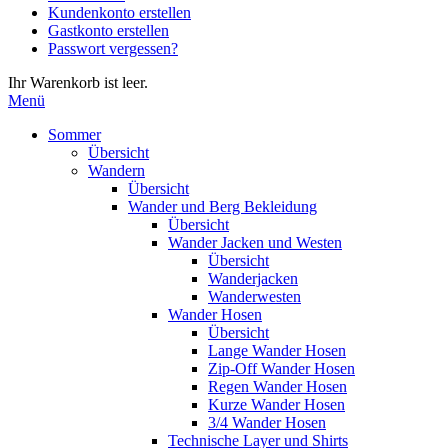
Kundenkonto erstellen
die
Gastkonto erstellen
Eingabetaste,
Passwort vergessen?
um
zum
Ihr Warenkorb ist leer.
ausgewählten
Menü
Suchergebnis
zu
Sommer
gelangen.
Übersicht
Benutzer
Wandern
von
Übersicht
Touchgeräten
Wander und Berg Bekleidung
können
Übersicht
Touch-
Wander Jacken und Westen
und
Übersicht
Streichgesten
Wanderjacken
verwenden.
Wanderwesten
Wander Hosen
Übersicht
Lange Wander Hosen
Zip-Off Wander Hosen
Regen Wander Hosen
Kurze Wander Hosen
3/4 Wander Hosen
Technische Layer und Shirts