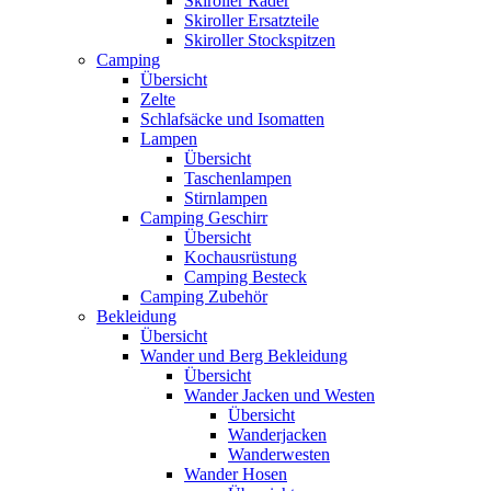
Skiroller Räder
Skiroller Ersatzteile
Skiroller Stockspitzen
Camping
Übersicht
Zelte
Schlafsäcke und Isomatten
Lampen
Übersicht
Taschenlampen
Stirnlampen
Camping Geschirr
Übersicht
Kochausrüstung
Camping Besteck
Camping Zubehör
Bekleidung
Übersicht
Wander und Berg Bekleidung
Übersicht
Wander Jacken und Westen
Übersicht
Wanderjacken
Wanderwesten
Wander Hosen