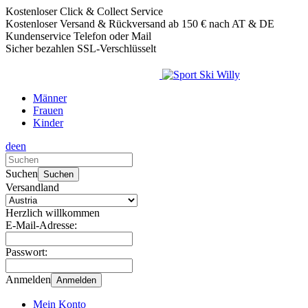
Kostenloser Click & Collect Service
Kostenloser Versand & Rückversand ab 150 € nach AT & DE
Kundenservice Telefon oder Mail
Sicher bezahlen SSL-Verschlüsselt
Männer
Frauen
Kinder
de
en
Verwende
die
Suchen
Suchen
Pfeile
Versandland
nach
oben
Herzlich willkommen
und
E-Mail-Adresse:
unten,
um
Passwort:
das
verfügbare
Anmelden
Anmelden
Ergebnis
auszuwählen.
Mein Konto
Drücke