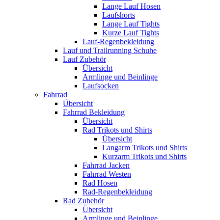
Lange Lauf Hosen
Laufshorts
Lange Lauf Tights
Kurze Lauf Tights
Lauf-Regenbekleidung
Lauf und Trailrunning Schuhe
Lauf Zubehör
Übersicht
Armlinge und Beinlinge
Laufsocken
Fahrrad
Übersicht
Fahrrad Bekleidung
Übersicht
Rad Trikots und Shirts
Übersicht
Langarm Trikots und Shirts
Kurzarm Trikots und Shirts
Fahrrad Jacken
Fahrrad Westen
Rad Hosen
Rad-Regenbekleidung
Rad Zubehör
Übersicht
Armlinge und Beinlinge