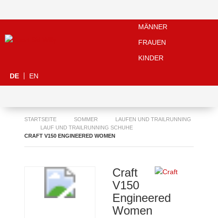
MÄNNER
FRAUEN
KINDER
DE
EN
STARTSEITE
SOMMER
LAUFEN UND TRAILRUNNING
LAUF UND TRAILRUNNING SCHUHE
CRAFT V150 ENGINEERED WOMEN
Craft
V150
Engineered
Women