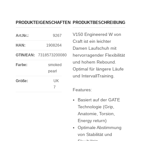
PRODUKTEIGENSCHAFTEN
PRODUKTBESCHREIBUNG
V150 Engineered W von
Art.Nr.:
9267
Craft ist ein leichter
HAN:
1908264
Damen Laufschuh mit
hervorragender Flexibilität
GTIN/EAN:
7318573200080
und hohem Rebound.
Farbe
:
smoked
Optimal für längere Läufe
pearl
und IntervallTraining.
Größe
:
UK
7
Features:
Basiert auf der GATE
Technologie (Grip,
Anatomie, Torsion,
Energy return)
Optimale Abstimmung
von Stabilität und