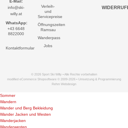
E-Mail:
Verleih-
info@ski-
WIDERRUF
und
willy.at
Servicepreise
WhatsApp:
Öffnungszeiten
+43 6648
Ramsau
8822000
Wanderpass
Jobs
Kontaktformular
© 2026 Sport Ski Willy • Alle Rechte vorbehalten
modified eCommerce Shopsoftware © 2009-2026 • Umsetzung & Programmierung
Rehm Webdesign
Sommer
Wandern
Wander und Berg Bekleidung
Wander Jacken und Westen
Wanderjacken
Wanderwesten