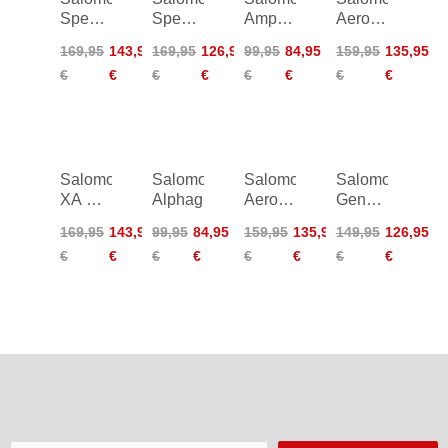
Speedcross
Speedcross
Amphib
Aero
6 GTX
6 GTX
Bold 2
Glide 4
169,95
143,95
169,95
126,95
99,95
84,95
159,95
135,95
Women
€
€
€
€
€
€
€
€
Salomon
Salomon
Salomon
Salomon
XA Pro
Alphaglide
Aero
Genesis
3D V9
Glide 4
2
169,95
143,95
99,95
84,95
159,95
135,95
149,95
126,95
GTX
GRVL
€
€
€
€
€
€
€
€