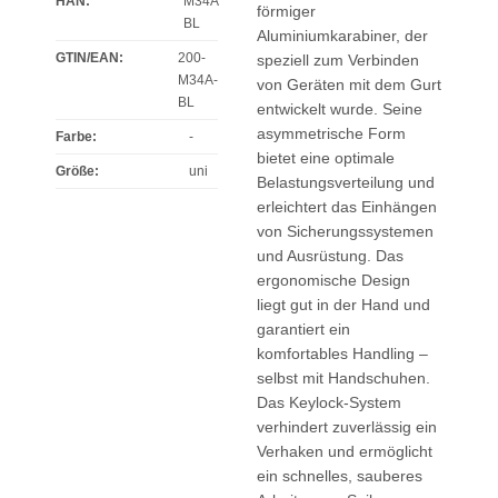
HAN:
M34A
förmiger
BL
Aluminiumkarabiner, der
GTIN/EAN:
200-
speziell zum Verbinden
M34A-
von Geräten mit dem Gurt
BL
entwickelt wurde. Seine
asymmetrische Form
Farbe
:
-
bietet eine optimale
Größe
:
uni
Belastungsverteilung und
erleichtert das Einhängen
von Sicherungssystemen
und Ausrüstung. Das
ergonomische Design
liegt gut in der Hand und
garantiert ein
komfortables Handling –
selbst mit Handschuhen.
Das Keylock-System
verhindert zuverlässig ein
Verhaken und ermöglicht
ein schnelles, sauberes