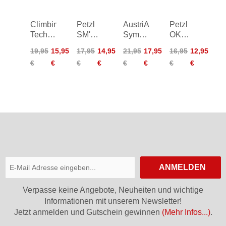
Climbing
Petzl
AustriAlpin
Petzl
Technology
SM'D
Symm
OK
Q-Link
Screw-
Oval
Screw-
19,95
15,95
17,95
14,95
21,95
17,95
16,95
12,95
Twist
Lock
Stahl
Lock
€
€
€
€
€
€
€
€
Carabiner
Carabiner
3-W-
Carabiner
Autolock
ANMELDEN
Verpasse keine Angebote, Neuheiten und wichtige
Informationen mit unserem Newsletter!
Jetzt anmelden und Gutschein gewinnen
(Mehr Infos...)
.