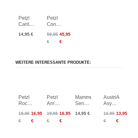
Petzl
Petzl
Caritool
Connect
Evo
Adjust
14,95 €
59,95
45,95
Tool
€
€
Holder
WEITERE INTERESSANTE PRODUKTE:
Petzl
Petzl
Mammut
AustriAlpin
Rocha
Am'D
Sender
Asymm
Carabiner
Screw-
Screwgate
Oval
19,95
16,95
19,95
16,95
14,95 €
16,95
13,95
Lock
Carabiner
Screw
€
€
€
€
€
€
Carabiner
Carabiner