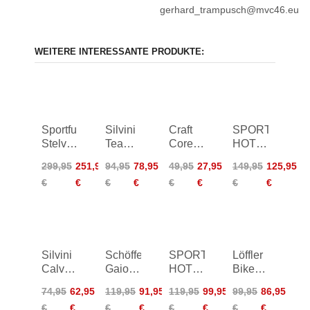
gerhard_trampusch@mvc46.eu
WEITERE INTERESSANTE PRODUKTE:
Sportful
Silvini
Craft
SPORTFUL
Stelvio
Team
Core
HOT
Jacket
Bike
Offroad
PACK
299,95
251,95
94,95
78,95
49,95
27,95
149,95
125,95
Vest
XT
NO-
€
€
€
€
€
€
€
€
Short
RAIN
Sleeve
JACKET
Jersey
Silvini
Schöffel
SPORTFUL
Löffler
Calvana
Gaiole
HOT
Bike
LS
Jacket
PACK
Jersey
74,95
62,95
119,95
91,95
119,95
99,95
99,95
86,95
Shirt
Women
ULTRALIGHT
FZ
€
€
€
€
€
€
€
€