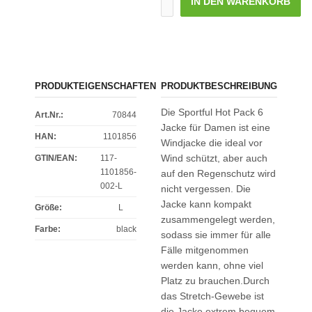
IN DEN WARENKORB
PRODUKTEIGENSCHAFTEN
PRODUKTBESCHREIBUNG
Die Sportful Hot Pack 6
Art.Nr.:
70844
Jacke für Damen ist eine
HAN:
1101856
Windjacke die ideal vor
Wind schützt, aber auch
GTIN/EAN:
117-
1101856-
auf den Regenschutz wird
002-L
nicht vergessen. Die
Jacke kann kompakt
Größe
:
L
zusammengelegt werden,
Farbe
:
black
sodass sie immer für alle
Fälle mitgenommen
werden kann, ohne viel
Platz zu brauchen.Durch
das Stretch-Gewebe ist
die Jacke extrem bequem