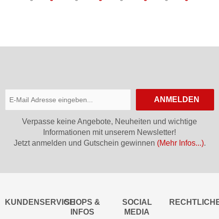
Women
VEST
Hotbond
RF
Women
ANMELDEN
Verpasse keine Angebote, Neuheiten und wichtige
Informationen mit unserem Newsletter!
Jetzt anmelden und Gutschein gewinnen
(Mehr Infos...)
.
KUNDENSERVICE
SHOPS &
SOCIAL
RECHTLICH
INFOS
MEDIA