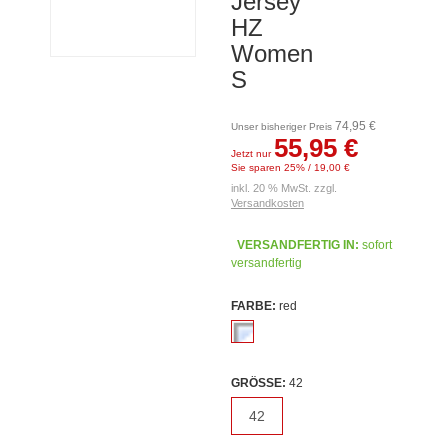
Jersey
HZ
Women
S
74,95 €
Unser bisheriger Preis
55,95 €
Jetzt nur
Sie sparen 25% / 19,00 €
inkl. 20 % MwSt. zzgl.
Versandkosten
VERSANDFERTIG IN:
sofort
versandfertig
FARBE:
red
GRÖSSE:
42
42