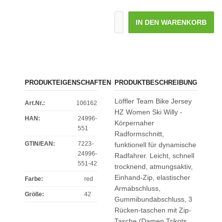
IN DEN WARENKORB
PRODUKTEIGENSCHAFTEN
PRODUKTBESCHREIBUNG
Löffler Team Bike Jersey
Art.Nr.:
106162
HZ Women Ski Willy -
HAN:
24996-
Körpernaher
551
Radformschnitt,
GTIN/EAN:
7223-
funktionell für dynamische
24996-
Radfahrer. Leicht, schnell
551-42
trocknend, atmungsaktiv,
Einhand-Zip, elastischer
Farbe
:
red
Armabschluss,
Größe
:
42
Gummibundabschluss, 3
Rücken-taschen mit Zip-
Tasche (Damen Trikots