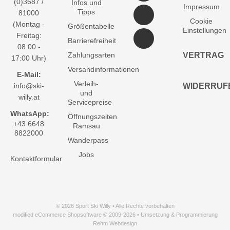
(0)3687 /
Infos und
Impressum
Tipps
81000
Cookie
(Montag -
Größentabelle
Einstellungen
Freitag:
Barrierefreiheit
08:00 -
Zahlungsarten
VERTRAG
17:00 Uhr)
Versandinformationen
E-Mail:
Verleih-
info@ski-
WIDERRUF
und
willy.at
Servicepreise
WhatsApp:
Öffnungszeiten
+43 6648
Ramsau
8822000
Wanderpass
Jobs
Kontaktformular
© 2026 Sport Ski Willy • Alle Rechte vorbehalten
modified eCommerce Shopsoftware © 2009-2026 • Umsetzung & Programmierung
Rehm Webdesign