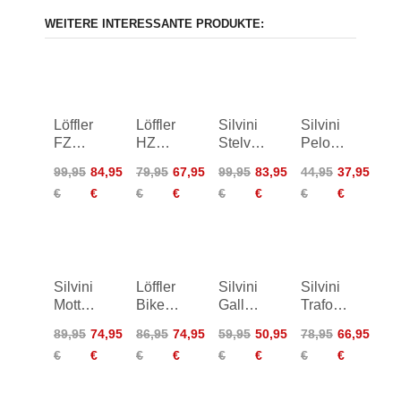
WEITERE INTERESSANTE PRODUKTE:
Löffler
Löffler
Silvini
Silvini
FZ
HZ
Stelvio
Pelori
Coogan
Mondo
Bike
Bike
99,95
84,95
79,95
67,95
99,95
83,95
44,95
37,95
Mid
Bike
Shirt
Shirt
€
€
€
€
€
€
€
€
Bike
Shirt
Women
Jersey
Silvini
Löffler
Silvini
Silvini
Mottolino
Bike
Gallo
Trafoia
Shirt
Shirt
Bike
Shirt
89,95
74,95
86,95
74,95
59,95
50,95
78,95
66,95
HZ
Shirt
Women
€
€
€
€
€
€
€
€
Glow