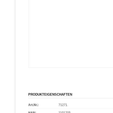
PRODUKTEIGENSCHAFTEN
Art.Nr.:
71271
HAN:
1101705