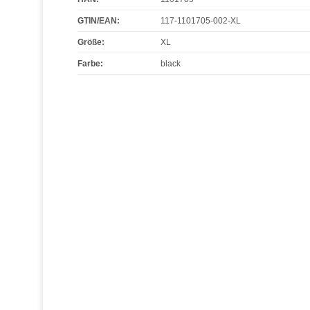
GTIN/EAN:
117-1101705-002-XL
Größe
:
XL
Farbe
:
black