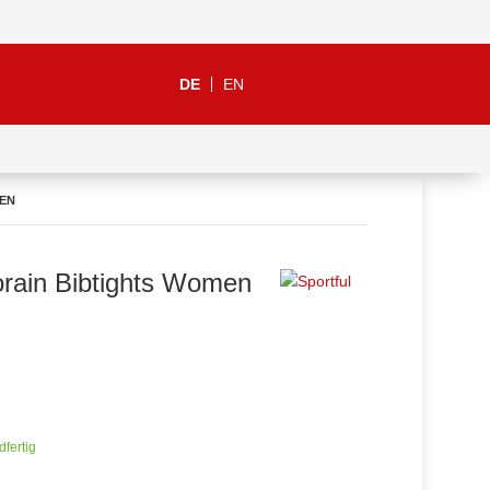
DE
EN
MEN
orain Bibtights Women
dfertig