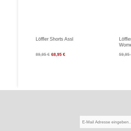
Löffler Shorts Assl
Löffl
Wom
89,95 €
68,95 €
59,95