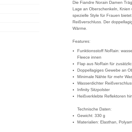
Die Fiandre Norain Damen Träger
Lage an Oberschenkeln, Knien 
spezielle Style für Frauen biete
Reißverschluss. Der doppellagi
Wärme.
Features:
Funktionsstoff NoRain: wass
Fleece innen
Flap aus NoRain für zusätzli
Doppellagiges Gewebe an Ob
Minimale Nähte für mehr Was
Wasserdichter Reißverschluss
Infinity Sitzpolster
Heißverklebte Reflektoren hi
Technische Daten:
Gewicht: 330 g
Materialien: Elasthan, Polya