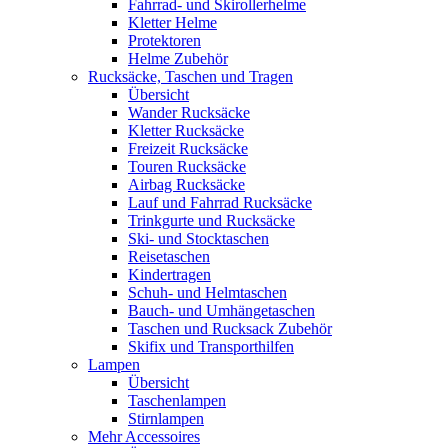
Fahrrad- und Skirollerhelme
Kletter Helme
Protektoren
Helme Zubehör
Rucksäcke, Taschen und Tragen
Übersicht
Wander Rucksäcke
Kletter Rucksäcke
Freizeit Rucksäcke
Touren Rucksäcke
Airbag Rucksäcke
Lauf und Fahrrad Rucksäcke
Trinkgurte und Rucksäcke
Ski- und Stocktaschen
Reisetaschen
Kindertragen
Schuh- und Helmtaschen
Bauch- und Umhängetaschen
Taschen und Rucksack Zubehör
Skifix und Transporthilfen
Lampen
Übersicht
Taschenlampen
Stirnlampen
Mehr Accessoires