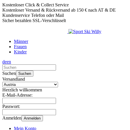
Kostenloser Click & Collect Service
Kostenloser Versand & Rückversand ab 150 € nach AT & DE
Kundenservice Telefon oder Mail
Sicher bezahlen SSL-Verschlüsselt
Männer
Frauen
Kinder
de
en
Verwende
die
Suchen
Suchen
Pfeile
Versandland
nach
oben
Herzlich willkommen
und
E-Mail-Adresse:
unten,
um
Passwort:
das
verfügbare
Anmelden
Anmelden
Ergebnis
auszuwählen.
Mein Konto
Drücke