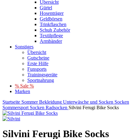
Übersicht
Gürtel
Hosenträger
Geldbörsen
Trinkflaschen
Schuh Zubehör
Textilpflege
Armbänder
Sonstiges
Übersicht
Gutscheine
Erste Hilfe
Funsports
Trainingsgeräte
Sportnahrung
% Sale %
Marken
Startseite
Sommer
Bekleidung
Unterwäsche und Socken
Socken
Sommersport Socken
Radsocken
Silvini Ferugi Bike Socks
Silvini Ferugi Bike Socks