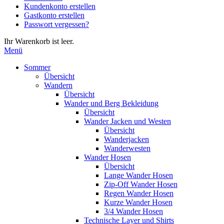
Kundenkonto erstellen
die
Gastkonto erstellen
Eingabetaste,
Passwort vergessen?
um
zum
Ihr Warenkorb ist leer.
ausgewählten
Menü
Suchergebnis
zu
Sommer
gelangen.
Übersicht
Benutzer
Wandern
von
Übersicht
Touchgeräten
Wander und Berg Bekleidung
können
Übersicht
Touch-
Wander Jacken und Westen
und
Übersicht
Streichgesten
Wanderjacken
verwenden.
Wanderwesten
Wander Hosen
Übersicht
Lange Wander Hosen
Zip-Off Wander Hosen
Regen Wander Hosen
Kurze Wander Hosen
3/4 Wander Hosen
Technische Layer und Shirts