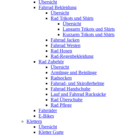
Übersicht
Fahrrad Bekleidung
Übersicht
Rad Trikots und Shirts
Übersicht
Langarm Trikots und Shirts
Kurzarm Trikots und Shirts
Fahrrad Jacken
Fahrrad Westen
Rad Hosen
Rad-Regenbekleidung
Rad Zubehör
Übersicht
Armlinge und Beinlinge
Radsocken
Fahrrad- und Skirollerhelme
Fahrrad Handschuhe
Lauf und Fahrrad Rucksäcke
Rad Überschuhe
Rad Pflege
Fahrräder
E-Bikes
Klettern
Übersicht
Kletter Gurte