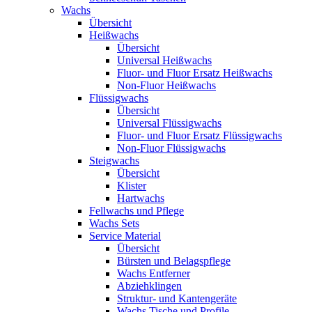
Wachs
Übersicht
Heißwachs
Übersicht
Universal Heißwachs
Fluor- und Fluor Ersatz Heißwachs
Non-Fluor Heißwachs
Flüssigwachs
Übersicht
Universal Flüssigwachs
Fluor- und Fluor Ersatz Flüssigwachs
Non-Fluor Flüssigwachs
Steigwachs
Übersicht
Klister
Hartwachs
Fellwachs und Pflege
Wachs Sets
Service Material
Übersicht
Bürsten und Belagspflege
Wachs Entferner
Abziehklingen
Struktur- und Kantengeräte
Wachs Tische und Profile