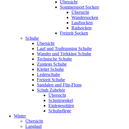
Übersicht
Sommersport Socken
Übersicht
Wandersocken
Laufsocken
Radsocken
Freizeit Socken
Schuhe
Übersicht
Lauf und Trailrunning Schuhe
Wander und Trekking Schuhe
Technische Schuhe
Zustiegs Schuhe
Kletter Schuhe
Lederschuhe
Freizeit Schuhe
Sandalen und Flip-Flops
Schuh Zubehör
Übersicht
Schnürsenkel
Einlegesohlen
Schuhpflege
Winter
Übersicht
Langlauf