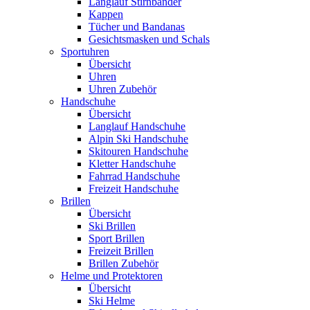
Langlauf Stirnbänder
Kappen
Tücher und Bandanas
Gesichtsmasken und Schals
Sportuhren
Übersicht
Uhren
Uhren Zubehör
Handschuhe
Übersicht
Langlauf Handschuhe
Alpin Ski Handschuhe
Skitouren Handschuhe
Kletter Handschuhe
Fahrrad Handschuhe
Freizeit Handschuhe
Brillen
Übersicht
Ski Brillen
Sport Brillen
Freizeit Brillen
Brillen Zubehör
Helme und Protektoren
Übersicht
Ski Helme