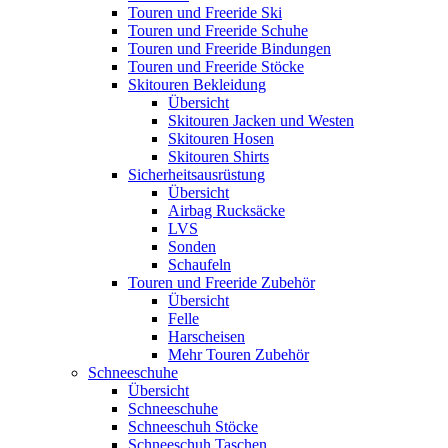
Touren und Freeride Ski
Touren und Freeride Schuhe
Touren und Freeride Bindungen
Touren und Freeride Stöcke
Skitouren Bekleidung
Übersicht
Skitouren Jacken und Westen
Skitouren Hosen
Skitouren Shirts
Sicherheitsausrüstung
Übersicht
Airbag Rucksäcke
LVS
Sonden
Schaufeln
Touren und Freeride Zubehör
Übersicht
Felle
Harscheisen
Mehr Touren Zubehör
Schneeschuhe
Übersicht
Schneeschuhe
Schneeschuh Stöcke
Schneeschuh Taschen