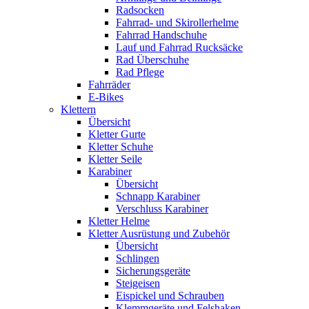
Radsocken
Fahrrad- und Skirollerhelme
Fahrrad Handschuhe
Lauf und Fahrrad Rucksäcke
Rad Überschuhe
Rad Pflege
Fahrräder
E-Bikes
Klettern
Übersicht
Kletter Gurte
Kletter Schuhe
Kletter Seile
Karabiner
Übersicht
Schnapp Karabiner
Verschluss Karabiner
Kletter Helme
Kletter Ausrüstung und Zubehör
Übersicht
Schlingen
Sicherungsgeräte
Steigeisen
Eispickel und Schrauben
Klemmgeräte und Felshaken