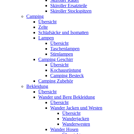
Skiroller Räder
Skiroller Ersatzteile
Skiroller Stockspitzen
Camping
Übersicht
Zelte
Schlafsäcke und Isomatten
Lampen
Übersicht
Taschenlampen
Stirnlampen
Camping Geschirr
Übersicht
Kochausrüstung
Camping Besteck
Camping Zubehör
Bekleidung
Übersicht
Wander und Berg Bekleidung
Übersicht
Wander Jacken und Westen
Übersicht
Wanderjacken
Wanderwesten
Wander Hosen