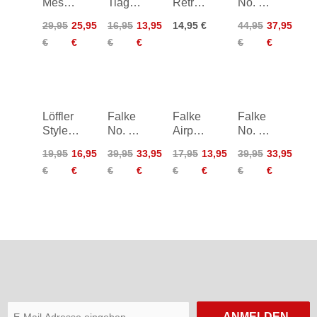
Message
Tiago
Retro
No. 6
Bike
Socks
Sport
Finest
29,95
25,95
16,95
13,95
14,95 €
44,95
37,95
Socks
Socks
Merino
€
€
€
€
€
€
2 Pack
& Silk
Socks
Löffler
Falke
Falke
Falke
Style
No. 7
Airport
No. 13
Socks
Finest
Socks
Finest
19,95
16,95
39,95
33,95
17,95
13,95
39,95
33,95
5CR
Merino
Piuma
€
€
€
€
€
€
€
€
Socks
Cotton
Socks
ANMELDEN