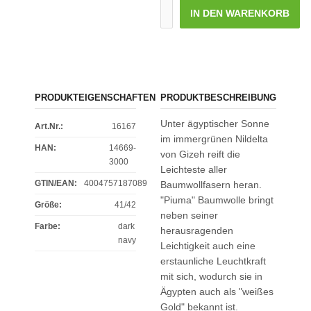
IN DEN WARENKORB
PRODUKTEIGENSCHAFTEN
PRODUKTBESCHREIBUNG
Unter ägyptischer Sonne
Art.Nr.:
16167
im immergrünen Nildelta
HAN:
14669-
von Gizeh reift die
3000
Leichteste aller
GTIN/EAN:
4004757187089
Baumwollfasern heran.
"Piuma" Baumwolle bringt
Größe
:
41/42
neben seiner
Farbe
:
dark
herausragenden
navy
Leichtigkeit auch eine
erstaunliche Leuchtkraft
mit sich, wodurch sie in
Ägypten auch als "weißes
Gold" bekannt ist.