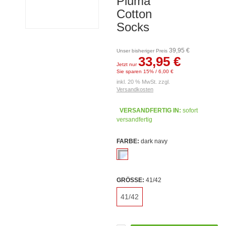
Piuma
Cotton
Socks
39,95 €
Unser bisheriger Preis
33,95 €
Jetzt nur
Sie sparen 15% / 6,00 €
inkl. 20 % MwSt. zzgl.
Versandkosten
VERSANDFERTIG IN:
sofort
versandfertig
FARBE:
dark navy
GRÖSSE:
41/42
41/42