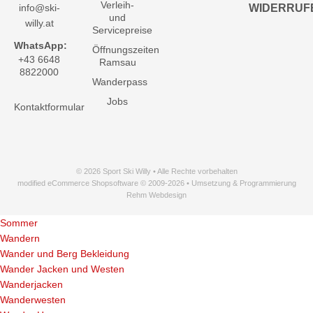
Verleih-
info@ski-
WIDERRUF
und
willy.at
Servicepreise
WhatsApp:
Öffnungszeiten
+43 6648
Ramsau
8822000
Wanderpass
Jobs
Kontaktformular
© 2026 Sport Ski Willy • Alle Rechte vorbehalten
modified eCommerce Shopsoftware © 2009-2026 • Umsetzung & Programmierung
Rehm Webdesign
Sommer
Wandern
Wander und Berg Bekleidung
Wander Jacken und Westen
Wanderjacken
Wanderwesten