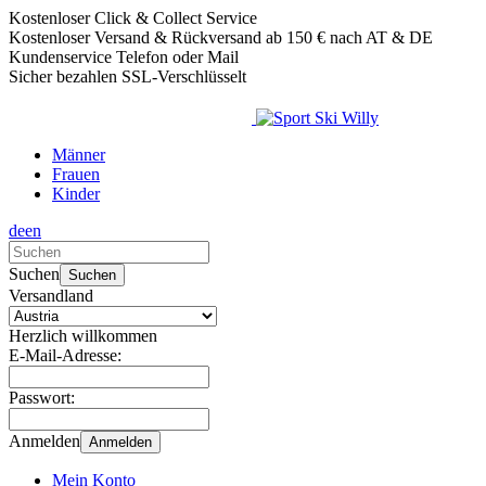
Kostenloser Click & Collect Service
Kostenloser Versand & Rückversand ab 150 € nach AT & DE
Kundenservice Telefon oder Mail
Sicher bezahlen SSL-Verschlüsselt
Männer
Frauen
Kinder
de
en
Verwende
die
Suchen
Suchen
Pfeile
Versandland
nach
oben
Herzlich willkommen
und
E-Mail-Adresse:
unten,
um
Passwort:
das
verfügbare
Anmelden
Anmelden
Ergebnis
auszuwählen.
Mein Konto
Drücke