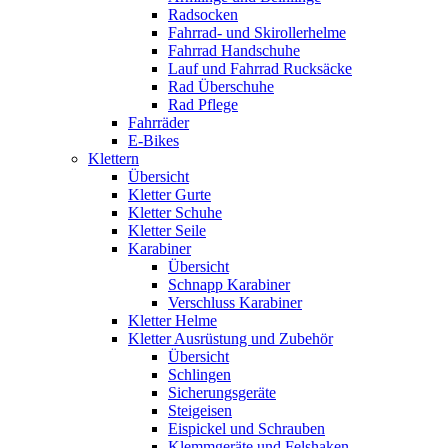
Radsocken
Fahrrad- und Skirollerhelme
Fahrrad Handschuhe
Lauf und Fahrrad Rucksäcke
Rad Überschuhe
Rad Pflege
Fahrräder
E-Bikes
Klettern
Übersicht
Kletter Gurte
Kletter Schuhe
Kletter Seile
Karabiner
Übersicht
Schnapp Karabiner
Verschluss Karabiner
Kletter Helme
Kletter Ausrüstung und Zubehör
Übersicht
Schlingen
Sicherungsgeräte
Steigeisen
Eispickel und Schrauben
Klemmgeräte und Felshaken