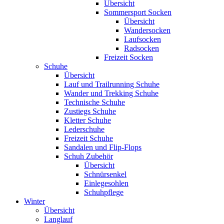
Übersicht
Sommersport Socken
Übersicht
Wandersocken
Laufsocken
Radsocken
Freizeit Socken
Schuhe
Übersicht
Lauf und Trailrunning Schuhe
Wander und Trekking Schuhe
Technische Schuhe
Zustiegs Schuhe
Kletter Schuhe
Lederschuhe
Freizeit Schuhe
Sandalen und Flip-Flops
Schuh Zubehör
Übersicht
Schnürsenkel
Einlegesohlen
Schuhpflege
Winter
Übersicht
Langlauf