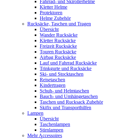
Fahrrad- und Skirollerhelme
Kletter Helme
Protektoren
Helme Zubehör
Rucksäcke, Taschen und Tragen
Übersicht
Wander Rucksäcke
Kletter Rucksäcke
Freizeit Rucksäcke
Touren Rucksäcke
Airbag Rucksäcke
Lauf und Fahrrad Rucksäcke
Trinkgurte und Rucksäcke
Ski- und Stocktaschen
Reisetaschen
Kindertragen
Schuh- und Helmtaschen
Bauch- und Umhängetaschen
Taschen und Rucksack Zubehör
Skifix und Transporthilfen
Lampen
Übersicht
Taschenlampen
Stirnlampen
Mehr Accessoires