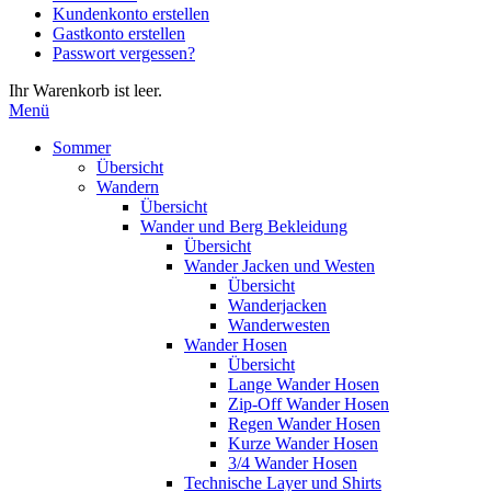
Kundenkonto erstellen
die
Gastkonto erstellen
Eingabetaste,
Passwort vergessen?
um
zum
Ihr Warenkorb ist leer.
ausgewählten
Menü
Suchergebnis
zu
Sommer
gelangen.
Übersicht
Benutzer
Wandern
von
Übersicht
Touchgeräten
Wander und Berg Bekleidung
können
Übersicht
Touch-
Wander Jacken und Westen
und
Übersicht
Streichgesten
Wanderjacken
verwenden.
Wanderwesten
Wander Hosen
Übersicht
Lange Wander Hosen
Zip-Off Wander Hosen
Regen Wander Hosen
Kurze Wander Hosen
3/4 Wander Hosen
Technische Layer und Shirts