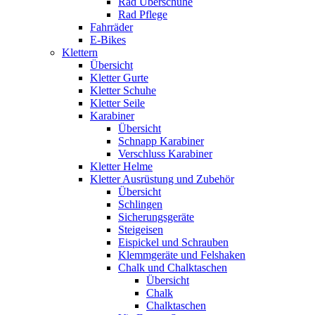
Rad Überschuhe
Rad Pflege
Fahrräder
E-Bikes
Klettern
Übersicht
Kletter Gurte
Kletter Schuhe
Kletter Seile
Karabiner
Übersicht
Schnapp Karabiner
Verschluss Karabiner
Kletter Helme
Kletter Ausrüstung und Zubehör
Übersicht
Schlingen
Sicherungsgeräte
Steigeisen
Eispickel und Schrauben
Klemmgeräte und Felshaken
Chalk und Chalktaschen
Übersicht
Chalk
Chalktaschen