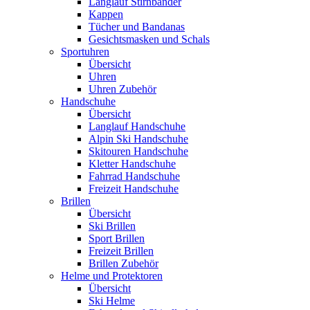
Langlauf Stirnbänder
Kappen
Tücher und Bandanas
Gesichtsmasken und Schals
Sportuhren
Übersicht
Uhren
Uhren Zubehör
Handschuhe
Übersicht
Langlauf Handschuhe
Alpin Ski Handschuhe
Skitouren Handschuhe
Kletter Handschuhe
Fahrrad Handschuhe
Freizeit Handschuhe
Brillen
Übersicht
Ski Brillen
Sport Brillen
Freizeit Brillen
Brillen Zubehör
Helme und Protektoren
Übersicht
Ski Helme