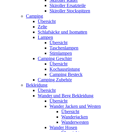
Skiroller Räder
Skiroller Ersatzteile
Skiroller Stockspitzen
Camping
Übersicht
Zelte
Schlafsäcke und Isomatten
Lampen
Übersicht
Taschenlampen
Stirnlampen
Camping Geschirr
Übersicht
Kochausrüstung
Camping Besteck
Camping Zubehör
Bekleidung
Übersicht
Wander und Berg Bekleidung
Übersicht
Wander Jacken und Westen
Übersicht
Wanderjacken
Wanderwesten
Wander Hosen