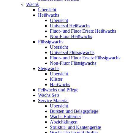
Wachs
Übersicht
Heißwachs
Übersicht
Universal Heißwachs
Fluor- und Fluor Ersatz Heißwachs
Non-Fluor Heißwachs
Flüssigwachs
Übersicht
Universal Flüssigwachs
Fluor- und Fluor Ersatz Flüssigwachs
Non-Fluor Flüssigwachs
Steigwachs
Übersicht
Klister
Hartwachs
Fellwachs und Pflege
Wachs Sets
Service Material
Übersicht
Bürsten und Belagspflege
Wachs Entferner
Abziehklingen
Struktur- und Kantengeräte
Wachs Tische und Profile