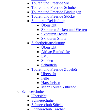
Touren und Freeride Ski
Touren und Freeride Schuhe
Touren und Freeride Bindungen
Touren und Freeride Stöcke
Skitouren Bekleidung
Übersicht
Skitouren Jacken und Westen
Skitouren Hosen
Skitouren Shirts
Sicherheitsausrüstung
Übersicht
Airbag Rucksäcke
LVS
Sonden
Schaufeln
Touren und Freeride Zubehör
Übersicht
Felle
Harscheisen
Mehr Touren Zubehör
Schneeschuhe
Übersicht
Schneeschuhe
Schneeschuh Stöcke
Schneeschuh Taschen