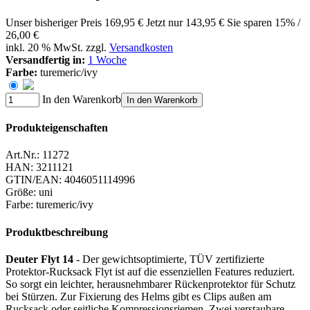
Unser bisheriger Preis
169,95 €
Jetzt nur
143,95 €
Sie sparen 15% /
26,00 €
inkl. 20 % MwSt. zzgl.
Versandkosten
Versandfertig in:
1 Woche
Farbe:
turemeric/ivy
In den Warenkorb
In den Warenkorb
Produkteigenschaften
Art.Nr.:
11272
HAN:
3211121
GTIN/EAN:
4046051114996
Größe
:
uni
Farbe
:
turemeric/ivy
Produktbeschreibung
Deuter Flyt 14
- Der gewichtsoptimierte, TÜV zertifizierte
Protektor-Rucksack Flyt ist auf die essenziellen Features reduziert.
So sorgt ein leichter, herausnehmbarer Rückenprotektor für Schutz
bei Stürzen. Zur Fixierung des Helms gibt es Clips außen am
Rucksack oder seitliche Kompressionsriemen. Zwei verstaubare