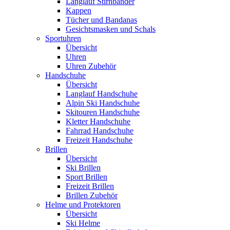
Langlauf Stirnbänder
Kappen
Tücher und Bandanas
Gesichtsmasken und Schals
Sportuhren
Übersicht
Uhren
Uhren Zubehör
Handschuhe
Übersicht
Langlauf Handschuhe
Alpin Ski Handschuhe
Skitouren Handschuhe
Kletter Handschuhe
Fahrrad Handschuhe
Freizeit Handschuhe
Brillen
Übersicht
Ski Brillen
Sport Brillen
Freizeit Brillen
Brillen Zubehör
Helme und Protektoren
Übersicht
Ski Helme