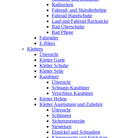
Radsocken
Fahrrad- und Skirollerhelme
Fahrrad Handschuhe
Lauf und Fahrrad Rucksäcke
Rad Überschuhe
Rad Pflege
Fahrräder
E-Bikes
Klettern
Übersicht
Kletter Gurte
Kletter Schuhe
Kletter Seile
Karabiner
Übersicht
Schnapp Karabiner
Verschluss Karabiner
Kletter Helme
Kletter Ausrüstung und Zubehör
Übersicht
Schlingen
Sicherungsgeräte
Steigeisen
Eispickel und Schrauben
Klemmgeräte und Felshaken