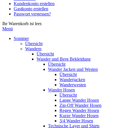
Kundenkonto erstellen
die
Gastkonto erstellen
Eingabetaste,
Passwort vergessen?
um
zum
Ihr Warenkorb ist leer.
ausgewählten
Menü
Suchergebnis
zu
Sommer
gelangen.
Übersicht
Benutzer
Wandern
von
Übersicht
Touchgeräten
Wander und Berg Bekleidung
können
Übersicht
Touch-
Wander Jacken und Westen
und
Übersicht
Streichgesten
Wanderjacken
verwenden.
Wanderwesten
Wander Hosen
Übersicht
Lange Wander Hosen
Zip-Off Wander Hosen
Regen Wander Hosen
Kurze Wander Hosen
3/4 Wander Hosen
Technische Layer und Shirts