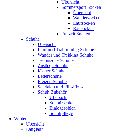
Übersicht
Sommersport Socken
Übersicht
Wandersocken
Laufsocken
Radsocken
Freizeit Socken
Schuhe
Übersicht
Lauf und Trailrunning Schuhe
Wander und Trekking Schuhe
Technische Schuhe
Zustiegs Schuhe
Kletter Schuhe
Lederschuhe
Freizeit Schuhe
Sandalen und Flip-Flops
Schuh Zubehör
Übersicht
Schnürsenkel
Einlegesohlen
Schuhpflege
Winter
Übersicht
Langlauf