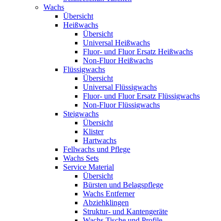
Wachs
Übersicht
Heißwachs
Übersicht
Universal Heißwachs
Fluor- und Fluor Ersatz Heißwachs
Non-Fluor Heißwachs
Flüssigwachs
Übersicht
Universal Flüssigwachs
Fluor- und Fluor Ersatz Flüssigwachs
Non-Fluor Flüssigwachs
Steigwachs
Übersicht
Klister
Hartwachs
Fellwachs und Pflege
Wachs Sets
Service Material
Übersicht
Bürsten und Belagspflege
Wachs Entferner
Abziehklingen
Struktur- und Kantengeräte
Wachs Tische und Profile