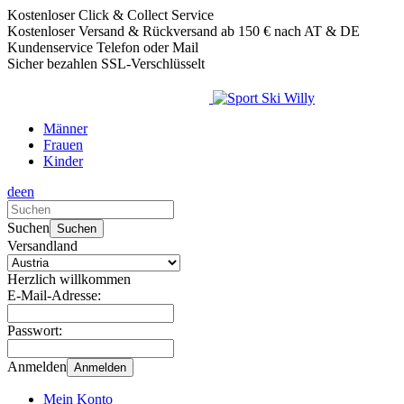
Kostenloser Click & Collect Service
Kostenloser Versand & Rückversand ab 150 € nach AT & DE
Kundenservice Telefon oder Mail
Sicher bezahlen SSL-Verschlüsselt
Männer
Frauen
Kinder
de
en
Verwende
die
Suchen
Suchen
Pfeile
Versandland
nach
oben
Herzlich willkommen
und
E-Mail-Adresse:
unten,
um
Passwort:
das
verfügbare
Anmelden
Anmelden
Ergebnis
auszuwählen.
Mein Konto
Drücke