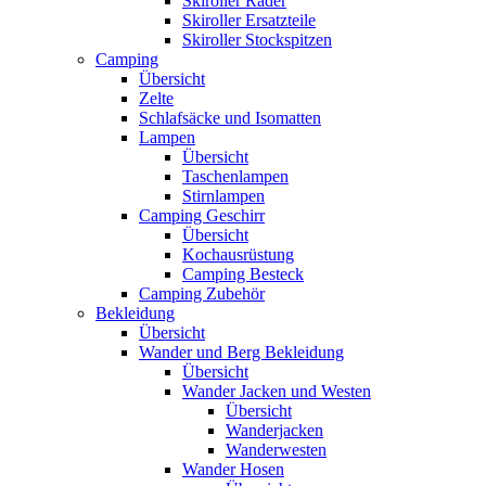
Skiroller Räder
Skiroller Ersatzteile
Skiroller Stockspitzen
Camping
Übersicht
Zelte
Schlafsäcke und Isomatten
Lampen
Übersicht
Taschenlampen
Stirnlampen
Camping Geschirr
Übersicht
Kochausrüstung
Camping Besteck
Camping Zubehör
Bekleidung
Übersicht
Wander und Berg Bekleidung
Übersicht
Wander Jacken und Westen
Übersicht
Wanderjacken
Wanderwesten
Wander Hosen