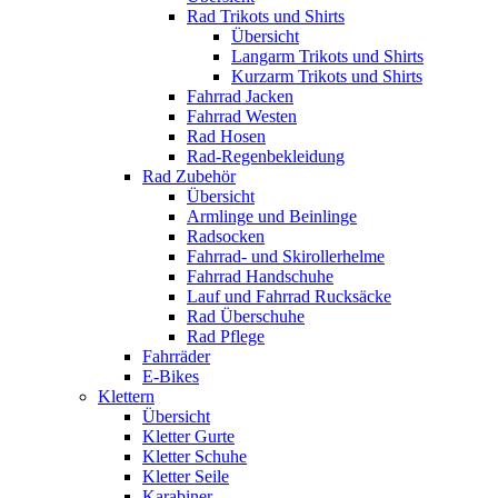
Rad Trikots und Shirts
Übersicht
Langarm Trikots und Shirts
Kurzarm Trikots und Shirts
Fahrrad Jacken
Fahrrad Westen
Rad Hosen
Rad-Regenbekleidung
Rad Zubehör
Übersicht
Armlinge und Beinlinge
Radsocken
Fahrrad- und Skirollerhelme
Fahrrad Handschuhe
Lauf und Fahrrad Rucksäcke
Rad Überschuhe
Rad Pflege
Fahrräder
E-Bikes
Klettern
Übersicht
Kletter Gurte
Kletter Schuhe
Kletter Seile
Karabiner