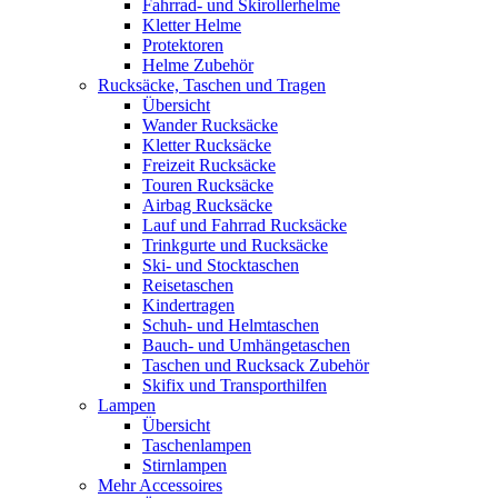
Fahrrad- und Skirollerhelme
Kletter Helme
Protektoren
Helme Zubehör
Rucksäcke, Taschen und Tragen
Übersicht
Wander Rucksäcke
Kletter Rucksäcke
Freizeit Rucksäcke
Touren Rucksäcke
Airbag Rucksäcke
Lauf und Fahrrad Rucksäcke
Trinkgurte und Rucksäcke
Ski- und Stocktaschen
Reisetaschen
Kindertragen
Schuh- und Helmtaschen
Bauch- und Umhängetaschen
Taschen und Rucksack Zubehör
Skifix und Transporthilfen
Lampen
Übersicht
Taschenlampen
Stirnlampen
Mehr Accessoires