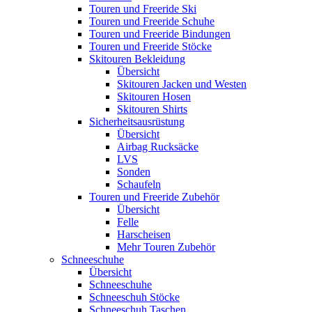
Touren und Freeride Ski
Touren und Freeride Schuhe
Touren und Freeride Bindungen
Touren und Freeride Stöcke
Skitouren Bekleidung
Übersicht
Skitouren Jacken und Westen
Skitouren Hosen
Skitouren Shirts
Sicherheitsausrüstung
Übersicht
Airbag Rucksäcke
LVS
Sonden
Schaufeln
Touren und Freeride Zubehör
Übersicht
Felle
Harscheisen
Mehr Touren Zubehör
Schneeschuhe
Übersicht
Schneeschuhe
Schneeschuh Stöcke
Schneeschuh Taschen