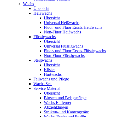
Wachs
Übersicht
Heißwachs
Übersicht
Universal Heißwachs
Fluor- und Fluor Ersatz Heißwachs
Non-Fluor Heißwachs
Flüssigwachs
Übersicht
Universal Flüssigwachs
Fluor- und Fluor Ersatz Flüssigwachs
Non-Fluor Flüssigwachs
Steigwachs
Übersicht
Klister
Hartwachs
Fellwachs und Pflege
Wachs Sets
Service Material
Übersicht
Bürsten und Belagspflege
Wachs Entferner
Abziehklingen
Struktur- und Kantengeräte
Wachs Tische und Profile