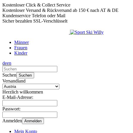
Kostenloser Click & Collect Service
Kostenloser Versand & Rückversand ab 150 € nach AT & DE
Kundenservice Telefon oder Mail
Sicher bezahlen SSL-Verschlüsselt
Männer
Frauen
Kinder
de
en
Verwende
die
Suchen
Suchen
Pfeile
Versandland
nach
oben
Herzlich willkommen
und
E-Mail-Adresse:
unten,
um
Passwort:
das
verfügbare
Anmelden
Anmelden
Ergebnis
auszuwählen.
Mein Konto
Drücke