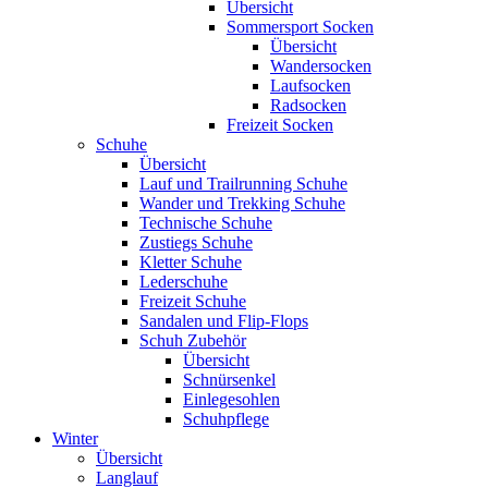
Übersicht
Sommersport Socken
Übersicht
Wandersocken
Laufsocken
Radsocken
Freizeit Socken
Schuhe
Übersicht
Lauf und Trailrunning Schuhe
Wander und Trekking Schuhe
Technische Schuhe
Zustiegs Schuhe
Kletter Schuhe
Lederschuhe
Freizeit Schuhe
Sandalen und Flip-Flops
Schuh Zubehör
Übersicht
Schnürsenkel
Einlegesohlen
Schuhpflege
Winter
Übersicht
Langlauf