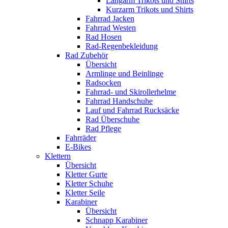
Langarm Trikots und Shirts
Kurzarm Trikots und Shirts
Fahrrad Jacken
Fahrrad Westen
Rad Hosen
Rad-Regenbekleidung
Rad Zubehör
Übersicht
Armlinge und Beinlinge
Radsocken
Fahrrad- und Skirollerhelme
Fahrrad Handschuhe
Lauf und Fahrrad Rucksäcke
Rad Überschuhe
Rad Pflege
Fahrräder
E-Bikes
Klettern
Übersicht
Kletter Gurte
Kletter Schuhe
Kletter Seile
Karabiner
Übersicht
Schnapp Karabiner