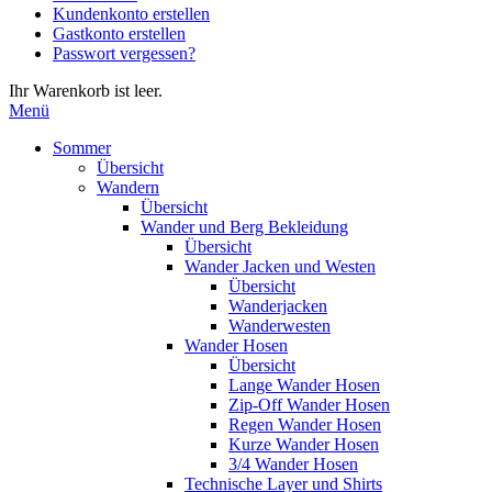
Kundenkonto erstellen
die
Gastkonto erstellen
Eingabetaste,
Passwort vergessen?
um
zum
Ihr Warenkorb ist leer.
ausgewählten
Menü
Suchergebnis
zu
Sommer
gelangen.
Übersicht
Benutzer
Wandern
von
Übersicht
Touchgeräten
Wander und Berg Bekleidung
können
Übersicht
Touch-
Wander Jacken und Westen
und
Übersicht
Streichgesten
Wanderjacken
verwenden.
Wanderwesten
Wander Hosen
Übersicht
Lange Wander Hosen
Zip-Off Wander Hosen
Regen Wander Hosen
Kurze Wander Hosen
3/4 Wander Hosen
Technische Layer und Shirts