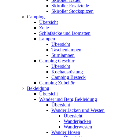
Skiroller Räder
Skiroller Ersatzteile
Skiroller Stockspitzen
Camping
Übersicht
Zelte
Schlafsäcke und Isomatten
Lampen
Übersicht
Taschenlampen
Stirnlampen
Camping Geschirr
Übersicht
Kochausrüstung
Camping Besteck
Camping Zubehör
Bekleidung
Übersicht
Wander und Berg Bekleidung
Übersicht
Wander Jacken und Westen
Übersicht
Wanderjacken
Wanderwesten
Wander Hosen