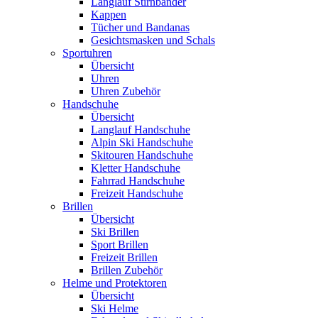
Langlauf Stirnbänder
Kappen
Tücher und Bandanas
Gesichtsmasken und Schals
Sportuhren
Übersicht
Uhren
Uhren Zubehör
Handschuhe
Übersicht
Langlauf Handschuhe
Alpin Ski Handschuhe
Skitouren Handschuhe
Kletter Handschuhe
Fahrrad Handschuhe
Freizeit Handschuhe
Brillen
Übersicht
Ski Brillen
Sport Brillen
Freizeit Brillen
Brillen Zubehör
Helme und Protektoren
Übersicht
Ski Helme