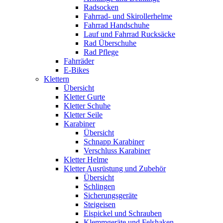
Radsocken
Fahrrad- und Skirollerhelme
Fahrrad Handschuhe
Lauf und Fahrrad Rucksäcke
Rad Überschuhe
Rad Pflege
Fahrräder
E-Bikes
Klettern
Übersicht
Kletter Gurte
Kletter Schuhe
Kletter Seile
Karabiner
Übersicht
Schnapp Karabiner
Verschluss Karabiner
Kletter Helme
Kletter Ausrüstung und Zubehör
Übersicht
Schlingen
Sicherungsgeräte
Steigeisen
Eispickel und Schrauben
Klemmgeräte und Felshaken