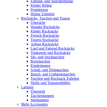
Fahrrad- und Skirollerhelme
Kletter Helme
Protektoren
Helme Zubehör
Rucksäcke, Taschen und Tragen
Übersicht
Wander Rucksäcke
Kletter Rucksäcke
Freizeit Rucksäcke
Touren Rucksäcke
Airbag Rucksäcke
Lauf und Fahrrad Rucksäcke
Trinkgurte und Rucksäcke
Ski- und Stocktaschen
Reisetaschen
Kindertragen
Schuh- und Helmtaschen
Bauch- und Umhängetaschen
Taschen und Rucksack Zubehör
Skifix und Transporthilfen
Lampen
Übersicht
Taschenlampen
Stirnlampen
Mehr Accessoires