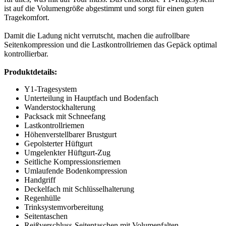
ist auf die Volumengröße abgestimmt und sorgt für einen guten
Tragekomfort.
Damit die Ladung nicht verrutscht, machen die aufrollbare
Seitenkompression und die Lastkontrollriemen das Gepäck optimal
kontrollierbar.
Produktdetails:
Y1-Tragesystem
Unterteilung in Hauptfach und Bodenfach
Wanderstockhalterung
Packsack mit Schneefang
Lastkontrollriemen
Höhenverstellbarer Brustgurt
Gepolsterter Hüftgurt
Umgelenkter Hüftgurt-Zug
Seitliche Kompressionsriemen
Umlaufende Bodenkompression
Handgriff
Deckelfach mit Schlüsselhalterung
Regenhülle
Trinksystemvorbereitung
Seitentaschen
Reißverschluss-Seitentaschen mit Volumenfalten