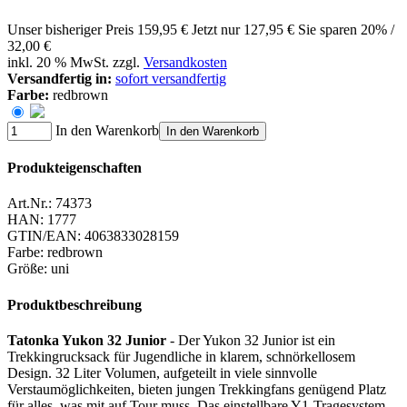
Unser bisheriger Preis
159,95 €
Jetzt nur
127,95 €
Sie sparen 20% /
32,00 €
inkl. 20 % MwSt. zzgl.
Versandkosten
Versandfertig in:
sofort versandfertig
Farbe:
redbrown
In den Warenkorb
In den Warenkorb
Produkteigenschaften
Art.Nr.:
74373
HAN:
1777
GTIN/EAN:
4063833028159
Farbe
:
redbrown
Größe
:
uni
Produktbeschreibung
Tatonka Yukon 32 Junior
- Der Yukon 32 Junior ist ein
Trekkingrucksack für Jugendliche in klarem, schnörkellosem
Design. 32 Liter Volumen, aufgeteilt in viele sinnvolle
Verstaumöglichkeiten, bieten jungen Trekkingfans genügend Platz
für alles, was mit auf Tour muss. Das einstellbare Y1-Tragesystem