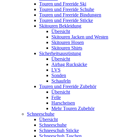
Touren und Freeride Ski
Touren und Freeride Schuhe
Touren und Freeride Bindungen
Touren und Freeride Stöcke
Skitouren Bekleidung
Übersicht
Skitouren Jacken und Westen
Skitouren Hosen
Skitouren Shirts
Sicherheitsausrüstung
Übersicht
Airbag Rucksäcke
LVS
Sonden
Schaufeln
Touren und Freeride Zubehör
Übersicht
Felle
Harscheisen
Mehr Touren Zubehör
Schneeschuhe
Übersicht
Schneeschuhe
Schneeschuh Stöcke
Schneeschuh Taschen