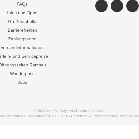
FAQs
Infos und Tipps
Größentabelle
Barrierefreiheit
Zahlungsarten
Versandinformationen
erleih- und Servicepreise
Öffnungszeiten Ramsau
Wanderpass
Jobs
© 2026 Sport Ski Willy • Alle Rechte vorbehalten
ified eCommerce Shopsoftware © 2009-2026 • Umsetzung & Programmierung Rehm Webde