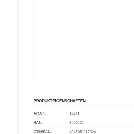
PRODUKTEIGENSCHAFTEN
Art.Nr.:
11241
HAN:
3900121
GTIN/EAN:
4046051117324