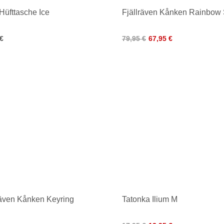
üfttasche Ice
Fjällräven Kånken Rainbow 
 €
79,95 €
67,95 €
räven Kånken Keyring
Tatonka Ilium M