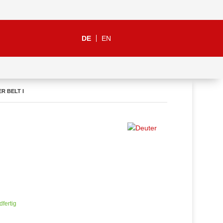
DE
EN
R BELT I
dfertig