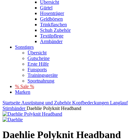
Übersicht
Gürtel
Hosenträger
Geldbörsen
Trinkflaschen
Schuh Zubehör
Textilpflege
Armbänder
Sonstiges
Übersicht
Gutscheine
Erste Hilfe
Funsports
Trainingsgeräte
Sportnahrung
% Sale %
Marken
Startseite
Ausrüstung und Zubehör
Kopfbedeckungen
Langlauf
Stirnbänder
Daehlie Polyknit Headband
Daehlie Polyknit Headband