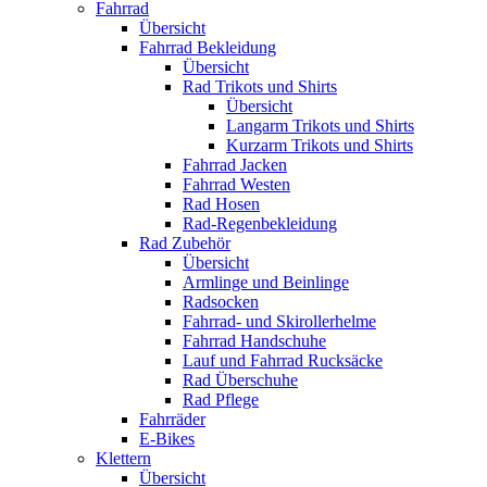
Fahrrad
Übersicht
Fahrrad Bekleidung
Übersicht
Rad Trikots und Shirts
Übersicht
Langarm Trikots und Shirts
Kurzarm Trikots und Shirts
Fahrrad Jacken
Fahrrad Westen
Rad Hosen
Rad-Regenbekleidung
Rad Zubehör
Übersicht
Armlinge und Beinlinge
Radsocken
Fahrrad- und Skirollerhelme
Fahrrad Handschuhe
Lauf und Fahrrad Rucksäcke
Rad Überschuhe
Rad Pflege
Fahrräder
E-Bikes
Klettern
Übersicht