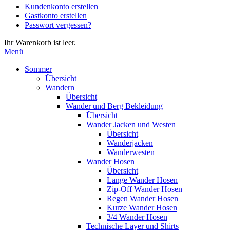
Kundenkonto erstellen
die
Gastkonto erstellen
Eingabetaste,
Passwort vergessen?
um
zum
Ihr Warenkorb ist leer.
ausgewählten
Menü
Suchergebnis
zu
Sommer
gelangen.
Übersicht
Benutzer
Wandern
von
Übersicht
Touchgeräten
Wander und Berg Bekleidung
können
Übersicht
Touch-
Wander Jacken und Westen
und
Übersicht
Streichgesten
Wanderjacken
verwenden.
Wanderwesten
Wander Hosen
Übersicht
Lange Wander Hosen
Zip-Off Wander Hosen
Regen Wander Hosen
Kurze Wander Hosen
3/4 Wander Hosen
Technische Layer und Shirts