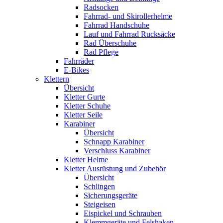
Radsocken
Fahrrad- und Skirollerhelme
Fahrrad Handschuhe
Lauf und Fahrrad Rucksäcke
Rad Überschuhe
Rad Pflege
Fahrräder
E-Bikes
Klettern
Übersicht
Kletter Gurte
Kletter Schuhe
Kletter Seile
Karabiner
Übersicht
Schnapp Karabiner
Verschluss Karabiner
Kletter Helme
Kletter Ausrüstung und Zubehör
Übersicht
Schlingen
Sicherungsgeräte
Steigeisen
Eispickel und Schrauben
Klemmgeräte und Felshaken