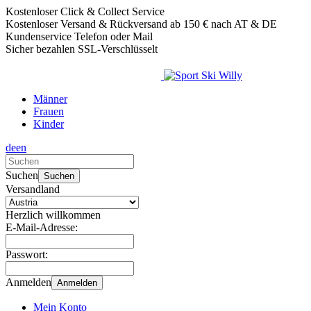
Kostenloser Click & Collect Service
Kostenloser Versand & Rückversand ab 150 € nach AT & DE
Kundenservice Telefon oder Mail
Sicher bezahlen SSL-Verschlüsselt
Männer
Frauen
Kinder
de
en
Verwende
die
Suchen
Suchen
Pfeile
Versandland
nach
oben
Herzlich willkommen
und
E-Mail-Adresse:
unten,
um
Passwort:
das
verfügbare
Anmelden
Anmelden
Ergebnis
auszuwählen.
Mein Konto
Drücke