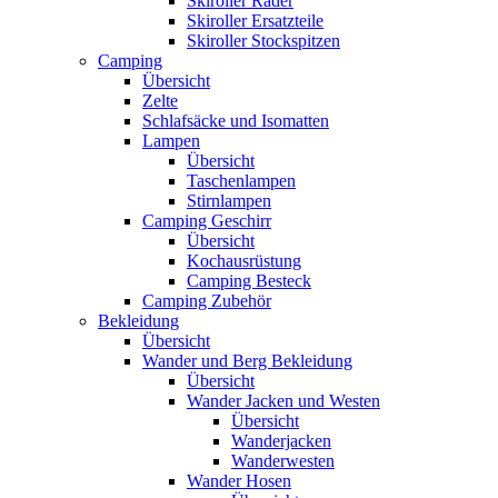
Skiroller Räder
Skiroller Ersatzteile
Skiroller Stockspitzen
Camping
Übersicht
Zelte
Schlafsäcke und Isomatten
Lampen
Übersicht
Taschenlampen
Stirnlampen
Camping Geschirr
Übersicht
Kochausrüstung
Camping Besteck
Camping Zubehör
Bekleidung
Übersicht
Wander und Berg Bekleidung
Übersicht
Wander Jacken und Westen
Übersicht
Wanderjacken
Wanderwesten
Wander Hosen