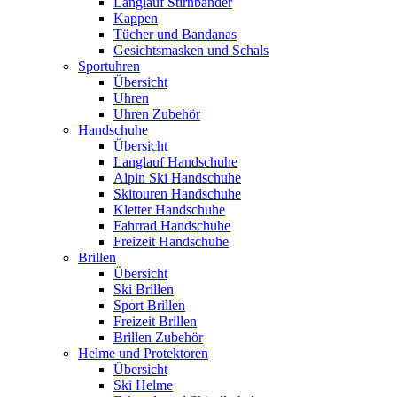
Langlauf Stirnbänder
Kappen
Tücher und Bandanas
Gesichtsmasken und Schals
Sportuhren
Übersicht
Uhren
Uhren Zubehör
Handschuhe
Übersicht
Langlauf Handschuhe
Alpin Ski Handschuhe
Skitouren Handschuhe
Kletter Handschuhe
Fahrrad Handschuhe
Freizeit Handschuhe
Brillen
Übersicht
Ski Brillen
Sport Brillen
Freizeit Brillen
Brillen Zubehör
Helme und Protektoren
Übersicht
Ski Helme