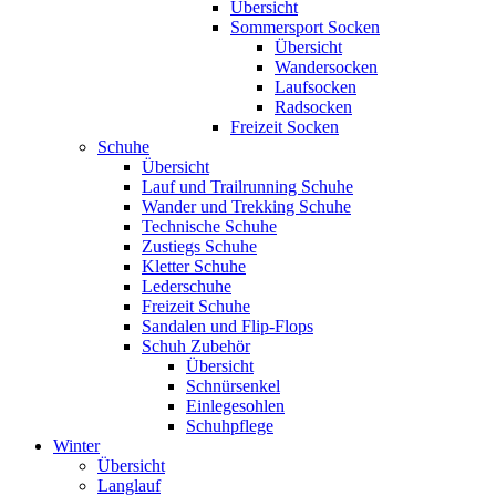
Übersicht
Sommersport Socken
Übersicht
Wandersocken
Laufsocken
Radsocken
Freizeit Socken
Schuhe
Übersicht
Lauf und Trailrunning Schuhe
Wander und Trekking Schuhe
Technische Schuhe
Zustiegs Schuhe
Kletter Schuhe
Lederschuhe
Freizeit Schuhe
Sandalen und Flip-Flops
Schuh Zubehör
Übersicht
Schnürsenkel
Einlegesohlen
Schuhpflege
Winter
Übersicht
Langlauf