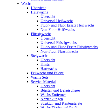
Wachs
Übersicht
Heißwachs
Übersicht
Universal Heißwachs
Fluor- und Fluor Ersatz Heißwachs
Non-Fluor Heißwachs
Flüssigwachs
Übersicht
Universal Flüssigwachs
Fluor- und Fluor Ersatz Flüssigwachs
Non-Fluor Flüssigwachs
Steigwachs
Übersicht
Klister
Hartwachs
Fellwachs und Pflege
Wachs Sets
Service Material
Übersicht
Bürsten und Belagspflege
Wachs Entferner
Abziehklingen
Struktur- und Kantengeräte
Wachs Tische und Profile