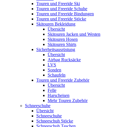
Touren und Freeride Ski
Touren und Freeride Schuhe
Touren und Freeride Bindungen
Touren und Freeride Stöcke
Skitouren Bekleidung
Übersicht
Skitouren Jacken und Westen
Skitouren Hosen
Skitouren Shirts
Sicherheitsausrüstung
Übersicht
Airbag Rucksäcke
LVS
Sonden
Schaufeln
Touren und Freeride Zubehör
Übersicht
Felle
Harscheisen
Mehr Touren Zubehör
Schneeschuhe
Übersicht
Schneeschuhe
Schneeschuh Stöcke
Schneeschuh Taschen