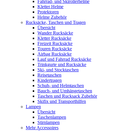
Fahrrad- und Skirollerhelme
Kletter Helme
Protektoren
Helme Zubehör
Rucksäcke, Taschen und Tragen
Übersicht
Wander Rucksäcke
Kletter Rucksäcke
Freizeit Rucksäcke
Touren Rucksäcke
Airbag Rucksäcke
Lauf und Fahrrad Rucksäcke
Trinkgurte und Rucksäcke
Ski- und Stocktaschen
Reisetaschen
Kindertragen
Schuh- und Helmtaschen
Bauch- und Umhängetaschen
Taschen und Rucksack Zubehör
Skifix und Transporthilfen
Lampen
Übersicht
Taschenlampen
Stirnlampen
Mehr Accessoires