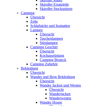
Skiroller Räder
Skiroller Ersatzteile
Skiroller Stockspitzen
Camping
Übersicht
Zelte
Schlafsäcke und Isomatten
Lampen
Übersicht
Taschenlampen
Stirnlampen
Camping Geschirr
Übersicht
Kochausrüstung
Camping Besteck
Camping Zubehör
Bekleidung
Übersicht
Wander und Berg Bekleidung
Übersicht
Wander Jacken und Westen
Übersicht
Wanderjacken
Wanderwesten
Wander Hosen