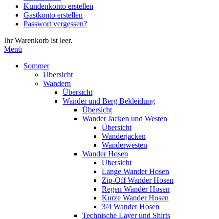
Kundenkonto erstellen
die
Gastkonto erstellen
Eingabetaste,
Passwort vergessen?
um
zum
Ihr Warenkorb ist leer.
ausgewählten
Menü
Suchergebnis
zu
Sommer
gelangen.
Übersicht
Benutzer
Wandern
von
Übersicht
Touchgeräten
Wander und Berg Bekleidung
können
Übersicht
Touch-
Wander Jacken und Westen
und
Übersicht
Streichgesten
Wanderjacken
verwenden.
Wanderwesten
Wander Hosen
Übersicht
Lange Wander Hosen
Zip-Off Wander Hosen
Regen Wander Hosen
Kurze Wander Hosen
3/4 Wander Hosen
Technische Layer und Shirts