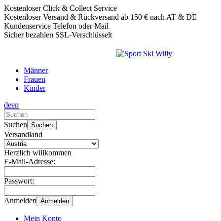
Kostenloser Click & Collect Service
Kostenloser Versand & Rückversand ab 150 € nach AT & DE
Kundenservice Telefon oder Mail
Sicher bezahlen SSL-Verschlüsselt
Männer
Frauen
Kinder
de
en
Verwende
die
Suchen
Suchen
Pfeile
Versandland
nach
oben
Herzlich willkommen
und
E-Mail-Adresse:
unten,
um
Passwort:
das
verfügbare
Anmelden
Anmelden
Ergebnis
auszuwählen.
Mein Konto
Drücke