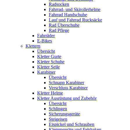
Radsocken
Fahrrad- und Skirollerhelme
Fahrrad Handschuhe
Lauf und Fahrrad Rucksäcke
Rad Überschuhe
Rad Pflege
Fahrräder
E-Bikes
Klettern
Übersicht
Kletter Gurte
Kletter Schuhe
Kletter Seile
Karabiner
Übersicht
Schnapp Karabiner
Verschluss Karabiner
Kletter Helme
Kletter Ausrüstung und Zubehör
Übersicht
Schlingen
Sicherungsgeräte
Steigeisen
Eispickel und Schrauben
Klemmgeräte und Felshaken