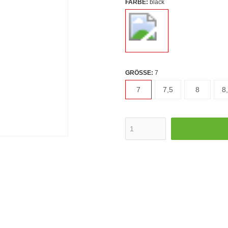
FARBE:
black
GRÖSSE:
7
7
7,5
8
8