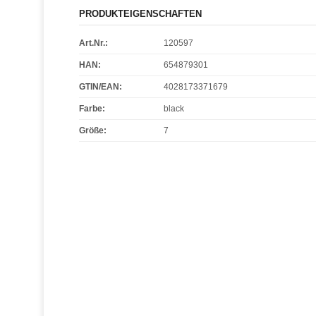
PRODUKTEIGENSCHAFTEN
Art.Nr.:
120597
HAN:
654879301
GTIN/EAN:
4028173371679
Farbe
:
black
Größe
:
7