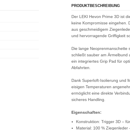
PRODUKTBESCHREIBUNG
Der LEKI Hevon Prime 3D ist die
keine Kompromisse eingehen. D
aus geschmeidigem Ziegenleder,
und hervorragende Griffigkeit sor
Die lange Neoprenmanschette sc
schließt sauber am Ärmelbund 
ein integriertes Grip Pad für op
Abfahrten.
Dank Superloft-Isolierung und 
eisigen Temperaturen angenehm
ermöglicht eine direkte Verbind
sicheres Handling.
Eigenschaften:
Konstruktion: Trigger 3D – für
Material: 100 % Ziegenleder –