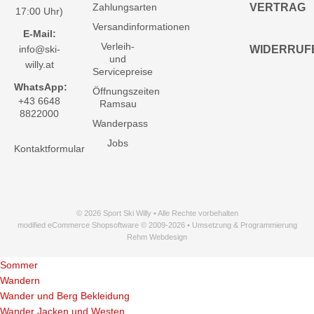
Zahlungsarten
VERTRAG
17:00 Uhr)
Versandinformationen
E-Mail:
Verleih-
info@ski-
WIDERRUF
und
willy.at
Servicepreise
WhatsApp:
Öffnungszeiten
+43 6648
Ramsau
8822000
Wanderpass
Jobs
Kontaktformular
© 2026 Sport Ski Willy • Alle Rechte vorbehalten
modified eCommerce Shopsoftware © 2009-2026 • Umsetzung & Programmierung
Rehm Webdesign
Sommer
Wandern
Wander und Berg Bekleidung
Wander Jacken und Westen