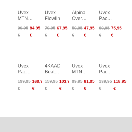
Uvex
Uvex
Alpina
Uvex
MTN
Flowline
Overview
Pace
Perform
II
Stage
99,95
84,95
79,95
67,95
59,95
47,95
89,95
75,95
Small
€
€
€
€
€
€
€
€
Uvex
4KAAD
Uvex
Uvex
Pace
Beat
MTN
Pace
Stage
Race
Tour
Stage
199,95
169,95
159,95
103,95
99,95
81,95
139,95
118,95
Small
Photocromic
Small
€
€
€
€
€
€
€
€
V
CV