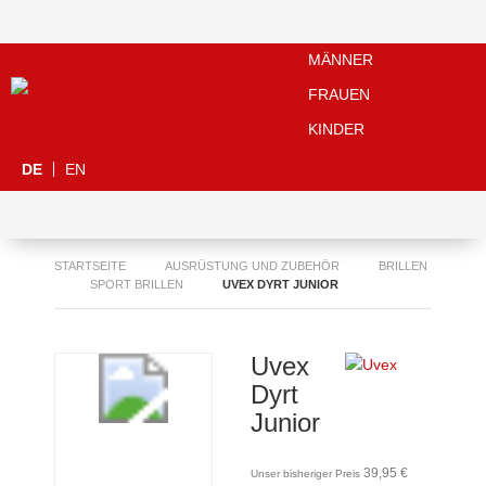
MÄNNER
FRAUEN
KINDER
DE
EN
STARTSEITE
AUSRÜSTUNG UND ZUBEHÖR
BRILLEN
SPORT BRILLEN
UVEX DYRT JUNIOR
Uvex
Dyrt
Junior
39,95 €
Unser bisheriger Preis