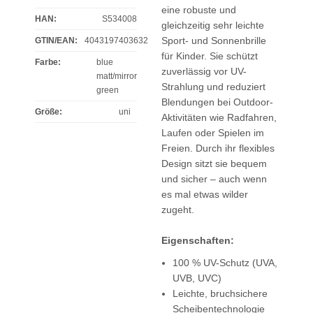
eine robuste und
HAN:
S534008
gleichzeitig sehr leichte
Sport- und Sonnenbrille
GTIN/EAN:
4043197403632
für Kinder. Sie schützt
Farbe
:
blue
zuverlässig vor UV-
matt/mirror
Strahlung und reduziert
green
Blendungen bei Outdoor-
Größe
:
uni
Aktivitäten wie Radfahren,
Laufen oder Spielen im
Freien. Durch ihr flexibles
Design sitzt sie bequem
und sicher – auch wenn
es mal etwas wilder
zugeht.
Eigenschaften:
100 % UV-Schutz (UVA,
UVB, UVC)
Leichte, bruchsichere
Scheibentechnologie