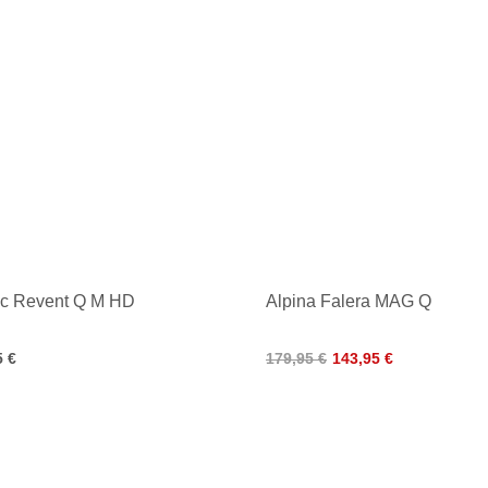
ic Revent Q M HD
Alpina Falera MAG Q
5 €
179,95 €
143,95 €