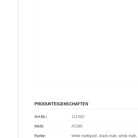
PRODUKTEIGENSCHAFTEN
Art.Nr.:
121502
HAN:
A7295
Farbe
:
white matt/gold
,
black matt
,
white matt
,