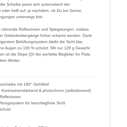
ie Scheibe passt sich automatisch der
ab oder hellt auf, je nachdem, ob Du bei Sonne,
ngungen unterwegs bist.
iert störende Reflexionen und Spiegelungen, sodass
der Geländeübergänge früher erkannt werden. Dank
igentem Belüftungssystem bleibt die Sicht klar,
e Augen zu 100 % schützt. Mit nur 128 g Gewicht
ist die Slope QV der perfekte Begleiter für Piste,
dem Wetter.
scheibe mit 180°-Sichtfeld
: Kontrastverstärkend & photochrom (selbsttönend)
t Reflexionen
tungssystem für beschlagfreie Sicht
Schutz