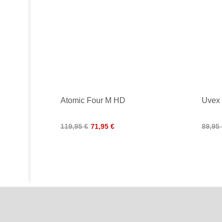
Atomic Four M HD
Uvex
119,95 €
71,95 €
89,95