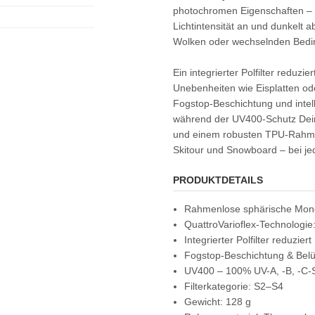
photochromen Eigenschaften – d
Lichtintensität an und dunkelt 
Wolken oder wechselnden Bedi
Ein integrierter Polfilter reduz
Unebenheiten wie Eisplatten o
Fogstop-Beschichtung und intell
während der UV400-Schutz Dein
und einem robusten TPU-Rahmen 
Skitour und Snowboard – bei je
PRODUKTDETAILS
Rahmenlose sphärische Mono
QuattroVarioflex-Technologie
Integrierter Polfilter reduzier
Fogstop-Beschichtung & Belüf
UV400 – 100% UV-A, -B, -C-
Filterkategorie: S2–S4
Gewicht: 128 g