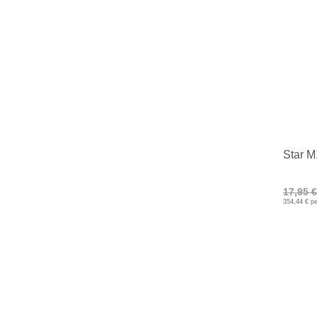
Star M
17,95 €
354,44 € pe