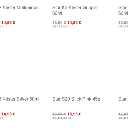
2 Klister Multiminus
Star K3 Klister Gripper
Star 
60ml
60m
14,95 €
16,95 €
14,95 €
16,9
r l
249,17 € per l
249,17 €
6 Klister Silver 60ml
Star S20 Stick Pink 45g
Star
14,95 €
17,95 €
15,95 €
17,9
r l
354,44 € per kg
354,44 