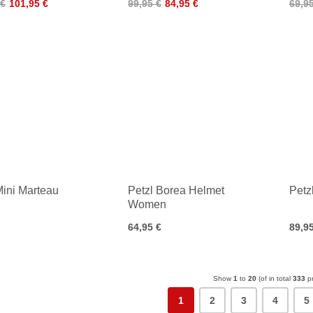
 €
101,95 €
99,95 €
84,95 €
69,9
Mini Marteau
Petzl Borea Helmet
Petz
Women
64,95 €
89,9
Show
1
to
20
(of in total
333
pr
1
2
3
4
5