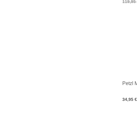
119,95
Petzl 
34,95 €