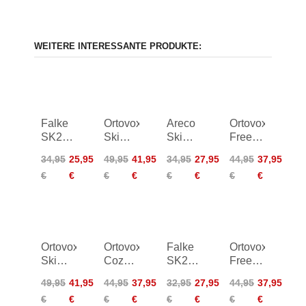
WEITERE INTERESSANTE PRODUKTE:
Falke
Ortovox
Areco
Ortovox
SK2
Ski
Ski
Freeride
Skiing
Tour
Touring
Long
34,95
25,95
49,95
41,95
34,95
27,95
44,95
37,95
Knee
Comp
Soft
Socks
€
€
€
€
€
€
€
€
High
Long
Compression
Women
Socks
Socks
WT07 -
Women
marine
Ortovox
Ortovox
Falke
Ortovox
Ski
Cozy
SK2
Freeride
Tour
Freeride
Intermediate
Long
49,95
41,95
44,95
37,95
32,95
27,95
44,95
37,95
LT
Long
Socks
Socks
€
€
€
€
€
€
€
€
Comp
Socks
Cozy