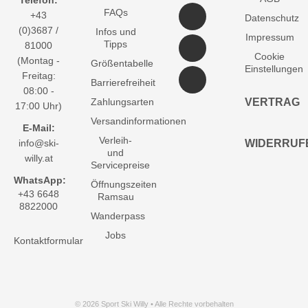
FAQs
+43
Datenschutz
(0)3687 /
Infos und
Impressum
Tipps
81000
Cookie
(Montag -
Größentabelle
Einstellungen
Freitag:
Barrierefreiheit
08:00 -
Zahlungsarten
VERTRAG
17:00 Uhr)
Versandinformationen
E-Mail:
Verleih-
info@ski-
WIDERRUF
und
willy.at
Servicepreise
WhatsApp:
Öffnungszeiten
+43 6648
Ramsau
8822000
Wanderpass
Jobs
Kontaktformular
© 2026 Sport Ski Willy • Alle Rechte vorbehalten