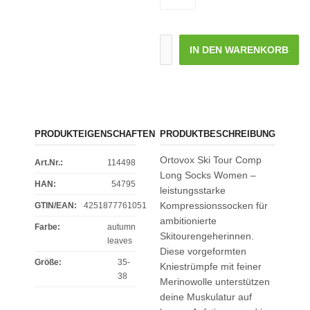
IN DEN WARENKORB
PRODUKTEIGENSCHAFTEN
PRODUKTBESCHREIBUNG
Ortovox Ski Tour Comp
Art.Nr.:
114498
Long Socks Women –
HAN:
54795
leistungsstarke
Kompressionssocken für
GTIN/EAN:
4251877761051
ambitionierte
Farbe
:
autumn
Skitourengeherinnen.
leaves
Diese vorgeformten
Größe
:
35-
Kniestrümpfe mit feiner
38
Merinowolle unterstützen
deine Muskulatur auf