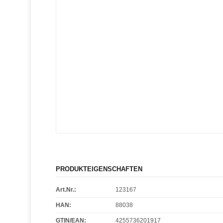
PRODUKTEIGENSCHAFTEN
Art.Nr.:
123167
HAN:
88038
GTIN/EAN:
4255736201917