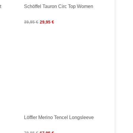
t
Schöffel Tauron Circ Top Women
39,95 €
29,95 €
Löffler Merino Tencel Longsleeve
79,95 €
67,95 €