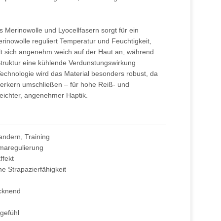
 Merinowolle und Lyocellfasern sorgt für ein
rinowolle reguliert Temperatur und Feuchtigkeit,
t sich angenehm weich auf der Haut an, während
 Struktur eine kühlende Verdunstungswirkung
chnologie wird das Material besonders robust, da
serkern umschließen – für hohe Reiß- und
g leichter, angenehmer Haptik.
andern, Training
imaregulierung
ffekt
e Strapazierfähigkeit
ocknend
gefühl