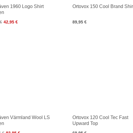
räven 1960 Logo Shirt
Ortovox 150 Cool Brand Shir
en
 €
42,95 €
89,95 €
räven Värmland Wool LS
Ortovox 120 Cool Tec Fast
en
Upward Top
5 €
93,95 €
69,95 €