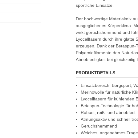
sportliche Einsätze.
Der hochwertige Materialmix aus
ausgeglichenes Körperklima: Me
wirkt geruchshemmend und fühl
Lyocellfasern durch ihre glatte
erzeugen. Dank der Betaspun-Te
Polyamidfilamente den Naturfa
Abriebfestigkeit bei gleichzeiti
PRODUKTDETAILS
Einsatzbereich: Bergsport, W
Merinowolle für natürliche Kl
Lyocellfasern für kühlenden E
Betaspun-Technologie für hoh
Robust, reiß- und abriebfest
Atmungsaktiv und schnell tr
Geruchshemmend
Weiches, angenehmes Trage