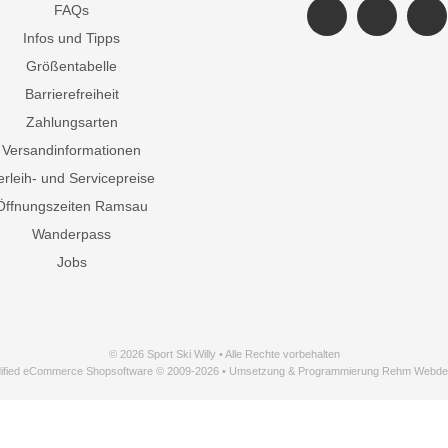
FAQs
Infos und Tipps
Größentabelle
Barrierefreiheit
Zahlungsarten
Versandinformationen
erleih- und Servicepreise
Öffnungszeiten Ramsau
Wanderpass
Jobs
© 2026 Sport Ski Willy • Alle Rechte vorbehalten
ified eCommerce Shopsoftware © 2009-2026 • Umsetzung & Programmierung Rehm Webde