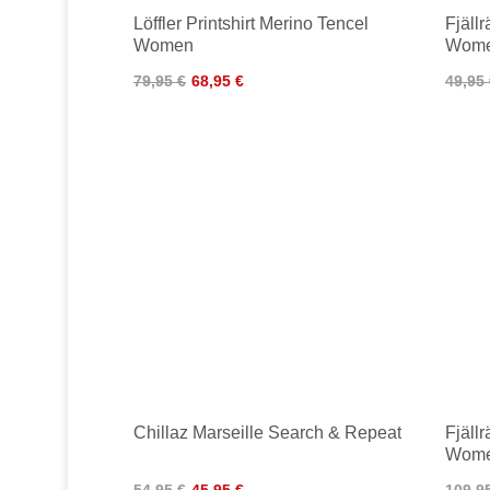
Löffler Printshirt Merino Tencel
Fjäll
Women
Wom
79,95 €
68,95 €
49,95
Chillaz Marseille Search & Repeat
Fjäll
Wom
54,95 €
45,95 €
109,9