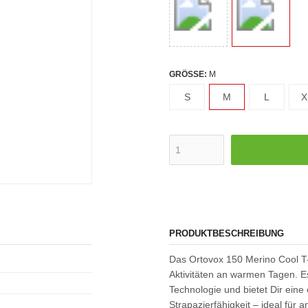
GRÖSSE:
M
S
M
L
X
PRODUKTBESCHREIBUNG
Das Ortovox 150 Merino Cool T-Shi
Aktivitäten an warmen Tagen. Es
Technologie und bietet Dir ein
Strapazierfähigkeit – ideal fü