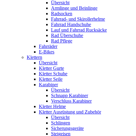
Übersicht
Armlinge und Beinlinge
Radsocken
Fahrrad- und Skirollerhelme
Fahrrad Handschuhe
Lauf und Fahrrad Rucksäcke
Rad Überschuhe
Rad Pflege
Fahrräder
E-Bikes
Klettern
Übersicht
Kletter Gurte
Kletter Schuhe
Kletter Seile
Karabiner
Übersicht
Schnapp Karabiner
Verschluss Karabiner
Kletter Helme
Kletter Ausrüstung und Zubehör
Übersicht
Schlingen
Sicherungsgeräte
Steigeisen