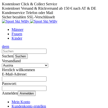
Kostenloser Click & Collect Service
Kostenloser Versand & Rückversand ab 150 € nach AT & DE
Kundenservice Telefon oder Mail
Sicher bezahlen SSL-Verschlüsselt
Männer
Frauen
Kinder
de
en
Verwende
die
Suchen
Suchen
Pfeile
Versandland
nach
oben
Herzlich willkommen
und
E-Mail-Adresse:
unten,
um
Passwort:
das
verfügbare
Anmelden
Anmelden
Ergebnis
auszuwählen.
Mein Konto
Drücke
Kundenkonto erstellen
die