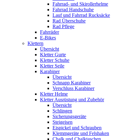
Fahrrad- und Skirollerhelme
Fahrrad Handschuhe
Lauf und Fahrrad Rucksäcke
Rad Überschuhe
Rad Pflege
Fahrräder
E-Bikes
Klettern
Übersicht
Kletter Gurte
Kletter Schuhe
Kletter Seile
Karabiner
Übersicht
Schnapp Karabiner
Verschluss Karabiner
Kletter Helme
Kletter Ausrüstung und Zubehör
Übersicht
Schlingen
Sicherungsgeräte
Steigeisen
Eispickel und Schrauben
Klemmgeräte und Felshaken
Chalk und Chalktaschen