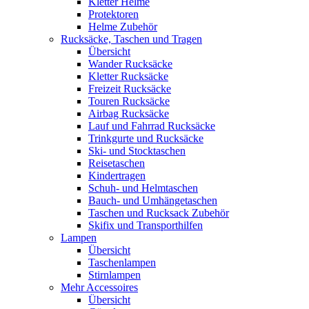
Kletter Helme
Protektoren
Helme Zubehör
Rucksäcke, Taschen und Tragen
Übersicht
Wander Rucksäcke
Kletter Rucksäcke
Freizeit Rucksäcke
Touren Rucksäcke
Airbag Rucksäcke
Lauf und Fahrrad Rucksäcke
Trinkgurte und Rucksäcke
Ski- und Stocktaschen
Reisetaschen
Kindertragen
Schuh- und Helmtaschen
Bauch- und Umhängetaschen
Taschen und Rucksack Zubehör
Skifix und Transporthilfen
Lampen
Übersicht
Taschenlampen
Stirnlampen
Mehr Accessoires
Übersicht