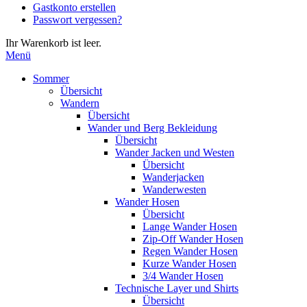
Gastkonto erstellen
Eingabetaste,
Passwort vergessen?
um
zum
Ihr Warenkorb ist leer.
ausgewählten
Menü
Suchergebnis
zu
Sommer
gelangen.
Übersicht
Benutzer
Wandern
von
Übersicht
Touchgeräten
Wander und Berg Bekleidung
können
Übersicht
Touch-
Wander Jacken und Westen
und
Übersicht
Streichgesten
Wanderjacken
verwenden.
Wanderwesten
Wander Hosen
Übersicht
Lange Wander Hosen
Zip-Off Wander Hosen
Regen Wander Hosen
Kurze Wander Hosen
3/4 Wander Hosen
Technische Layer und Shirts
Übersicht