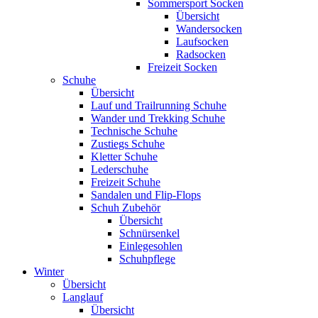
Sommersport Socken
Übersicht
Wandersocken
Laufsocken
Radsocken
Freizeit Socken
Schuhe
Übersicht
Lauf und Trailrunning Schuhe
Wander und Trekking Schuhe
Technische Schuhe
Zustiegs Schuhe
Kletter Schuhe
Lederschuhe
Freizeit Schuhe
Sandalen und Flip-Flops
Schuh Zubehör
Übersicht
Schnürsenkel
Einlegesohlen
Schuhpflege
Winter
Übersicht
Langlauf
Übersicht