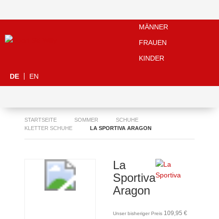
MÄNNER
FRAUEN
KINDER
DE
EN
STARTSEITE
SOMMER
SCHUHE
KLETTER SCHUHE
LA SPORTIVA ARAGON
La
Sportiva
Aragon
109,95 €
Unser bisheriger Preis