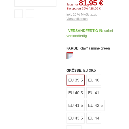
81,95 €
Jetzt nur
Sie sparen 25% / 28,00 €
inkl. 20 % MwSt. zzgl.
Versandkosten
VERSANDFERTIG IN:
sofort
versandfertig
FARBE:
clay/jasmine green
GRÖSSE:
EU 39,5
EU 39,5
EU 40
EU 40,5
EU 41
EU 41,5
EU 42,5
EU 43,5
EU 44