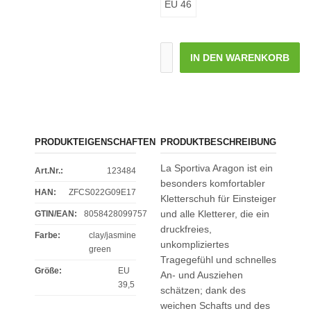
EU 46
IN DEN WARENKORB
PRODUKTEIGENSCHAFTEN
PRODUKTBESCHREIBUNG
La Sportiva Aragon ist ein
Art.Nr.:
123484
besonders komfortabler
HAN:
ZFCS022G09E17
Kletterschuh für Einsteiger
und alle Kletterer, die ein
GTIN/EAN:
8058428099757
druckfreies,
Farbe
:
clay/jasmine
unkompliziertes
green
Tragegefühl und schnelles
Größe
:
EU
An- und Ausziehen
39,5
schätzen; dank des
weichen Schafts und des