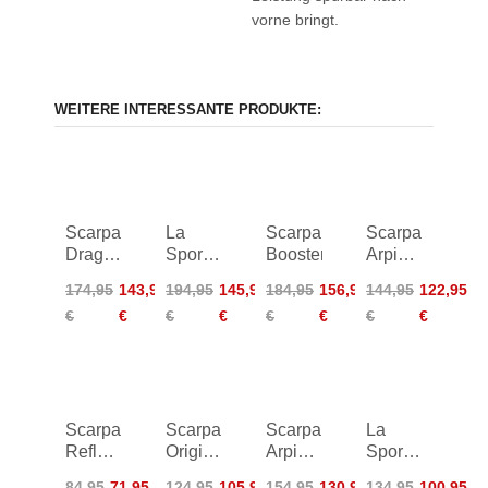
vorne bringt.
WEITERE INTERESSANTE PRODUKTE:
Scarpa
La
Scarpa
Scarpa
Drago
Sportiva
Booster
Arpia
LV
Ondra
V LV
174,95
143,95
194,95
145,95
184,95
156,95
144,95
122,95
Comp
€
€
€
€
€
€
€
€
Scarpa
Scarpa
Scarpa
La
Reflex
Origin
Arpia
Sportiva
Kid
VS LV
V
Mythos
84,95
71,95
124,95
105,95
154,95
130,95
134,95
100,95