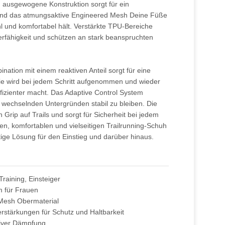
d ausgewogene Konstruktion sorgt für ein
nd das atmungsaktive Engineered Mesh Deine Füße
l und komfortabel hält. Verstärkte TPU-Bereiche
erfähigkeit und schützen an stark beanspruchten
ation mit einem reaktiven Anteil sorgt für eine
 wird bei jedem Schritt aufgenommen und wieder
izienter macht. Das Adaptive Control System
f wechselnden Untergründen stabil zu bleiben. Die
 Grip auf Trails und sorgt für Sicherheit bei jedem
ten, komfortablen und vielseitigen Trailrunning-Schuh
htige Lösung für den Einstieg und darüber hinaus.
Training, Einsteiger
m für Frauen
Mesh Obermaterial
rstärkungen für Schutz und Haltbarkeit
tiver Dämpfung