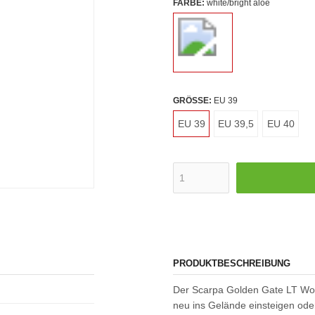
FARBE:
white/bright aloe
GRÖSSE:
EU 39
EU 39
EU 39,5
EU 40
PRODUKTBESCHREIBUNG
Der Scarpa Golden Gate LT Women
neu ins Gelände einsteigen oder 