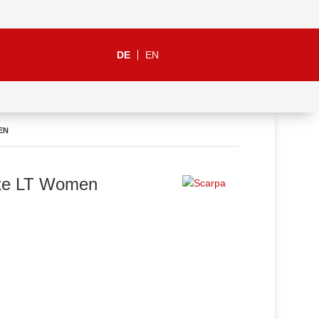
DE
EN
EN
te LT Women