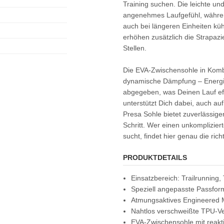
Training suchen. Die leichte un
angenehmes Laufgefühl, währe
auch bei längeren Einheiten küh
erhöhen zusätzlich die Strapazi
Stellen.
Die EVA-Zwischensohle in Kombin
dynamische Dämpfung – Energie
abgegeben, was Deinen Lauf eff
unterstützt Dich dabei, auch au
Presa Sohle bietet zuverlässigen
Schritt. Wer einen unkomplizier
sucht, findet hier genau die ric
PRODUKTDETAILS
Einsatzbereich: Trailrunning, 
Speziell angepasste Passfor
Atmungsaktives Engineered 
Nahtlos verschweißte TPU-Ve
EVA-Zwischensohle mit reak