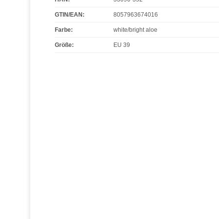
GTIN/EAN:
8057963674016
Farbe
:
white/bright aloe
Größe
:
EU 39