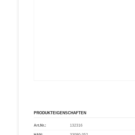
PRODUKTEIGENSCHAFTEN
Art.Nr.:
132316
HAN:
33090-352