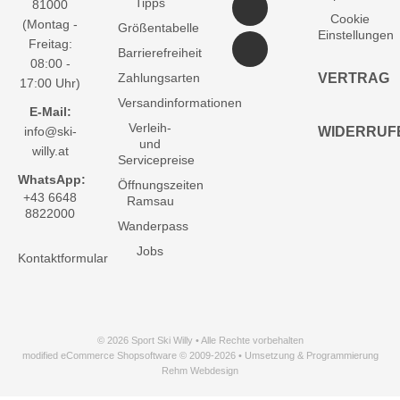
Tipps
81000
Cookie
(Montag -
Größentabelle
Einstellungen
Freitag:
Barrierefreiheit
08:00 -
Zahlungsarten
VERTRAG
17:00 Uhr)
Versandinformationen
E-Mail:
Verleih-
info@ski-
WIDERRUF
und
willy.at
Servicepreise
WhatsApp:
Öffnungszeiten
+43 6648
Ramsau
8822000
Wanderpass
Jobs
Kontaktformular
© 2026 Sport Ski Willy • Alle Rechte vorbehalten
modified eCommerce Shopsoftware © 2009-2026 • Umsetzung & Programmierung
Rehm Webdesign