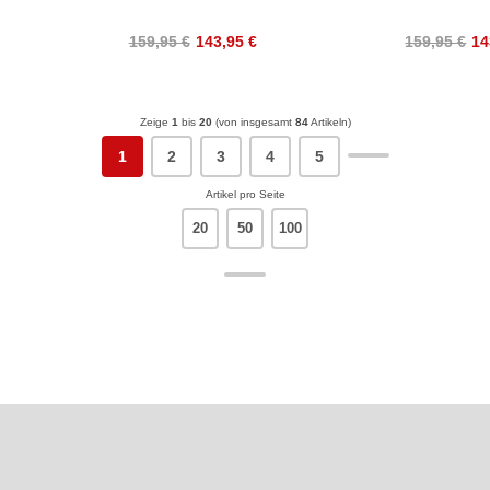
159,95 €
143,95 €
159,95 €
14
Zeige
1
bis
20
(von insgesamt
84
Artikeln)
1
2
3
4
5
Artikel pro Seite
20
50
100