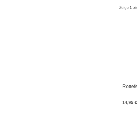
Zeige
1
bi
Rottef
14,95 €