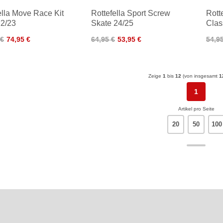
ella Move Race Kit
Rottefella Sport Screw
Rott
2/23
Skate 24/25
Clas
 €
74,95 €
64,95 €
53,95 €
54,9
Zeige
1
bis
12
(von insgesamt
1
1
Artikel pro Seite
20
50
100