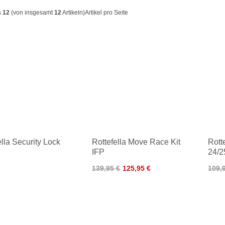
s
12
(von insgesamt
12
Artikeln)
Artikel pro Seite
ella Security Lock
Rottefella Move Race Kit
Rott
IFP
24/2
139,95 €
125,95 €
109,