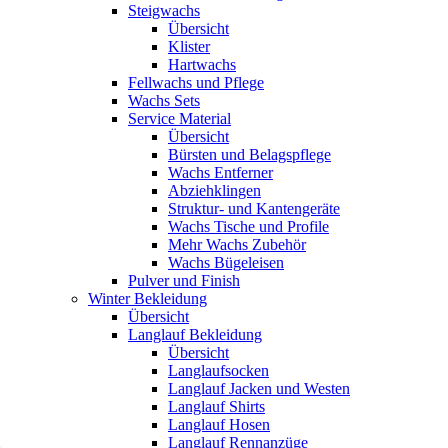
Steigwachs
Übersicht
Klister
Hartwachs
Fellwachs und Pflege
Wachs Sets
Service Material
Übersicht
Bürsten und Belagspflege
Wachs Entferner
Abziehklingen
Struktur- und Kantengeräte
Wachs Tische und Profile
Mehr Wachs Zubehör
Wachs Bügeleisen
Pulver und Finish
Winter Bekleidung
Übersicht
Langlauf Bekleidung
Übersicht
Langlaufsocken
Langlauf Jacken und Westen
Langlauf Shirts
Langlauf Hosen
Langlauf Rennanzüge