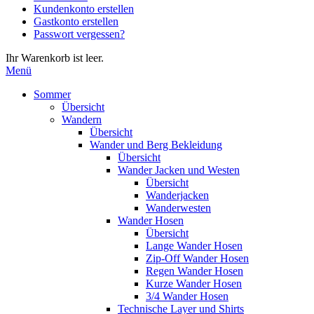
Kundenkonto erstellen
die
Gastkonto erstellen
Eingabetaste,
Passwort vergessen?
um
zum
Ihr Warenkorb ist leer.
ausgewählten
Menü
Suchergebnis
zu
Sommer
gelangen.
Übersicht
Benutzer
Wandern
von
Übersicht
Touchgeräten
Wander und Berg Bekleidung
können
Übersicht
Touch-
Wander Jacken und Westen
und
Übersicht
Streichgesten
Wanderjacken
verwenden.
Wanderwesten
Wander Hosen
Übersicht
Lange Wander Hosen
Zip-Off Wander Hosen
Regen Wander Hosen
Kurze Wander Hosen
3/4 Wander Hosen
Technische Layer und Shirts