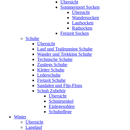
Übersicht
Sommersport Socken
Übersicht
Wandersocken
Laufsocken
Radsocken
Freizeit Socken
Schuhe
Übersicht
Lauf und Trailrunning Schuhe
Wander und Trekking Schuhe
Technische Schuhe
Zustiegs Schuhe
Kletter Schuhe
Lederschuhe
Freizeit Schuhe
Sandalen und Flip-Flops
Schuh Zubehör
Übersicht
Schnürsenkel
Einlegesohlen
Schuhpflege
Winter
Übersicht
Langlauf