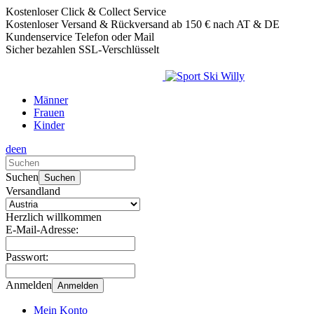
Kostenloser Click & Collect Service
Kostenloser Versand & Rückversand ab 150 € nach AT & DE
Kundenservice Telefon oder Mail
Sicher bezahlen SSL-Verschlüsselt
Männer
Frauen
Kinder
de
en
Verwende
die
Suchen
Suchen
Pfeile
Versandland
nach
oben
Herzlich willkommen
und
E-Mail-Adresse:
unten,
um
Passwort:
das
verfügbare
Anmelden
Anmelden
Ergebnis
auszuwählen.
Mein Konto
Drücke