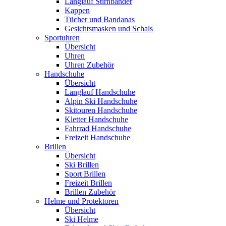
Langlauf Stirnbänder
Kappen
Tücher und Bandanas
Gesichtsmasken und Schals
Sportuhren
Übersicht
Uhren
Uhren Zubehör
Handschuhe
Übersicht
Langlauf Handschuhe
Alpin Ski Handschuhe
Skitouren Handschuhe
Kletter Handschuhe
Fahrrad Handschuhe
Freizeit Handschuhe
Brillen
Übersicht
Ski Brillen
Sport Brillen
Freizeit Brillen
Brillen Zubehör
Helme und Protektoren
Übersicht
Ski Helme