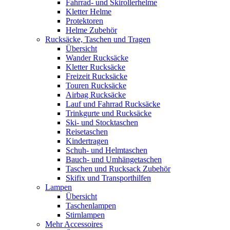
Fahrrad- und Skirollerhelme
Kletter Helme
Protektoren
Helme Zubehör
Rucksäcke, Taschen und Tragen
Übersicht
Wander Rucksäcke
Kletter Rucksäcke
Freizeit Rucksäcke
Touren Rucksäcke
Airbag Rucksäcke
Lauf und Fahrrad Rucksäcke
Trinkgurte und Rucksäcke
Ski- und Stocktaschen
Reisetaschen
Kindertragen
Schuh- und Helmtaschen
Bauch- und Umhängetaschen
Taschen und Rucksack Zubehör
Skifix und Transporthilfen
Lampen
Übersicht
Taschenlampen
Stirnlampen
Mehr Accessoires