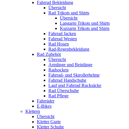
Fahrrad Bekleidung
Übersicht
Rad Trikots und Shirts
Übersicht
Langarm Trikots und Shirts
Kurzarm Trikots und Shirts
Fahrrad Jacken
Fahrrad Westen
Rad Hosen
Rad-Regenbekleidung
Rad Zubehör
Übersicht
Armlinge und Beinlinge
Radsocken
Fahrrad- und Skirollerhelme
Fahrrad Handschuhe
Lauf und Fahrrad Rucksäcke
Rad Überschuhe
Rad Pflege
Fahrräder
E-Bikes
Klettern
Übersicht
Kletter Gurte
Kletter Schuhe