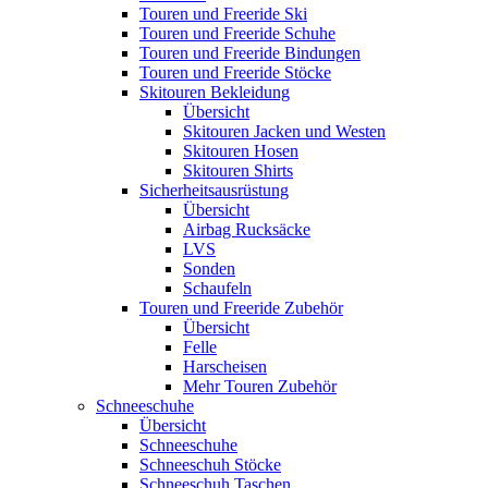
Touren und Freeride Ski
Touren und Freeride Schuhe
Touren und Freeride Bindungen
Touren und Freeride Stöcke
Skitouren Bekleidung
Übersicht
Skitouren Jacken und Westen
Skitouren Hosen
Skitouren Shirts
Sicherheitsausrüstung
Übersicht
Airbag Rucksäcke
LVS
Sonden
Schaufeln
Touren und Freeride Zubehör
Übersicht
Felle
Harscheisen
Mehr Touren Zubehör
Schneeschuhe
Übersicht
Schneeschuhe
Schneeschuh Stöcke
Schneeschuh Taschen