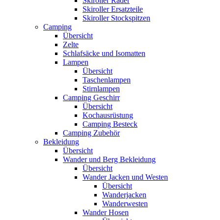
Skiroller Räder
Skiroller Ersatzteile
Skiroller Stockspitzen
Camping
Übersicht
Zelte
Schlafsäcke und Isomatten
Lampen
Übersicht
Taschenlampen
Stirnlampen
Camping Geschirr
Übersicht
Kochausrüstung
Camping Besteck
Camping Zubehör
Bekleidung
Übersicht
Wander und Berg Bekleidung
Übersicht
Wander Jacken und Westen
Übersicht
Wanderjacken
Wanderwesten
Wander Hosen