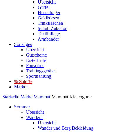
Übersicht
Gürtel
Hosenträger
Geldbörsen
Trinkflaschen
Schuh Zubehör
Textilpflege
Armbänder
Sonstiges
Übersicht
Gutscheine
Erste Hilfe
Funsports
Trainingsgeräte
Sportnahrung
% Sale %
Marken
Startseite
Marke
Mammut
Mammut Klettergurte
Sommer
Übersicht
Wandern
Übersicht
Wander und Berg Bekleidung