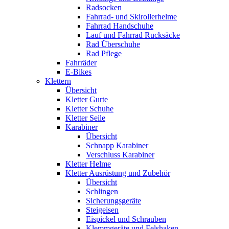
Radsocken
Fahrrad- und Skirollerhelme
Fahrrad Handschuhe
Lauf und Fahrrad Rucksäcke
Rad Überschuhe
Rad Pflege
Fahrräder
E-Bikes
Klettern
Übersicht
Kletter Gurte
Kletter Schuhe
Kletter Seile
Karabiner
Übersicht
Schnapp Karabiner
Verschluss Karabiner
Kletter Helme
Kletter Ausrüstung und Zubehör
Übersicht
Schlingen
Sicherungsgeräte
Steigeisen
Eispickel und Schrauben
Klemmgeräte und Felshaken