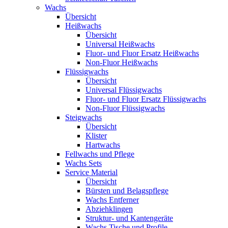
Wachs
Übersicht
Heißwachs
Übersicht
Universal Heißwachs
Fluor- und Fluor Ersatz Heißwachs
Non-Fluor Heißwachs
Flüssigwachs
Übersicht
Universal Flüssigwachs
Fluor- und Fluor Ersatz Flüssigwachs
Non-Fluor Flüssigwachs
Steigwachs
Übersicht
Klister
Hartwachs
Fellwachs und Pflege
Wachs Sets
Service Material
Übersicht
Bürsten und Belagspflege
Wachs Entferner
Abziehklingen
Struktur- und Kantengeräte
Wachs Tische und Profile