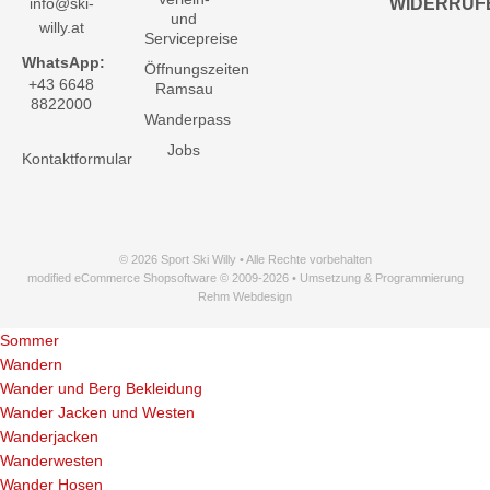
info@ski-
WIDERRUF
und
willy.at
Servicepreise
WhatsApp:
Öffnungszeiten
+43 6648
Ramsau
8822000
Wanderpass
Jobs
Kontaktformular
© 2026 Sport Ski Willy • Alle Rechte vorbehalten
modified eCommerce Shopsoftware © 2009-2026 • Umsetzung & Programmierung
Rehm Webdesign
Sommer
Wandern
Wander und Berg Bekleidung
Wander Jacken und Westen
Wanderjacken
Wanderwesten
Wander Hosen