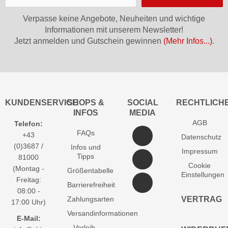
Verpasse keine Angebote, Neuheiten und wichtige
Informationen mit unserem Newsletter!
Jetzt anmelden und Gutschein gewinnen
(Mehr Infos...)
.
KUNDENSERVICE
SHOPS &
SOCIAL
RECHTLICH
INFOS
MEDIA
AGB
Telefon:
FAQs
+43
Datenschutz
(0)3687 /
Infos und
Impressum
Tipps
81000
Cookie
(Montag -
Größentabelle
Einstellungen
Freitag:
Barrierefreiheit
08:00 -
Zahlungsarten
VERTRAG
17:00 Uhr)
Versandinformationen
E-Mail:
Verleih-