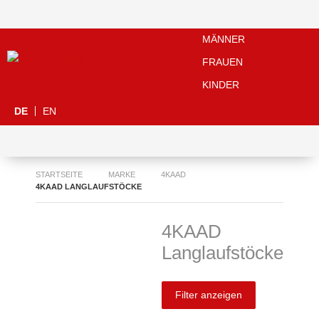
MÄNNER
FRAUEN
KINDER
DE
EN
STARTSEITE
MARKE
4KAAD
4KAAD LANGLAUFSTÖCKE
4KAAD
Langlaufstöcke
Filter anzeigen