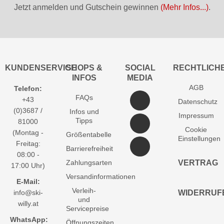
Jetzt anmelden und Gutschein gewinnen
(Mehr Infos...)
.
KUNDENSERVICE
SHOPS &
SOCIAL
RECHTLICH
INFOS
MEDIA
AGB
Telefon:
FAQs
+43
Datenschutz
(0)3687 /
Infos und
Impressum
Tipps
81000
Cookie
(Montag -
Größentabelle
Einstellungen
Freitag:
Barrierefreiheit
08:00 -
Zahlungsarten
VERTRAG
17:00 Uhr)
Versandinformationen
E-Mail:
Verleih-
info@ski-
WIDERRUF
und
willy.at
Servicepreise
WhatsApp:
Öffnungszeiten