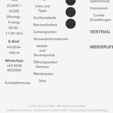
+43
Datenschutz
(0)3687 /
Infos und
Impressum
Tipps
81000
Cookie
(Montag -
Größentabelle
Einstellungen
Freitag:
Barrierefreiheit
08:00 -
Zahlungsarten
VERTRAG
17:00 Uhr)
Versandinformationen
E-Mail:
Verleih-
info@ski-
WIDERRUF
und
willy.at
Servicepreise
WhatsApp:
Öffnungszeiten
+43 6648
Ramsau
8822000
Wanderpass
Jobs
Kontaktformular
© 2026 Sport Ski Willy • Alle Rechte vorbehalten
modified eCommerce Shopsoftware © 2009-2026 • Umsetzung & Programmierung