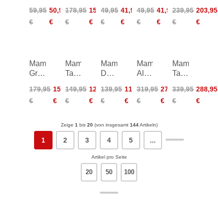
Kids
Light
FL
FL
Light
59,95
50,95
179,95
152,95
49,95
41,95
49,95
41,95
239,95
203,95
2.0
HS
T-
T-
HS
€
€
€
€
€
€
€
€
€
€
Harness
Hooded
Shirt
Shirt
Hooded
Jacket
Men
Women
Jacket
W
Mammut
Mammut
Mammut
Mammut
Mammut
Granite
Taiss
Ducan
Alto
Taiss
SO
ML
Pants
Guide
Light
179,95
152,95
149,95
126,95
139,95
118,95
319,95
271,95
339,95
288,95
Hooded
Hooded
Women
HS
HS
€
€
€
€
€
€
€
€
€
€
Jacket
Jacket
Hooded
Hooded
W
Women
Jacket
Jacket
Zeige
1
bis
20
(von insgesamt
144
Artikeln)
1
2
3
4
5
...
Artikel pro Seite
20
50
100