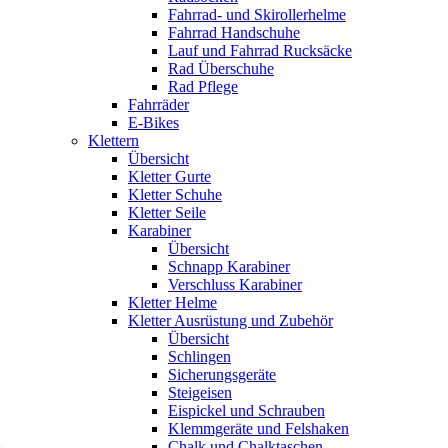
Fahrrad- und Skirollerhelme
Fahrrad Handschuhe
Lauf und Fahrrad Rucksäcke
Rad Überschuhe
Rad Pflege
Fahrräder
E-Bikes
Klettern
Übersicht
Kletter Gurte
Kletter Schuhe
Kletter Seile
Karabiner
Übersicht
Schnapp Karabiner
Verschluss Karabiner
Kletter Helme
Kletter Ausrüstung und Zubehör
Übersicht
Schlingen
Sicherungsgeräte
Steigeisen
Eispickel und Schrauben
Klemmgeräte und Felshaken
Chalk und Chalktaschen