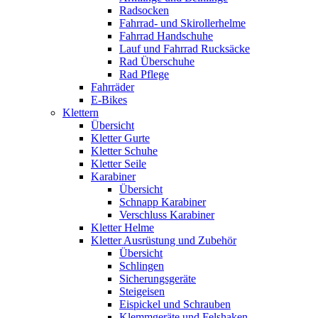
Radsocken
Fahrrad- und Skirollerhelme
Fahrrad Handschuhe
Lauf und Fahrrad Rucksäcke
Rad Überschuhe
Rad Pflege
Fahrräder
E-Bikes
Klettern
Übersicht
Kletter Gurte
Kletter Schuhe
Kletter Seile
Karabiner
Übersicht
Schnapp Karabiner
Verschluss Karabiner
Kletter Helme
Kletter Ausrüstung und Zubehör
Übersicht
Schlingen
Sicherungsgeräte
Steigeisen
Eispickel und Schrauben
Klemmgeräte und Felshaken