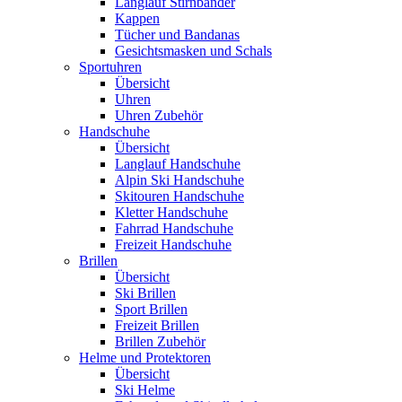
Langlauf Stirnbänder
Kappen
Tücher und Bandanas
Gesichtsmasken und Schals
Sportuhren
Übersicht
Uhren
Uhren Zubehör
Handschuhe
Übersicht
Langlauf Handschuhe
Alpin Ski Handschuhe
Skitouren Handschuhe
Kletter Handschuhe
Fahrrad Handschuhe
Freizeit Handschuhe
Brillen
Übersicht
Ski Brillen
Sport Brillen
Freizeit Brillen
Brillen Zubehör
Helme und Protektoren
Übersicht
Ski Helme