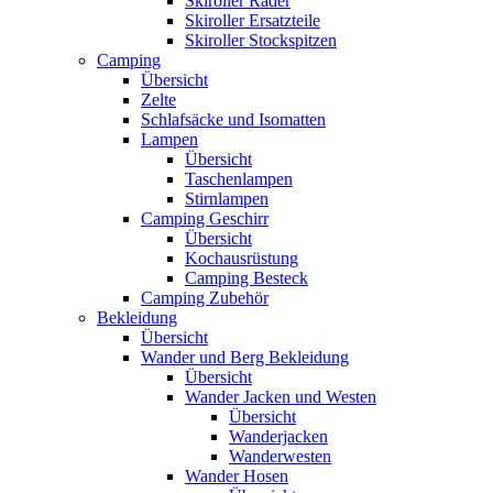
Skiroller Räder
Skiroller Ersatzteile
Skiroller Stockspitzen
Camping
Übersicht
Zelte
Schlafsäcke und Isomatten
Lampen
Übersicht
Taschenlampen
Stirnlampen
Camping Geschirr
Übersicht
Kochausrüstung
Camping Besteck
Camping Zubehör
Bekleidung
Übersicht
Wander und Berg Bekleidung
Übersicht
Wander Jacken und Westen
Übersicht
Wanderjacken
Wanderwesten
Wander Hosen