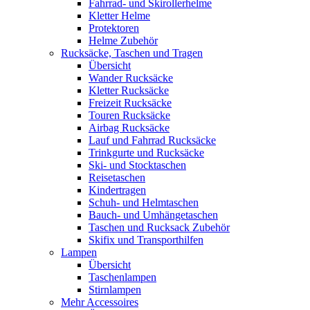
Fahrrad- und Skirollerhelme
Kletter Helme
Protektoren
Helme Zubehör
Rucksäcke, Taschen und Tragen
Übersicht
Wander Rucksäcke
Kletter Rucksäcke
Freizeit Rucksäcke
Touren Rucksäcke
Airbag Rucksäcke
Lauf und Fahrrad Rucksäcke
Trinkgurte und Rucksäcke
Ski- und Stocktaschen
Reisetaschen
Kindertragen
Schuh- und Helmtaschen
Bauch- und Umhängetaschen
Taschen und Rucksack Zubehör
Skifix und Transporthilfen
Lampen
Übersicht
Taschenlampen
Stirnlampen
Mehr Accessoires