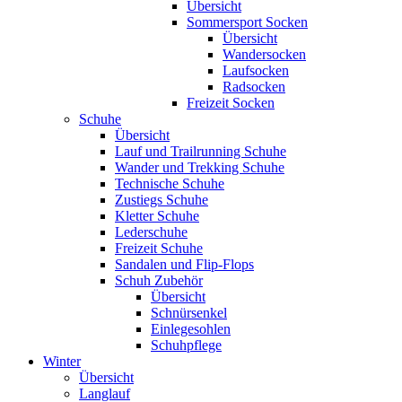
Übersicht
Sommersport Socken
Übersicht
Wandersocken
Laufsocken
Radsocken
Freizeit Socken
Schuhe
Übersicht
Lauf und Trailrunning Schuhe
Wander und Trekking Schuhe
Technische Schuhe
Zustiegs Schuhe
Kletter Schuhe
Lederschuhe
Freizeit Schuhe
Sandalen und Flip-Flops
Schuh Zubehör
Übersicht
Schnürsenkel
Einlegesohlen
Schuhpflege
Winter
Übersicht
Langlauf