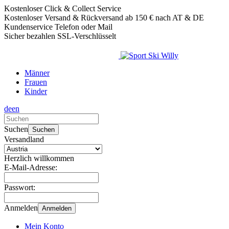
Kostenloser Click & Collect Service
Kostenloser Versand & Rückversand ab 150 € nach AT & DE
Kundenservice Telefon oder Mail
Sicher bezahlen SSL-Verschlüsselt
Männer
Frauen
Kinder
de
en
Verwende
die
Suchen
Suchen
Pfeile
Versandland
nach
oben
Herzlich willkommen
und
E-Mail-Adresse:
unten,
um
Passwort:
das
verfügbare
Anmelden
Anmelden
Ergebnis
auszuwählen.
Mein Konto
Drücke