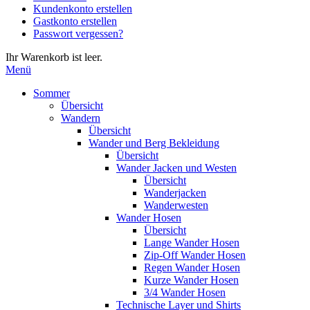
Kundenkonto erstellen
die
Gastkonto erstellen
Eingabetaste,
Passwort vergessen?
um
zum
Ihr Warenkorb ist leer.
ausgewählten
Menü
Suchergebnis
zu
Sommer
gelangen.
Übersicht
Benutzer
Wandern
von
Übersicht
Touchgeräten
Wander und Berg Bekleidung
können
Übersicht
Touch-
Wander Jacken und Westen
und
Übersicht
Streichgesten
Wanderjacken
verwenden.
Wanderwesten
Wander Hosen
Übersicht
Lange Wander Hosen
Zip-Off Wander Hosen
Regen Wander Hosen
Kurze Wander Hosen
3/4 Wander Hosen
Technische Layer und Shirts