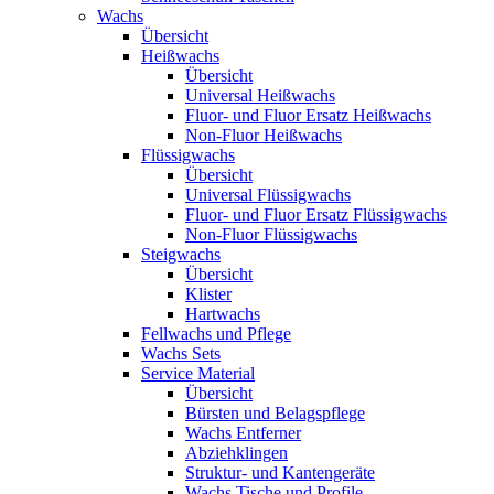
Wachs
Übersicht
Heißwachs
Übersicht
Universal Heißwachs
Fluor- und Fluor Ersatz Heißwachs
Non-Fluor Heißwachs
Flüssigwachs
Übersicht
Universal Flüssigwachs
Fluor- und Fluor Ersatz Flüssigwachs
Non-Fluor Flüssigwachs
Steigwachs
Übersicht
Klister
Hartwachs
Fellwachs und Pflege
Wachs Sets
Service Material
Übersicht
Bürsten und Belagspflege
Wachs Entferner
Abziehklingen
Struktur- und Kantengeräte
Wachs Tische und Profile