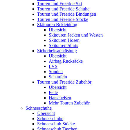
Touren und Freeride Ski
Touren und Freeride Schuhe
Touren und Freeride Bindungen
Touren und Freeride Stöcke
Skitouren Bekleidung
Übersicht
Skitouren Jacken und Westen
Skitouren Hosen
Skitouren Shirts
Sicherheitsausrüstung
Übersicht
Airbag Rucksäcke
LVS
Sonden
Schaufeln
Touren und Freeride Zubehör
Übersicht
Felle
Harscheisen
Mehr Touren Zubehör
Schneeschuhe
Übersicht
Schneeschuhe
Schneeschuh Stöcke
Schneeschuh Taschen