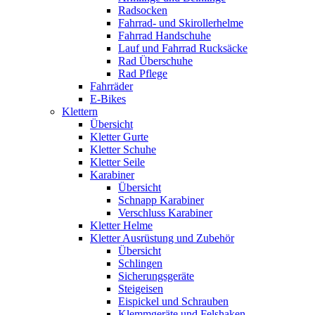
Radsocken
Fahrrad- und Skirollerhelme
Fahrrad Handschuhe
Lauf und Fahrrad Rucksäcke
Rad Überschuhe
Rad Pflege
Fahrräder
E-Bikes
Klettern
Übersicht
Kletter Gurte
Kletter Schuhe
Kletter Seile
Karabiner
Übersicht
Schnapp Karabiner
Verschluss Karabiner
Kletter Helme
Kletter Ausrüstung und Zubehör
Übersicht
Schlingen
Sicherungsgeräte
Steigeisen
Eispickel und Schrauben
Klemmgeräte und Felshaken