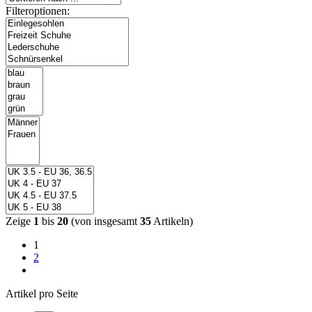
Filteroptionen:
Zeige
1
bis
20
(von insgesamt
35
Artikeln)
1
2
Artikel pro Seite