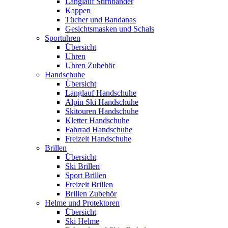
Langlauf Stirnbänder
Kappen
Tücher und Bandanas
Gesichtsmasken und Schals
Sportuhren
Übersicht
Uhren
Uhren Zubehör
Handschuhe
Übersicht
Langlauf Handschuhe
Alpin Ski Handschuhe
Skitouren Handschuhe
Kletter Handschuhe
Fahrrad Handschuhe
Freizeit Handschuhe
Brillen
Übersicht
Ski Brillen
Sport Brillen
Freizeit Brillen
Brillen Zubehör
Helme und Protektoren
Übersicht
Ski Helme