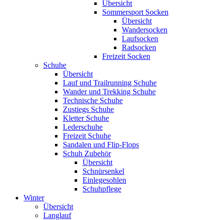
Übersicht
Sommersport Socken
Übersicht
Wandersocken
Laufsocken
Radsocken
Freizeit Socken
Schuhe
Übersicht
Lauf und Trailrunning Schuhe
Wander und Trekking Schuhe
Technische Schuhe
Zustiegs Schuhe
Kletter Schuhe
Lederschuhe
Freizeit Schuhe
Sandalen und Flip-Flops
Schuh Zubehör
Übersicht
Schnürsenkel
Einlegesohlen
Schuhpflege
Winter
Übersicht
Langlauf