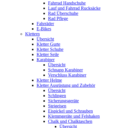
Fahrrad Handschuhe
Lauf und Fahrrad Rucksäcke
Rad Überschuhe
Rad Pflege
Fahrräder
E-Bikes
Klettern
Übersicht
Kletter Gurte
Kletter Schuhe
Kletter Seile
Karabiner
Übersicht
Schnapp Karabiner
Verschluss Karabiner
Kletter Helme
Kletter Ausrüstung und Zubehör
Übersicht
Schlingen
Sicherungsgeräte
Steigeisen
Eispickel und Schrauben
Klemmgeräte und Felshaken
Chalk und Chalktaschen
Übersicht