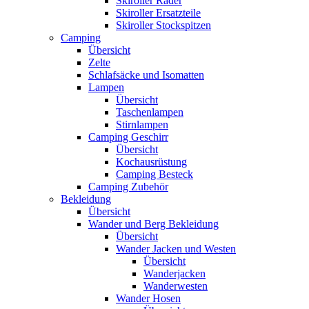
Skiroller Räder
Skiroller Ersatzteile
Skiroller Stockspitzen
Camping
Übersicht
Zelte
Schlafsäcke und Isomatten
Lampen
Übersicht
Taschenlampen
Stirnlampen
Camping Geschirr
Übersicht
Kochausrüstung
Camping Besteck
Camping Zubehör
Bekleidung
Übersicht
Wander und Berg Bekleidung
Übersicht
Wander Jacken und Westen
Übersicht
Wanderjacken
Wanderwesten
Wander Hosen