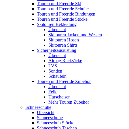
Touren und Freeride Ski
Touren und Freeride Schuhe
Touren und Freeride Bindungen
Touren und Freeride Stöcke
Skitouren Bekleidung
Übersicht
Skitouren Jacken und Westen
Skitouren Hosen
Skitouren Shirts
Sicherheitsausrüstung
Übersicht
Airbag Rucksäcke
LVS
Sonden
Schaufeln
Touren und Freeride Zubehör
Übersicht
Felle
Harscheisen
Mehr Touren Zubehör
Schneeschuhe
Übersicht
Schneeschuhe
Schneeschuh Stöcke
Schneeschuh Taschen