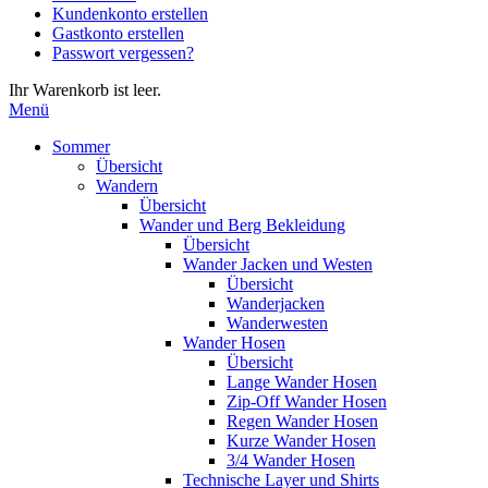
Kundenkonto erstellen
die
Gastkonto erstellen
Eingabetaste,
Passwort vergessen?
um
zum
Ihr Warenkorb ist leer.
ausgewählten
Menü
Suchergebnis
zu
Sommer
gelangen.
Übersicht
Benutzer
Wandern
von
Übersicht
Touchgeräten
Wander und Berg Bekleidung
können
Übersicht
Touch-
Wander Jacken und Westen
und
Übersicht
Streichgesten
Wanderjacken
verwenden.
Wanderwesten
Wander Hosen
Übersicht
Lange Wander Hosen
Zip-Off Wander Hosen
Regen Wander Hosen
Kurze Wander Hosen
3/4 Wander Hosen
Technische Layer und Shirts