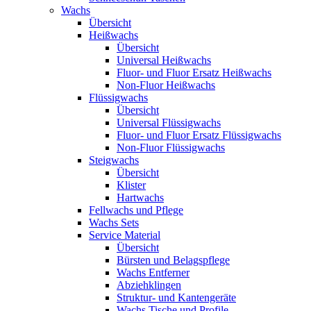
Wachs
Übersicht
Heißwachs
Übersicht
Universal Heißwachs
Fluor- und Fluor Ersatz Heißwachs
Non-Fluor Heißwachs
Flüssigwachs
Übersicht
Universal Flüssigwachs
Fluor- und Fluor Ersatz Flüssigwachs
Non-Fluor Flüssigwachs
Steigwachs
Übersicht
Klister
Hartwachs
Fellwachs und Pflege
Wachs Sets
Service Material
Übersicht
Bürsten und Belagspflege
Wachs Entferner
Abziehklingen
Struktur- und Kantengeräte
Wachs Tische und Profile