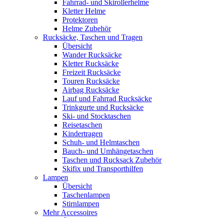
Fahrrad- und Skirollerhelme
Kletter Helme
Protektoren
Helme Zubehör
Rucksäcke, Taschen und Tragen
Übersicht
Wander Rucksäcke
Kletter Rucksäcke
Freizeit Rucksäcke
Touren Rucksäcke
Airbag Rucksäcke
Lauf und Fahrrad Rucksäcke
Trinkgurte und Rucksäcke
Ski- und Stocktaschen
Reisetaschen
Kindertragen
Schuh- und Helmtaschen
Bauch- und Umhängetaschen
Taschen und Rucksack Zubehör
Skifix und Transporthilfen
Lampen
Übersicht
Taschenlampen
Stirnlampen
Mehr Accessoires