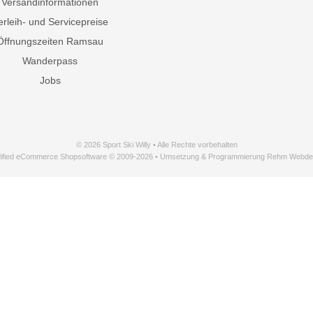
Versandinformationen
erleih- und Servicepreise
Öffnungszeiten Ramsau
Wanderpass
Jobs
© 2026 Sport Ski Willy • Alle Rechte vorbehalten
ified eCommerce Shopsoftware © 2009-2026 • Umsetzung & Programmierung Rehm Webde