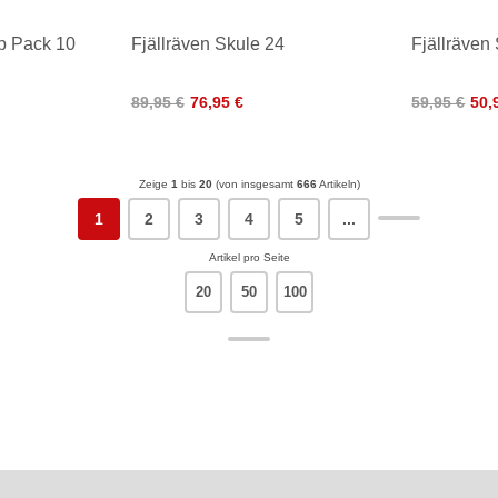
ip Pack 10
Fjällräven Skule 24
Fjällräven
89,95 €
76,95 €
59,95 €
50,
Zeige
1
bis
20
(von insgesamt
666
Artikeln)
1
2
3
4
5
...
Artikel pro Seite
20
50
100