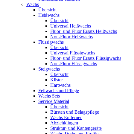
Wachs
Übersicht
Heißwachs
Übersicht
Universal Heißwachs
Fluor- und Fluor Ersatz Heißwachs
Non-Fluor Heißwachs
Flüssigwachs
Übersicht
Universal Flüssigwachs
Fluor- und Fluor Ersatz Flüssigwachs
Non-Fluor Flüssigwachs
Steigwachs
Übersicht
Klister
Hartwachs
Fellwachs und Pflege
Wachs Sets
Service Material
Übersicht
Bürsten und Belagspflege
Wachs Entferner
Abziehklingen
Struktur- und Kantengeräte
Wachs Tische und Profile