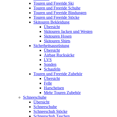
Touren und Freeride Ski
Touren und Freeride Schuhe
Touren und Freeride Bindungen
Touren und Freeride Stöcke
Skitouren Bekleidung
Übersicht
Skitouren Jacken und Westen
Skitouren Hosen
Skitouren Shirts
Sicherheitsausrüstung
Übersicht
Airbag Rucksäcke
LVS
Sonden
Schaufeln
Touren und Freeride Zubehör
Übersicht
Felle
Harscheisen
Mehr Touren Zubehör
Schneeschuhe
Übersicht
Schneeschuhe
Schneeschuh Stöcke
Schneeschuh Taschen