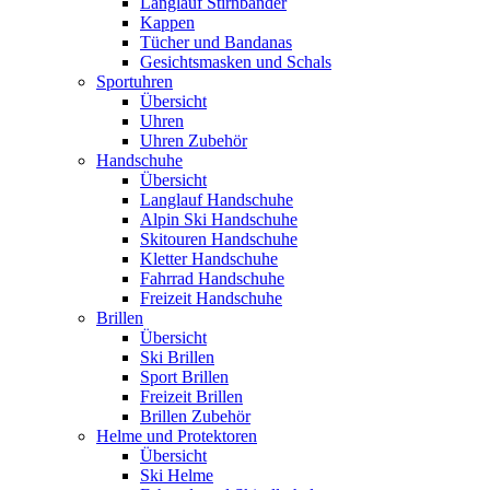
Langlauf Stirnbänder
Kappen
Tücher und Bandanas
Gesichtsmasken und Schals
Sportuhren
Übersicht
Uhren
Uhren Zubehör
Handschuhe
Übersicht
Langlauf Handschuhe
Alpin Ski Handschuhe
Skitouren Handschuhe
Kletter Handschuhe
Fahrrad Handschuhe
Freizeit Handschuhe
Brillen
Übersicht
Ski Brillen
Sport Brillen
Freizeit Brillen
Brillen Zubehör
Helme und Protektoren
Übersicht
Ski Helme