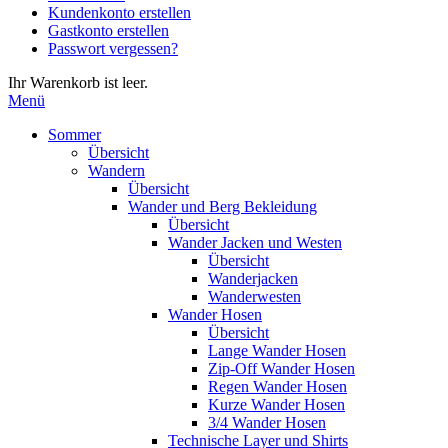
Kundenkonto erstellen
die
Gastkonto erstellen
Eingabetaste,
Passwort vergessen?
um
zum
Ihr Warenkorb ist leer.
ausgewählten
Menü
Suchergebnis
zu
Sommer
gelangen.
Übersicht
Benutzer
Wandern
von
Übersicht
Touchgeräten
Wander und Berg Bekleidung
können
Übersicht
Touch-
Wander Jacken und Westen
und
Übersicht
Streichgesten
Wanderjacken
verwenden.
Wanderwesten
Wander Hosen
Übersicht
Lange Wander Hosen
Zip-Off Wander Hosen
Regen Wander Hosen
Kurze Wander Hosen
3/4 Wander Hosen
Technische Layer und Shirts