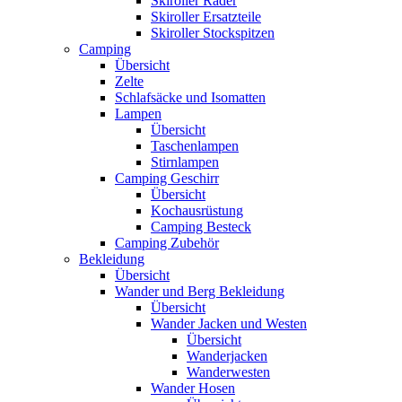
Skiroller Räder
Skiroller Ersatzteile
Skiroller Stockspitzen
Camping
Übersicht
Zelte
Schlafsäcke und Isomatten
Lampen
Übersicht
Taschenlampen
Stirnlampen
Camping Geschirr
Übersicht
Kochausrüstung
Camping Besteck
Camping Zubehör
Bekleidung
Übersicht
Wander und Berg Bekleidung
Übersicht
Wander Jacken und Westen
Übersicht
Wanderjacken
Wanderwesten
Wander Hosen