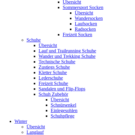
Übersicht
Sommersport Socken
Übersicht
Wandersocken
Laufsocken
Radsocken
Freizeit Socken
Schuhe
Übersicht
Lauf und Trailrunning Schuhe
Wander und Trekking Schuhe
Technische Schuhe
Zustiegs Schuhe
Kletter Schuhe
Lederschuhe
Freizeit Schuhe
Sandalen und Flip-Flops
Schuh Zubehör
Übersicht
Schnürsenkel
Einlegesohlen
Schuhpflege
Winter
Übersicht
Langlauf