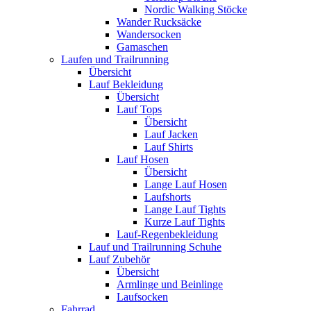
Nordic Walking Stöcke
Wander Rucksäcke
Wandersocken
Gamaschen
Laufen und Trailrunning
Übersicht
Lauf Bekleidung
Übersicht
Lauf Tops
Übersicht
Lauf Jacken
Lauf Shirts
Lauf Hosen
Übersicht
Lange Lauf Hosen
Laufshorts
Lange Lauf Tights
Kurze Lauf Tights
Lauf-Regenbekleidung
Lauf und Trailrunning Schuhe
Lauf Zubehör
Übersicht
Armlinge und Beinlinge
Laufsocken
Fahrrad