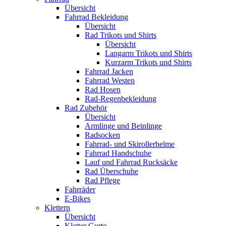
Übersicht
Fahrrad Bekleidung
Übersicht
Rad Trikots und Shirts
Übersicht
Langarm Trikots und Shirts
Kurzarm Trikots und Shirts
Fahrrad Jacken
Fahrrad Westen
Rad Hosen
Rad-Regenbekleidung
Rad Zubehör
Übersicht
Armlinge und Beinlinge
Radsocken
Fahrrad- und Skirollerhelme
Fahrrad Handschuhe
Lauf und Fahrrad Rucksäcke
Rad Überschuhe
Rad Pflege
Fahrräder
E-Bikes
Klettern
Übersicht
Kletter Gurte