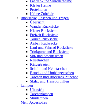
Fahrrad- und Skirollerhelme
Kletter Helme
Protektoren
Helme Zubehör
Rucksäcke, Taschen und Tragen
Übersicht
Wander Rucksäcke
Kletter Rucksäcke
Freizeit Rucksäcke
Touren Rucksäcke
Airbag Rucksäcke
Lauf und Fahrrad Rucksäcke
Trinkgurte und Rucksäcke
Ski- und Stocktaschen
Reisetaschen
Kindertragen
Schuh- und Helmtaschen
Bauch- und Umhängetaschen
Taschen und Rucksack Zubehör
Skifix und Transporthilfen
Lampen
Übersicht
Taschenlampen
Stirnlampen
Mehr Accessoires