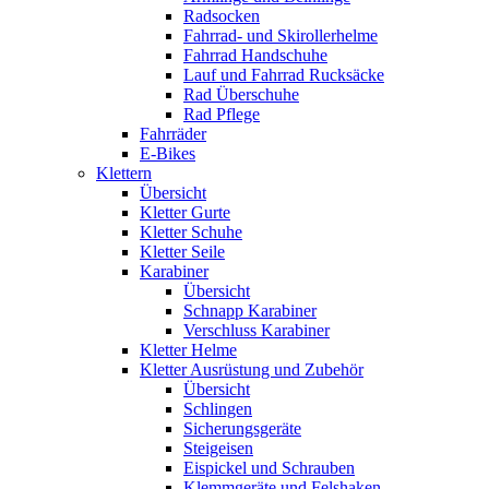
Radsocken
Fahrrad- und Skirollerhelme
Fahrrad Handschuhe
Lauf und Fahrrad Rucksäcke
Rad Überschuhe
Rad Pflege
Fahrräder
E-Bikes
Klettern
Übersicht
Kletter Gurte
Kletter Schuhe
Kletter Seile
Karabiner
Übersicht
Schnapp Karabiner
Verschluss Karabiner
Kletter Helme
Kletter Ausrüstung und Zubehör
Übersicht
Schlingen
Sicherungsgeräte
Steigeisen
Eispickel und Schrauben
Klemmgeräte und Felshaken