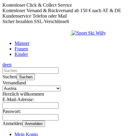
Kostenloser Click & Collect Service
Kostenloser Versand & Rückversand ab 150 € nach AT & DE
Kundenservice Telefon oder Mail
Sicher bezahlen SSL-Verschlüsselt
Männer
Frauen
Kinder
de
en
Verwende
die
Suchen
Suchen
Pfeile
Versandland
nach
oben
Herzlich willkommen
und
E-Mail-Adresse:
unten,
um
Passwort:
das
verfügbare
Anmelden
Anmelden
Ergebnis
auszuwählen.
Mein Konto
Drücke