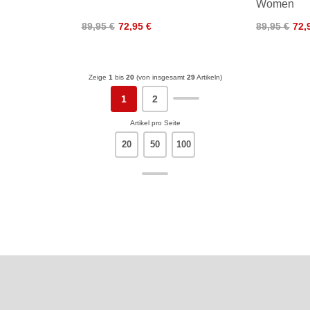
Women
89,95 €
72,95 €
89,95 €
72,
Zeige
1
bis
20
(von insgesamt
29
Artikeln)
1
2
Artikel pro Seite
20
50
100