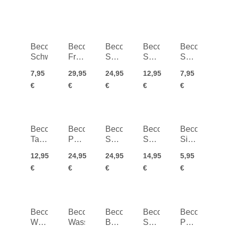
Beco
Beco
Beco
Beco
Beco
Schwimmflügerl
Freds
Schwimmbrille
Schwimmbrille
Schwimmbril
Swimtrainer
Alicante
Barcelona
Halifax
7,95
29,95
24,95
12,95
7,95
Classic
Kids
€
€
€
€
€
4+
Beco
Beco
Beco
Beco
Beco
Tauchermaske
Porto
Sealife
Schwimmbrett
Silikon-
Bahia
Tauchermaske
Schwimmgürtel
Kick
Schwimmha
12,95
24,95
24,95
14,95
5,95
Kids
Board
€
€
€
€
€
12+
Junior
Beco
Beco
Beco
Beco
Beco
Wasserbomben-
Wassertiere
Baby
Schwimmbrille
Pantolette