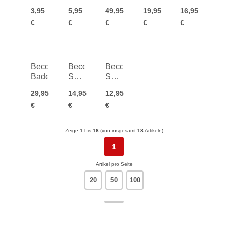
Bälle
Pool
Goa
mit
3,95
5,95
49,95
19,95
16,95
Tropical
Massagefuss
€
€
€
€
€
Island
Beco
Beco
Beco
Badeshorts
Surf-
Surf-
und
und
29,95
14,95
12,95
Badeschuhe
Badeschuhe
€
€
€
Kids
Zeige
1
bis
18
(von insgesamt
18
Artikeln)
1
Artikel pro Seite
20
50
100