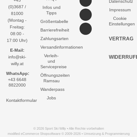
+43
Datenschutz
(0)3687 /
Infos und
Impressum
Tipps
81000
Cookie
(Montag -
Größentabelle
Einstellungen
Freitag:
Barrierefreiheit
08:00 -
Zahlungsarten
VERTRAG
17:00 Uhr)
Versandinformationen
E-Mail:
Verleih-
info@ski-
WIDERRUF
und
willy.at
Servicepreise
WhatsApp:
Öffnungszeiten
+43 6648
Ramsau
8822000
Wanderpass
Jobs
Kontaktformular
© 2026 Sport Ski Willy • Alle Rechte vorbehalten
modified eCommerce Shopsoftware © 2009-2026 • Umsetzung & Programmierung