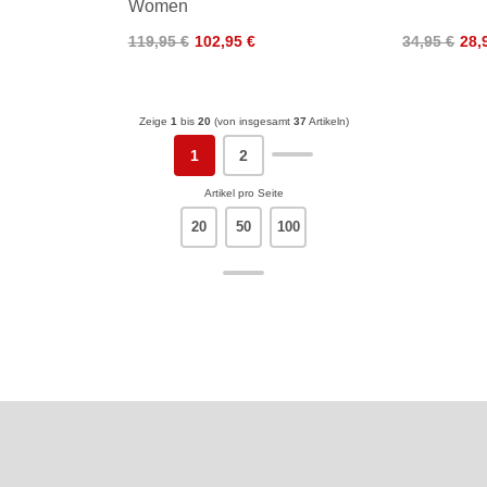
Women
119,95 €
102,95 €
34,95 €
28,
Zeige
1
bis
20
(von insgesamt
37
Artikeln)
1
2
Artikel pro Seite
20
50
100