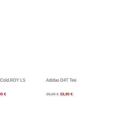
 Cold.RDY LS
Adidas D4T Tee
95 €
39,95 €
33,95 €