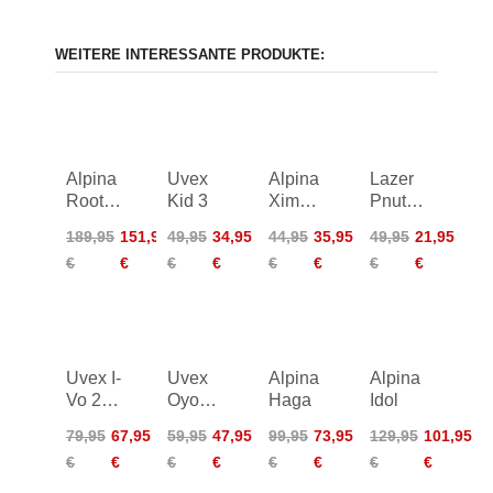
WEITERE INTERESSANTE PRODUKTE:
Alpina
Uvex
Alpina
Lazer
Root
Kid 3
Ximo
Pnut
Mips
LE
KinetiCore
189,95
151,95
49,95
34,95
44,95
35,95
49,95
21,95
Helmet
€
€
€
€
€
€
€
€
Junior
Uvex I-
Uvex
Alpina
Alpina
Vo 2
Oyo
Haga
Idol
Pure
Style
79,95
67,95
59,95
47,95
99,95
73,95
129,95
101,95
€
€
€
€
€
€
€
€