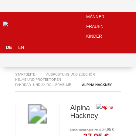
MÄNNER
FRAUEN
KINDER
DE
EN
STARTSEITE
AUSRÜSTUNG UND ZUBEHÖR
HELME UND PROTEKTOREN
FAHRRAD- UND SKIROLLERHELME
ALPINA HACKNEY
Alpina
Hackney
54,95 €
Unser bisheriger Preis