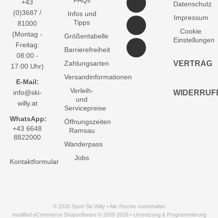
+43
Datenschutz
(0)3687 /
Infos und
Impressum
Tipps
81000
Cookie
(Montag -
Größentabelle
Einstellungen
Freitag:
Barrierefreiheit
08:00 -
Zahlungsarten
VERTRAG
17:00 Uhr)
Versandinformationen
E-Mail:
Verleih-
info@ski-
WIDERRUF
und
willy.at
Servicepreise
WhatsApp:
Öffnungszeiten
+43 6648
Ramsau
8822000
Wanderpass
Jobs
Kontaktformular
© 2026 Sport Ski Willy • Alle Rechte vorbehalten
modified eCommerce Shopsoftware © 2009-2026 • Umsetzung & Programmierung