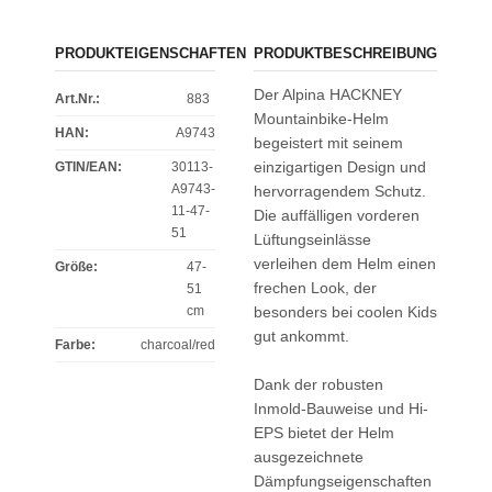
PRODUKTEIGENSCHAFTEN
PRODUKTBESCHREIBUNG
Der Alpina HACKNEY
Art.Nr.:
883
Mountainbike-Helm
HAN:
A9743
begeistert mit seinem
einzigartigen Design und
GTIN/EAN:
30113-
A9743-
hervorragendem Schutz.
11-47-
Die auffälligen vorderen
51
Lüftungseinlässe
verleihen dem Helm einen
Größe
:
47-
frechen Look, der
51
cm
besonders bei coolen Kids
gut ankommt.
Farbe
:
charcoal/red
Dank der robusten
Inmold-Bauweise und Hi-
EPS bietet der Helm
ausgezeichnete
Dämpfungseigenschaften