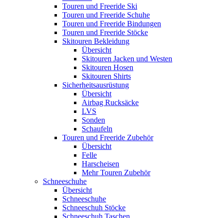
Touren und Freeride Ski
Touren und Freeride Schuhe
Touren und Freeride Bindungen
Touren und Freeride Stöcke
Skitouren Bekleidung
Übersicht
Skitouren Jacken und Westen
Skitouren Hosen
Skitouren Shirts
Sicherheitsausrüstung
Übersicht
Airbag Rucksäcke
LVS
Sonden
Schaufeln
Touren und Freeride Zubehör
Übersicht
Felle
Harscheisen
Mehr Touren Zubehör
Schneeschuhe
Übersicht
Schneeschuhe
Schneeschuh Stöcke
Schneeschuh Taschen