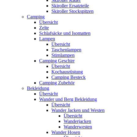
Skiroller Räder
Skiroller Ersatzteile
Skiroller Stockspitzen
Camping
Übersicht
Zelte
Schlafsäcke und Isomatten
Lampen
Übersicht
Taschenlampen
Stirnlampen
Camping Geschirr
Übersicht
Kochausrüstung
Camping Besteck
Camping Zubehör
Bekleidung
Übersicht
Wander und Berg Bekleidung
Übersicht
Wander Jacken und Westen
Übersicht
Wanderjacken
Wanderwesten
Wander Hosen