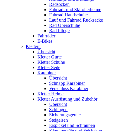
Radsocken
Fahrrad- und Skirollerhelme
Fahrrad Handschuhe
Lauf und Fahrrad Rucksäcke
Rad Überschuhe
Rad Pflege
Fahrräder
E-Bikes
Klettern
Übersicht
Kletter Gurte
Kletter Schuhe
Kletter Seile
Karabiner
Übersicht
Schnapp Karabiner
Verschluss Karabiner
Kletter Helme
Kletter Ausrüstung und Zubehör
Übersicht
Schlingen
Sicherungsgeräte
Steigeisen
Eispickel und Schrauben
Klemmgeräte und Felshaken