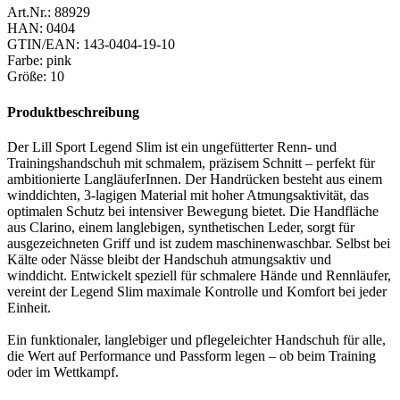
Art.Nr.:
88929
HAN:
0404
GTIN/EAN:
143-0404-19-10
Farbe
:
pink
Größe
:
10
Produktbeschreibung
Der Lill Sport Legend Slim ist ein ungefütterter Renn- und
Trainingshandschuh mit schmalem, präzisem Schnitt – perfekt für
ambitionierte LangläuferInnen. Der Handrücken besteht aus einem
winddichten, 3-lagigen Material mit hoher Atmungsaktivität, das
optimalen Schutz bei intensiver Bewegung bietet. Die Handfläche
aus Clarino, einem langlebigen, synthetischen Leder, sorgt für
ausgezeichneten Griff und ist zudem maschinenwaschbar. Selbst bei
Kälte oder Nässe bleibt der Handschuh atmungsaktiv und
winddicht. Entwickelt speziell für schmalere Hände und Rennläufer,
vereint der Legend Slim maximale Kontrolle und Komfort bei jeder
Einheit.
Ein funktionaler, langlebiger und pflegeleichter Handschuh für alle,
die Wert auf Performance und Passform legen – ob beim Training
oder im Wettkampf.