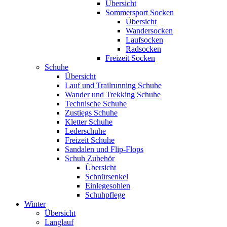
Übersicht
Sommersport Socken
Übersicht
Wandersocken
Laufsocken
Radsocken
Freizeit Socken
Schuhe
Übersicht
Lauf und Trailrunning Schuhe
Wander und Trekking Schuhe
Technische Schuhe
Zustiegs Schuhe
Kletter Schuhe
Lederschuhe
Freizeit Schuhe
Sandalen und Flip-Flops
Schuh Zubehör
Übersicht
Schnürsenkel
Einlegesohlen
Schuhpflege
Winter
Übersicht
Langlauf