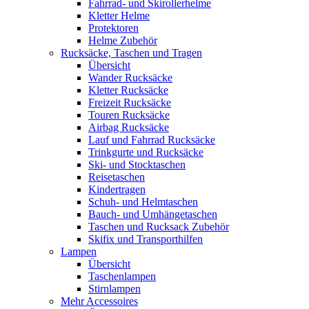
Fahrrad- und Skirollerhelme
Kletter Helme
Protektoren
Helme Zubehör
Rucksäcke, Taschen und Tragen
Übersicht
Wander Rucksäcke
Kletter Rucksäcke
Freizeit Rucksäcke
Touren Rucksäcke
Airbag Rucksäcke
Lauf und Fahrrad Rucksäcke
Trinkgurte und Rucksäcke
Ski- und Stocktaschen
Reisetaschen
Kindertragen
Schuh- und Helmtaschen
Bauch- und Umhängetaschen
Taschen und Rucksack Zubehör
Skifix und Transporthilfen
Lampen
Übersicht
Taschenlampen
Stirnlampen
Mehr Accessoires