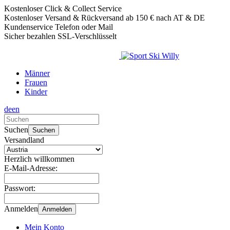
Kostenloser Click & Collect Service
Kostenloser Versand & Rückversand ab 150 € nach AT & DE
Kundenservice Telefon oder Mail
Sicher bezahlen SSL-Verschlüsselt
Männer
Frauen
Kinder
de
en
Verwende
die
Suchen
Suchen
Pfeile
Versandland
nach
oben
Herzlich willkommen
und
E-Mail-Adresse:
unten,
um
Passwort:
das
verfügbare
Anmelden
Anmelden
Ergebnis
auszuwählen.
Mein Konto
Drücke