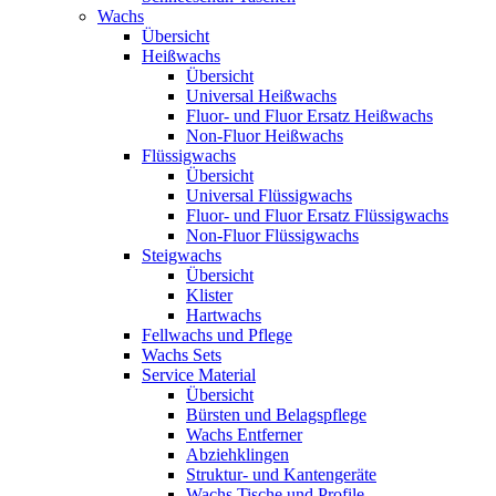
Wachs
Übersicht
Heißwachs
Übersicht
Universal Heißwachs
Fluor- und Fluor Ersatz Heißwachs
Non-Fluor Heißwachs
Flüssigwachs
Übersicht
Universal Flüssigwachs
Fluor- und Fluor Ersatz Flüssigwachs
Non-Fluor Flüssigwachs
Steigwachs
Übersicht
Klister
Hartwachs
Fellwachs und Pflege
Wachs Sets
Service Material
Übersicht
Bürsten und Belagspflege
Wachs Entferner
Abziehklingen
Struktur- und Kantengeräte
Wachs Tische und Profile