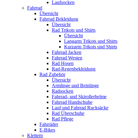
Laufsocken
Fahrrad
Übersicht
Fahrrad Bekleidung
Übersicht
Rad Trikots und Shirts
Übersicht
Langarm Trikots und Shirts
Kurzarm Trikots und Shirts
Fahrrad Jacken
Fahrrad Westen
Rad Hosen
Rad-Regenbekleidung
Rad Zubehör
Übersicht
Armlinge und Beinlinge
Radsocken
Fahrrad- und Skirollerhelme
Fahrrad Handschuhe
Lauf und Fahrrad Rucksäcke
Rad Überschuhe
Rad Pflege
Fahrräder
E-Bikes
Klettern