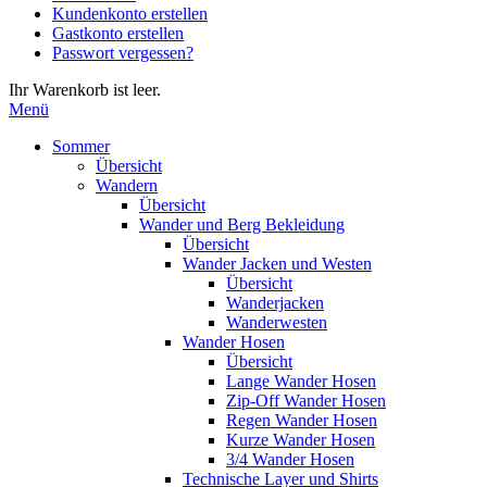
Kundenkonto erstellen
die
Gastkonto erstellen
Eingabetaste,
Passwort vergessen?
um
zum
Ihr Warenkorb ist leer.
ausgewählten
Menü
Suchergebnis
zu
Sommer
gelangen.
Übersicht
Benutzer
Wandern
von
Übersicht
Touchgeräten
Wander und Berg Bekleidung
können
Übersicht
Touch-
Wander Jacken und Westen
und
Übersicht
Streichgesten
Wanderjacken
verwenden.
Wanderwesten
Wander Hosen
Übersicht
Lange Wander Hosen
Zip-Off Wander Hosen
Regen Wander Hosen
Kurze Wander Hosen
3/4 Wander Hosen
Technische Layer und Shirts