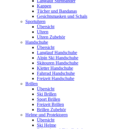
Langlauf Stirnbänder
Kappen
Tücher und Bandanas
Gesichtsmasken und Schals
Sportuhren
Übersicht
Uhren
Uhren Zubehör
Handschuhe
Übersicht
Langlauf Handschuhe
Alpin Ski Handschuhe
Skitouren Handschuhe
Kletter Handschuhe
Fahrrad Handschuhe
Freizeit Handschuhe
Brillen
Übersicht
Ski Brillen
Sport Brillen
Freizeit Brillen
Brillen Zubehör
Helme und Protektoren
Übersicht
Ski Helme