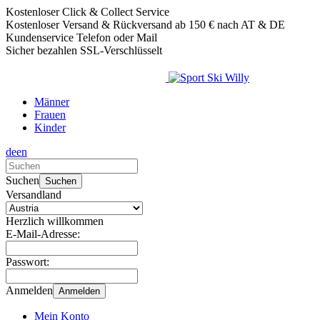
Kostenloser Click & Collect Service
Kostenloser Versand & Rückversand ab 150 € nach AT & DE
Kundenservice Telefon oder Mail
Sicher bezahlen SSL-Verschlüsselt
Männer
Frauen
Kinder
de
en
Verwende
die
Suchen
Suchen
Pfeile
Versandland
nach
oben
Herzlich willkommen
und
E-Mail-Adresse:
unten,
um
Passwort:
das
verfügbare
Anmelden
Anmelden
Ergebnis
auszuwählen.
Mein Konto
Drücke