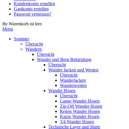
Kundenkonto erstellen
die
Gastkonto erstellen
Eingabetaste,
Passwort vergessen?
um
zum
Ihr Warenkorb ist leer.
ausgewählten
Menü
Suchergebnis
zu
Sommer
gelangen.
Übersicht
Benutzer
Wandern
von
Übersicht
Touchgeräten
Wander und Berg Bekleidung
können
Übersicht
Touch-
Wander Jacken und Westen
und
Übersicht
Streichgesten
Wanderjacken
verwenden.
Wanderwesten
Wander Hosen
Übersicht
Lange Wander Hosen
Zip-Off Wander Hosen
Regen Wander Hosen
Kurze Wander Hosen
3/4 Wander Hosen
Technische Layer und Shirts