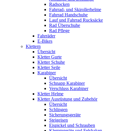
Radsocken
Fahrrad- und Skirollerhelme
Fahrrad Handschuhe
Lauf und Fahrrad Rucksäcke
Rad Überschuhe
Rad Pflege
Fahrräder
E-Bikes
Klettern
Übersicht
Kletter Gurte
Kletter Schuhe
Kletter Seile
Karabiner
Übersicht
Schnapp Karabiner
Verschluss Karabiner
Kletter Helme
Kletter Ausrüstung und Zubehör
Übersicht
Schlingen
Sicherungsgeräte
Steigeisen
Eispickel und Schrauben
Klemmgeräte und Felshaken