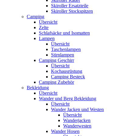
Skiroller Räder
Skiroller Ersatzteile
Skiroller Stockspitzen
Camping
Übersicht
Zelte
Schlafsäcke und Isomatten
Lampen
Übersicht
Taschenlampen
Stirnlampen
Camping Geschirr
Übersicht
Kochausrüstung
Camping Besteck
Camping Zubehör
Bekleidung
Übersicht
Wander und Berg Bekleidung
Übersicht
Wander Jacken und Westen
Übersicht
Wanderjacken
Wanderwesten
Wander Hosen