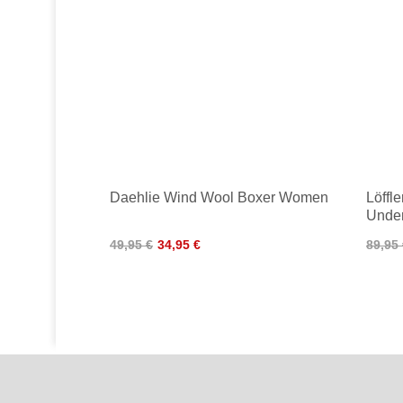
Daehlie Wind Wool Boxer Women
Löffl
Unde
49,95 €
34,95 €
89,95