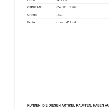
GTIN/EAN:
8596016119628
Größe
:
L/XL
Farbe
:
charcoal/cloud
KUNDEN, DIE DIESEN ARTIKEL KAUFTEN, HABEN A