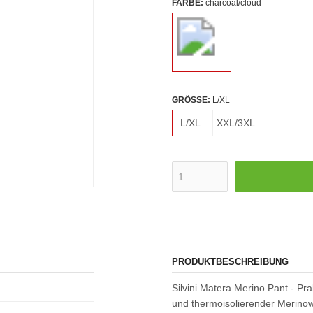
FARBE:
charcoal/cloud
GRÖSSE:
L/XL
L/XL
XXL/3XL
PRODUKTBESCHREIBUNG
Silvini Matera Merino Pant - Pra
und thermoisolierender Merinow