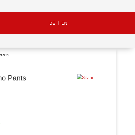
DE
EN
PANTS
ino Pants
e