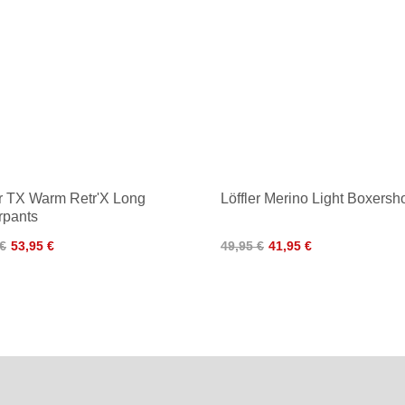
er TX Warm Retr'X Long
Löffler Merino Light Boxersho
rpants
 €
53,95 €
49,95 €
41,95 €