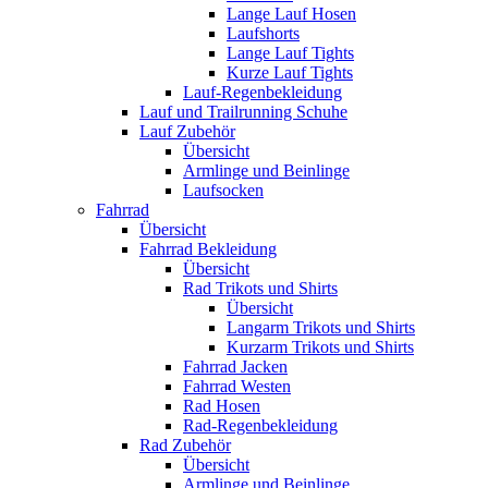
Lange Lauf Hosen
Laufshorts
Lange Lauf Tights
Kurze Lauf Tights
Lauf-Regenbekleidung
Lauf und Trailrunning Schuhe
Lauf Zubehör
Übersicht
Armlinge und Beinlinge
Laufsocken
Fahrrad
Übersicht
Fahrrad Bekleidung
Übersicht
Rad Trikots und Shirts
Übersicht
Langarm Trikots und Shirts
Kurzarm Trikots und Shirts
Fahrrad Jacken
Fahrrad Westen
Rad Hosen
Rad-Regenbekleidung
Rad Zubehör
Übersicht
Armlinge und Beinlinge