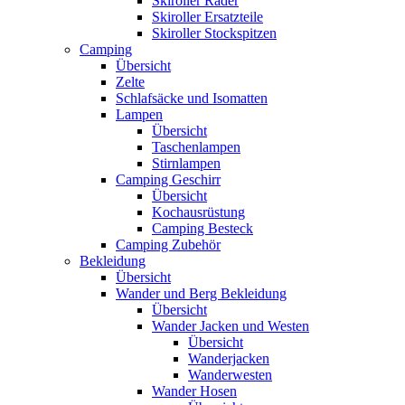
Skiroller Räder
Skiroller Ersatzteile
Skiroller Stockspitzen
Camping
Übersicht
Zelte
Schlafsäcke und Isomatten
Lampen
Übersicht
Taschenlampen
Stirnlampen
Camping Geschirr
Übersicht
Kochausrüstung
Camping Besteck
Camping Zubehör
Bekleidung
Übersicht
Wander und Berg Bekleidung
Übersicht
Wander Jacken und Westen
Übersicht
Wanderjacken
Wanderwesten
Wander Hosen