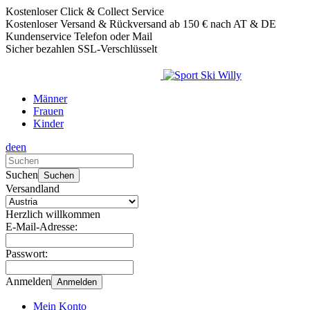
Kostenloser Click & Collect Service
Kostenloser Versand & Rückversand ab 150 € nach AT & DE
Kundenservice Telefon oder Mail
Sicher bezahlen SSL-Verschlüsselt
Männer
Frauen
Kinder
de
en
Verwende
die
Suchen
Suchen
Pfeile
Versandland
nach
oben
Herzlich willkommen
und
E-Mail-Adresse:
unten,
um
Passwort:
das
verfügbare
Anmelden
Anmelden
Ergebnis
auszuwählen.
Mein Konto
Drücke