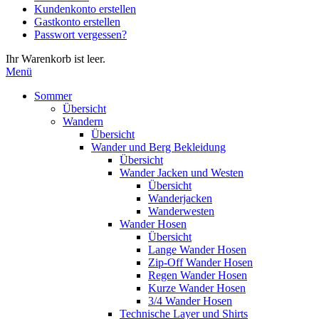
Kundenkonto erstellen
die
Gastkonto erstellen
Eingabetaste,
Passwort vergessen?
um
zum
Ihr Warenkorb ist leer.
ausgewählten
Menü
Suchergebnis
zu
Sommer
gelangen.
Übersicht
Benutzer
Wandern
von
Übersicht
Touchgeräten
Wander und Berg Bekleidung
können
Übersicht
Touch-
Wander Jacken und Westen
und
Übersicht
Streichgesten
Wanderjacken
verwenden.
Wanderwesten
Wander Hosen
Übersicht
Lange Wander Hosen
Zip-Off Wander Hosen
Regen Wander Hosen
Kurze Wander Hosen
3/4 Wander Hosen
Technische Layer und Shirts