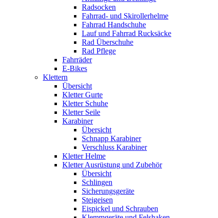
Radsocken
Fahrrad- und Skirollerhelme
Fahrrad Handschuhe
Lauf und Fahrrad Rucksäcke
Rad Überschuhe
Rad Pflege
Fahrräder
E-Bikes
Klettern
Übersicht
Kletter Gurte
Kletter Schuhe
Kletter Seile
Karabiner
Übersicht
Schnapp Karabiner
Verschluss Karabiner
Kletter Helme
Kletter Ausrüstung und Zubehör
Übersicht
Schlingen
Sicherungsgeräte
Steigeisen
Eispickel und Schrauben
Klemmgeräte und Felshaken