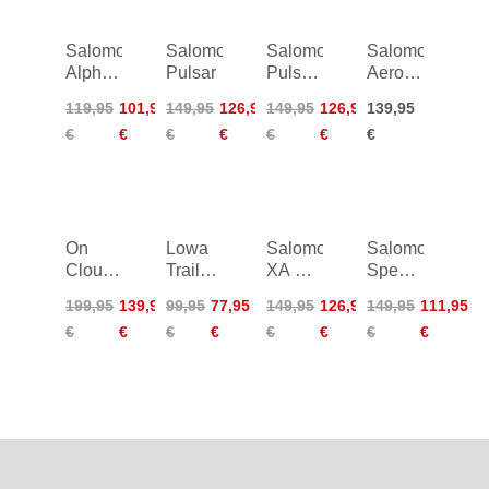
Salomon
Salomon
Salomon
Salomon
Alphaglide
Pulsar
Pulsar
Aero
GTX
Women
Blaze
119,95
101,95
149,95
126,95
149,95
126,95
139,95
3
€
€
€
€
€
€
€
Women
On
Lowa
Salomon
Salomon
Cloudhorizon
Trailux
XA Pro
Speedcross
WP
GTX
3D V9
6
199,95
139,95
99,95
77,95
149,95
126,95
149,95
111,95
Mid
Women
€
€
€
€
€
€
€
€
Junior