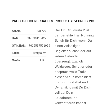
PRODUKTEIGENSCHAFTEN
PRODUKTBESCHREIBUNG
Der On Cloudvista 2 ist
Art.Nr.:
131727
der perfekte Trail Running
HAN:
3ME30113427
Schuh für Dich, wenn Du
einen vielseitigen
GTIN/EAN:
7615537571959
Begleiter suchst, der auf
Farbe
:
ivory/olive
jedem Gelände
Größe
:
UK
überzeugt. Egal ob
10
Waldwege, Schotter oder
anspruchsvolle Trails –
dieser Schuh kombiniert
Komfort, Stabilität und
Dynamik, damit Du Dich
voll auf Dein
Laufabenteuer
konzentrieren kannst.