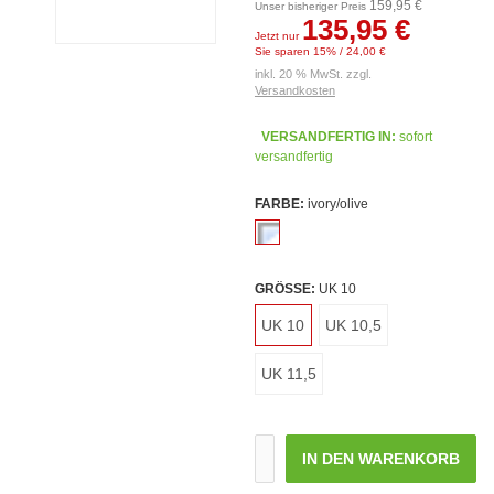
159,95 €
Unser bisheriger Preis
135,95 €
Jetzt nur
Sie sparen 15% / 24,00 €
inkl. 20 % MwSt. zzgl.
Versandkosten
VERSANDFERTIG IN:
sofort
versandfertig
FARBE:
ivory/olive
GRÖSSE:
UK 10
UK 10
UK 10,5
UK 11,5
IN DEN WARENKORB