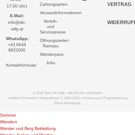
Zahlungsarten
VERTRAG
17:00 Uhr)
Versandinformationen
E-Mail:
Verleih-
info@ski-
WIDERRUF
und
willy.at
Servicepreise
WhatsApp:
Öffnungszeiten
+43 6648
Ramsau
8822000
Wanderpass
Jobs
Kontaktformular
© 2026 Sport Ski Willy • Alle Rechte vorbehalten
modified eCommerce Shopsoftware © 2009-2026 • Umsetzung & Programmierung
Rehm Webdesign
Sommer
Wandern
Wander und Berg Bekleidung
Wander Jacken und Westen