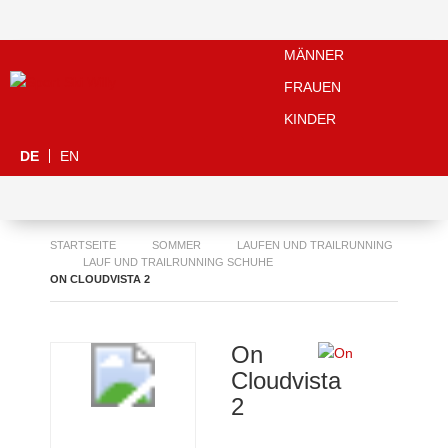
MÄNNER
FRAUEN
KINDER
DE
EN
STARTSEITE
SOMMER
LAUFEN UND TRAILRUNNING
LAUF UND TRAILRUNNING SCHUHE
ON CLOUDVISTA 2
On
Cloudvista
2