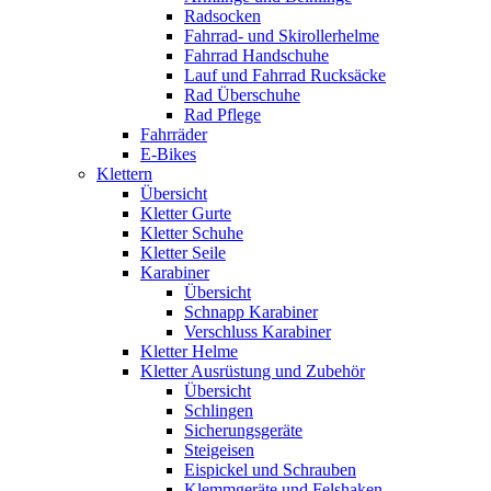
Radsocken
Fahrrad- und Skirollerhelme
Fahrrad Handschuhe
Lauf und Fahrrad Rucksäcke
Rad Überschuhe
Rad Pflege
Fahrräder
E-Bikes
Klettern
Übersicht
Kletter Gurte
Kletter Schuhe
Kletter Seile
Karabiner
Übersicht
Schnapp Karabiner
Verschluss Karabiner
Kletter Helme
Kletter Ausrüstung und Zubehör
Übersicht
Schlingen
Sicherungsgeräte
Steigeisen
Eispickel und Schrauben
Klemmgeräte und Felshaken