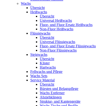
Wachs
Übersicht
Heißwachs
Übersicht
Universal Heißwachs
Fluor- und Fluor Ersatz Heißwachs
Non-Fluor Heißwachs
Flüssigwachs
Übersicht
Universal Flüssigwachs
Fluor- und Fluor Ersatz Flüssigwachs
Non-Fluor Flüssigwachs
Steigwachs
Übersicht
Klister
Hartwachs
Fellwachs und Pflege
Wachs Sets
Service Material
Übersicht
Bürsten und Belagspflege
Wachs Entferner
Abziehklingen
Struktur- und Kantengeräte
Wachs Tische und Profile