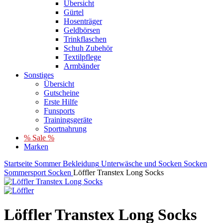
Übersicht
Gürtel
Hosenträger
Geldbörsen
Trinkflaschen
Schuh Zubehör
Textilpflege
Armbänder
Sonstiges
Übersicht
Gutscheine
Erste Hilfe
Funsports
Trainingsgeräte
Sportnahrung
% Sale %
Marken
Startseite
Sommer
Bekleidung
Unterwäsche und Socken
Socken
Sommersport Socken
Löffler Transtex Long Socks
Löffler Transtex Long Socks