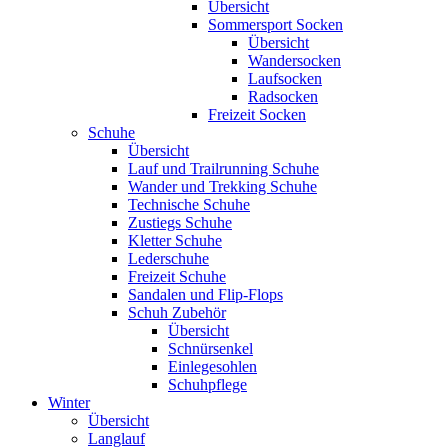
Übersicht
Sommersport Socken
Übersicht
Wandersocken
Laufsocken
Radsocken
Freizeit Socken
Schuhe
Übersicht
Lauf und Trailrunning Schuhe
Wander und Trekking Schuhe
Technische Schuhe
Zustiegs Schuhe
Kletter Schuhe
Lederschuhe
Freizeit Schuhe
Sandalen und Flip-Flops
Schuh Zubehör
Übersicht
Schnürsenkel
Einlegesohlen
Schuhpflege
Winter
Übersicht
Langlauf