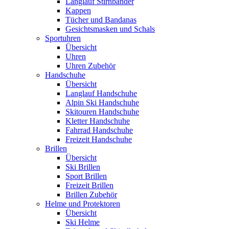
Langlauf Stirnbänder
Kappen
Tücher und Bandanas
Gesichtsmasken und Schals
Sportuhren
Übersicht
Uhren
Uhren Zubehör
Handschuhe
Übersicht
Langlauf Handschuhe
Alpin Ski Handschuhe
Skitouren Handschuhe
Kletter Handschuhe
Fahrrad Handschuhe
Freizeit Handschuhe
Brillen
Übersicht
Ski Brillen
Sport Brillen
Freizeit Brillen
Brillen Zubehör
Helme und Protektoren
Übersicht
Ski Helme