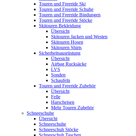
Touren und Freeride Ski
Touren und Freeride Schuhe
Touren und Freeride Bindungen
Touren und Freeride Stöcke
Skitouren Bekleidung
Übersicht
Skitouren Jacken und Westen
Skitouren Hosen
Skitouren Shirts
Sicherheitsausrüstung
Übersicht
Airbag Rucksäcke
LVS
Sonden
Schaufeln
Touren und Freeride Zubehör
Übersicht
Felle
Harscheisen
Mehr Touren Zubehör
Schneeschuhe
Übersicht
Schneeschuhe
Schneeschuh Stöcke
Schneeschuh Taschen