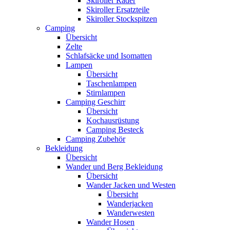
Skiroller Räder
Skiroller Ersatzteile
Skiroller Stockspitzen
Camping
Übersicht
Zelte
Schlafsäcke und Isomatten
Lampen
Übersicht
Taschenlampen
Stirnlampen
Camping Geschirr
Übersicht
Kochausrüstung
Camping Besteck
Camping Zubehör
Bekleidung
Übersicht
Wander und Berg Bekleidung
Übersicht
Wander Jacken und Westen
Übersicht
Wanderjacken
Wanderwesten
Wander Hosen