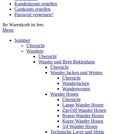
Kundenkonto erstellen
die
Gastkonto erstellen
Eingabetaste,
Passwort vergessen?
um
zum
Ihr Warenkorb ist leer.
ausgewählten
Menü
Suchergebnis
zu
Sommer
gelangen.
Übersicht
Benutzer
Wandern
von
Übersicht
Touchgeräten
Wander und Berg Bekleidung
können
Übersicht
Touch-
Wander Jacken und Westen
und
Übersicht
Streichgesten
Wanderjacken
verwenden.
Wanderwesten
Wander Hosen
Übersicht
Lange Wander Hosen
Zip-Off Wander Hosen
Regen Wander Hosen
Kurze Wander Hosen
3/4 Wander Hosen
Technische Layer und Shirts