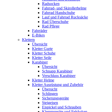
Radsocken
Fahrrad- und Skirollerhelme
Fahrrad Handschuhe
Lauf und Fahrrad Rucksäcke
Rad Überschuhe
Rad Pflege
Fahrräder
E-Bikes
Klettern
Übersicht
Kletter Gurte
Kletter Schuhe
Kletter Seile
Karabiner
Übersicht
Schnapp Karabiner
Verschluss Karabiner
Kletter Helme
Kletter Ausrüstung und Zubehör
Übersicht
Schlingen
Sicherungsgeräte
Steigeisen
Eispickel und Schrauben
Klemmgeräte und Felshaken