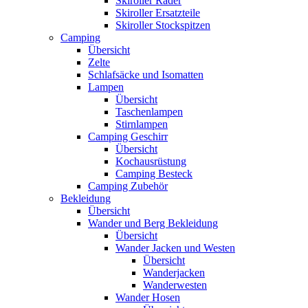
Skiroller Räder
Skiroller Ersatzteile
Skiroller Stockspitzen
Camping
Übersicht
Zelte
Schlafsäcke und Isomatten
Lampen
Übersicht
Taschenlampen
Stirnlampen
Camping Geschirr
Übersicht
Kochausrüstung
Camping Besteck
Camping Zubehör
Bekleidung
Übersicht
Wander und Berg Bekleidung
Übersicht
Wander Jacken und Westen
Übersicht
Wanderjacken
Wanderwesten
Wander Hosen