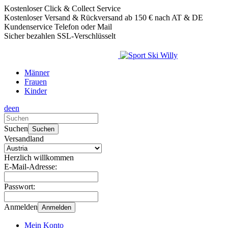
Kostenloser Click & Collect Service
Kostenloser Versand & Rückversand ab 150 € nach AT & DE
Kundenservice Telefon oder Mail
Sicher bezahlen SSL-Verschlüsselt
Männer
Frauen
Kinder
de
en
Verwende
die
Suchen
Suchen
Pfeile
Versandland
nach
oben
Herzlich willkommen
und
E-Mail-Adresse:
unten,
um
Passwort:
das
verfügbare
Anmelden
Anmelden
Ergebnis
auszuwählen.
Mein Konto
Drücke