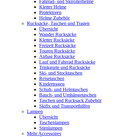
Fahrrad- und Skirollerhelme
Kletter Helme
Protektoren
Helme Zubehör
Rucksäcke, Taschen und Tragen
Übersicht
Wander Rucksäcke
Kletter Rucksäcke
Freizeit Rucksäcke
Touren Rucksäcke
Airbag Rucksäcke
Lauf und Fahrrad Rucksäcke
Trinkgurte und Rucksäcke
Ski- und Stocktaschen
Reisetaschen
Kindertragen
Schuh- und Helmtaschen
Bauch- und Umhängetaschen
Taschen und Rucksack Zubehör
Skifix und Transporthilfen
Lampen
Übersicht
Taschenlampen
Stirnlampen
Mehr Accessoires