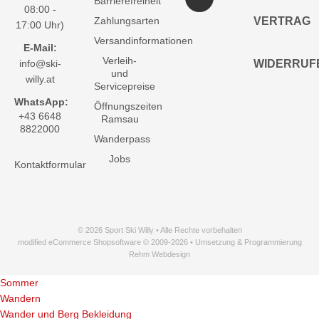
Barrierefreiheit
08:00 -
Zahlungsarten
VERTRAG
17:00 Uhr)
Versandinformationen
E-Mail:
Verleih-
info@ski-
WIDERRUF
und
willy.at
Servicepreise
WhatsApp:
Öffnungszeiten
+43 6648
Ramsau
8822000
Wanderpass
Jobs
Kontaktformular
© 2026 Sport Ski Willy • Alle Rechte vorbehalten
modified eCommerce Shopsoftware © 2009-2026 • Umsetzung & Programmierung
Rehm Webdesign
Sommer
Wandern
Wander und Berg Bekleidung