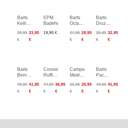
Barts
EPM
Barts
Barts
Kelli
Badehose
Octavie
Druzy
Plunge
Hipster
Shorts
39,95
33,95
19,95 €
34,95
28,95
39,95
32,95
Halter
Women
Kids
€
€
€
€
€
€
Women
Barts
Cossies
Campagnolo
Barts
Bernardou
Ruffle
Medium
Pacose
Shorts
Triangle
Shorts
Shorts
49,95
41,95
44,95
36,95
35,95
28,95
49,95
41,95
Bikini
€
€
€
€
€
€
€
€
Brie