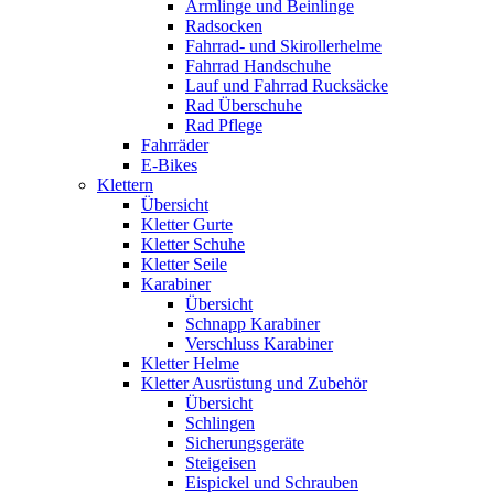
Armlinge und Beinlinge
Radsocken
Fahrrad- und Skirollerhelme
Fahrrad Handschuhe
Lauf und Fahrrad Rucksäcke
Rad Überschuhe
Rad Pflege
Fahrräder
E-Bikes
Klettern
Übersicht
Kletter Gurte
Kletter Schuhe
Kletter Seile
Karabiner
Übersicht
Schnapp Karabiner
Verschluss Karabiner
Kletter Helme
Kletter Ausrüstung und Zubehör
Übersicht
Schlingen
Sicherungsgeräte
Steigeisen
Eispickel und Schrauben