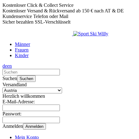
Kostenloser Click & Collect Service
Kostenloser Versand & Rückversand ab 150 € nach AT & DE
Kundenservice Telefon oder Mail
Sicher bezahlen SSL-Verschlüsselt
Männer
Frauen
Kinder
de
en
Verwende
die
Suchen
Suchen
Pfeile
Versandland
nach
oben
Herzlich willkommen
und
E-Mail-Adresse:
unten,
um
Passwort:
das
verfügbare
Anmelden
Anmelden
Ergebnis
auszuwählen.
Mein Konto
Drücke