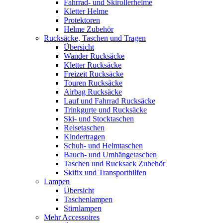
Fahrrad- und Skirollerhelme
Kletter Helme
Protektoren
Helme Zubehör
Rucksäcke, Taschen und Tragen
Übersicht
Wander Rucksäcke
Kletter Rucksäcke
Freizeit Rucksäcke
Touren Rucksäcke
Airbag Rucksäcke
Lauf und Fahrrad Rucksäcke
Trinkgurte und Rucksäcke
Ski- und Stocktaschen
Reisetaschen
Kindertragen
Schuh- und Helmtaschen
Bauch- und Umhängetaschen
Taschen und Rucksack Zubehör
Skifix und Transporthilfen
Lampen
Übersicht
Taschenlampen
Stirnlampen
Mehr Accessoires