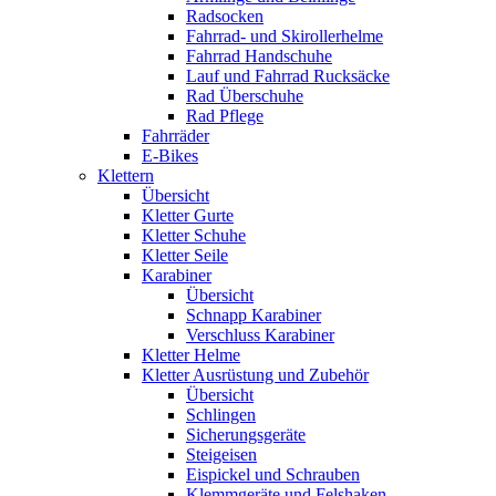
Radsocken
Fahrrad- und Skirollerhelme
Fahrrad Handschuhe
Lauf und Fahrrad Rucksäcke
Rad Überschuhe
Rad Pflege
Fahrräder
E-Bikes
Klettern
Übersicht
Kletter Gurte
Kletter Schuhe
Kletter Seile
Karabiner
Übersicht
Schnapp Karabiner
Verschluss Karabiner
Kletter Helme
Kletter Ausrüstung und Zubehör
Übersicht
Schlingen
Sicherungsgeräte
Steigeisen
Eispickel und Schrauben
Klemmgeräte und Felshaken