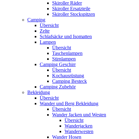
Skiroller Räder
Skiroller Ersatzteile
Skiroller Stockspitzen
Camping
Übersicht
Zelte
Schlafsäcke und Isomatten
Lampen
Übersicht
Taschenlampen
Stirnlampen
Camping Geschirr
Übersicht
Kochausrüstung
Camping Besteck
Camping Zubehör
Bekleidung
Übersicht
Wander und Berg Bekleidung
Übersicht
Wander Jacken und Westen
Übersicht
Wanderjacken
Wanderwesten
Wander Hosen