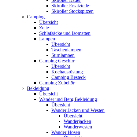
Skiroller Räder
Skiroller Ersatzteile
Skiroller Stockspitzen
Camping
Übersicht
Zelte
Schlafsäcke und Isomatten
Lampen
Übersicht
Taschenlampen
Stirnlampen
Camping Geschirr
Übersicht
Kochausrüstung
Camping Besteck
Camping Zubehör
Bekleidung
Übersicht
Wander und Berg Bekleidung
Übersicht
Wander Jacken und Westen
Übersicht
Wanderjacken
Wanderwesten
Wander Hosen