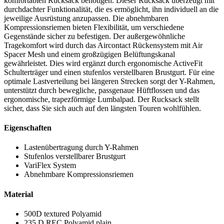
komfortablen Rucksack benötigen. Dieser Rucksack überzeugt mit
durchdachter Funktionalität, die es ermöglicht, ihn individuell an die
jeweilige Ausrüstung anzupassen. Die abnehmbaren
Kompressionsriemen bieten Flexibilität, um verschiedene
Gegenstände sicher zu befestigen. Der außergewöhnliche
Tragekomfort wird durch das Aircontact Rückensystem mit Air
Spacer Mesh und einem großzügigen Belüftungskanal
gewährleistet. Dies wird ergänzt durch ergonomische ActiveFit
Schulterträger und einen stufenlos verstellbaren Brustgurt. Für eine
optimale Lastverteilung bei längeren Strecken sorgt der Y-Rahmen,
unterstützt durch bewegliche, passgenaue Hüftflossen und das
ergonomische, trapezförmige Lumbalpad. Der Rucksack stellt
sicher, dass Sie sich auch auf den längsten Touren wohlfühlen.
Eigenschaften
Lastenübertragung durch Y-Rahmen
Stufenlos verstellbarer Brustgurt
VariFlex System
Abnehmbare Kompressionsriemen
Material
500D textured Polyamid
235 D REC Polyamid plain