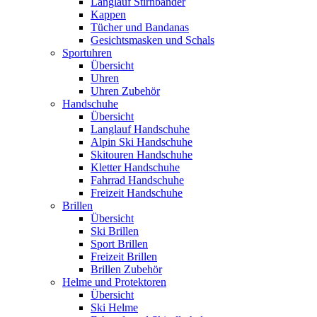
Langlauf Stirnbänder
Kappen
Tücher und Bandanas
Gesichtsmasken und Schals
Sportuhren
Übersicht
Uhren
Uhren Zubehör
Handschuhe
Übersicht
Langlauf Handschuhe
Alpin Ski Handschuhe
Skitouren Handschuhe
Kletter Handschuhe
Fahrrad Handschuhe
Freizeit Handschuhe
Brillen
Übersicht
Ski Brillen
Sport Brillen
Freizeit Brillen
Brillen Zubehör
Helme und Protektoren
Übersicht
Ski Helme