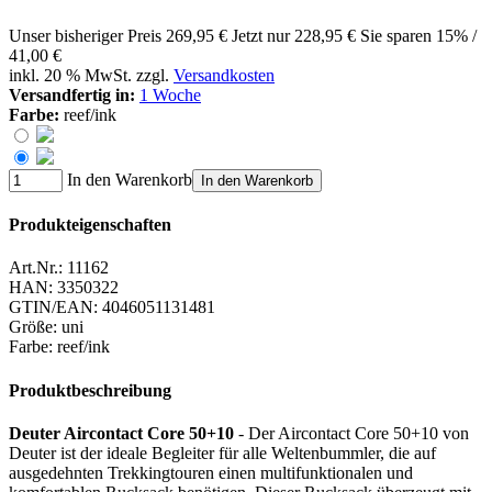
Unser bisheriger Preis
269,95 €
Jetzt nur
228,95 €
Sie sparen 15% /
41,00 €
inkl. 20 % MwSt. zzgl.
Versandkosten
Versandfertig in:
1 Woche
Farbe:
reef/ink
In den Warenkorb
In den Warenkorb
Produkteigenschaften
Art.Nr.:
11162
HAN:
3350322
GTIN/EAN:
4046051131481
Größe
:
uni
Farbe
:
reef/ink
Produktbeschreibung
Deuter Aircontact Core 50+10
- Der Aircontact Core 50+10 von
Deuter ist der ideale Begleiter für alle Weltenbummler, die auf
ausgedehnten Trekkingtouren einen multifunktionalen und