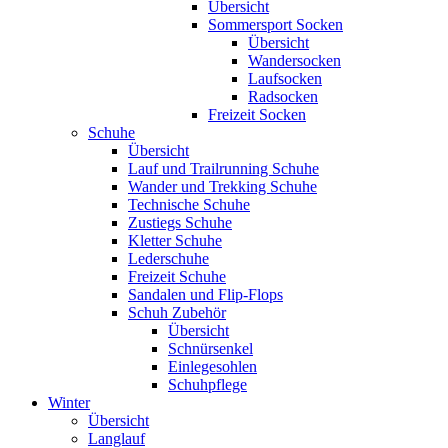
Übersicht
Sommersport Socken
Übersicht
Wandersocken
Laufsocken
Radsocken
Freizeit Socken
Schuhe
Übersicht
Lauf und Trailrunning Schuhe
Wander und Trekking Schuhe
Technische Schuhe
Zustiegs Schuhe
Kletter Schuhe
Lederschuhe
Freizeit Schuhe
Sandalen und Flip-Flops
Schuh Zubehör
Übersicht
Schnürsenkel
Einlegesohlen
Schuhpflege
Winter
Übersicht
Langlauf