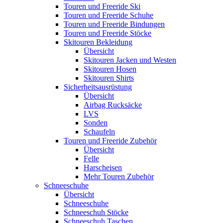
Touren und Freeride Ski
Touren und Freeride Schuhe
Touren und Freeride Bindungen
Touren und Freeride Stöcke
Skitouren Bekleidung
Übersicht
Skitouren Jacken und Westen
Skitouren Hosen
Skitouren Shirts
Sicherheitsausrüstung
Übersicht
Airbag Rucksäcke
LVS
Sonden
Schaufeln
Touren und Freeride Zubehör
Übersicht
Felle
Harscheisen
Mehr Touren Zubehör
Schneeschuhe
Übersicht
Schneeschuhe
Schneeschuh Stöcke
Schneeschuh Taschen