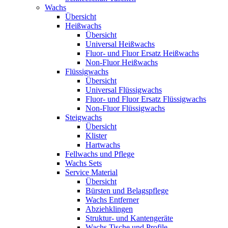
Wachs
Übersicht
Heißwachs
Übersicht
Universal Heißwachs
Fluor- und Fluor Ersatz Heißwachs
Non-Fluor Heißwachs
Flüssigwachs
Übersicht
Universal Flüssigwachs
Fluor- und Fluor Ersatz Flüssigwachs
Non-Fluor Flüssigwachs
Steigwachs
Übersicht
Klister
Hartwachs
Fellwachs und Pflege
Wachs Sets
Service Material
Übersicht
Bürsten und Belagspflege
Wachs Entferner
Abziehklingen
Struktur- und Kantengeräte
Wachs Tische und Profile