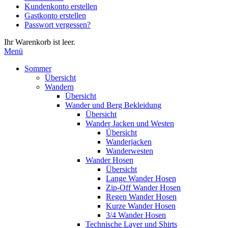
Kundenkonto erstellen
die
Gastkonto erstellen
Eingabetaste,
Passwort vergessen?
um
zum
Ihr Warenkorb ist leer.
ausgewählten
Menü
Suchergebnis
zu
Sommer
gelangen.
Übersicht
Benutzer
Wandern
von
Übersicht
Touchgeräten
Wander und Berg Bekleidung
können
Übersicht
Touch-
Wander Jacken und Westen
und
Übersicht
Streichgesten
Wanderjacken
verwenden.
Wanderwesten
Wander Hosen
Übersicht
Lange Wander Hosen
Zip-Off Wander Hosen
Regen Wander Hosen
Kurze Wander Hosen
3/4 Wander Hosen
Technische Layer und Shirts