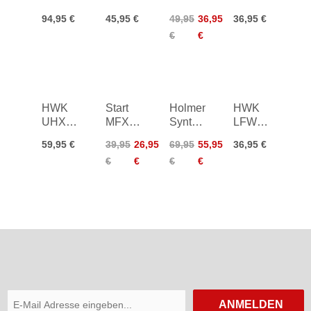
silber
HFW
Orange
180g
94,95 €
45,95 €
49,95
36,95
36,95 €
Fluorstick
Base
Glider
€
€
20g
50g
60g
HWK
Start
Holmenkol
HWK
UHX
MFXT
Syntec
LFW2
Distance
Glider -
LF21
Nero
59,95 €
39,95
26,95
69,95
55,95
36,95 €
Base
green
Racing
180g
€
€
€
€
100g
Base
150g
ANMELDEN