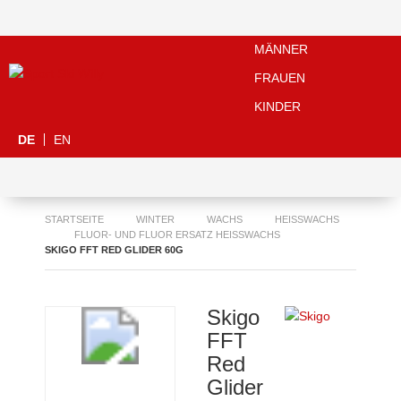
MÄNNER
FRAUEN
KINDER
DE
EN
STARTSEITE
WINTER
WACHS
HEISSWACHS
FLUOR- UND FLUOR ERSATZ HEISSWACHS
SKIGO FFT RED GLIDER 60G
Skigo
FFT
Red
Glider