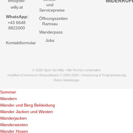
info@ski-
WIDERRUF
und
willy.at
Servicepreise
WhatsApp:
Öffnungszeiten
+43 6648
Ramsau
8822000
Wanderpass
Jobs
Kontaktformular
© 2026 Sport Ski Willy • Alle Rechte vorbehalten
modified eCommerce Shopsoftware © 2009-2026 • Umsetzung & Programmierung
Rehm Webdesign
Sommer
Wandern
Wander und Berg Bekleidung
Wander Jacken und Westen
Wanderjacken
Wanderwesten
Wander Hosen